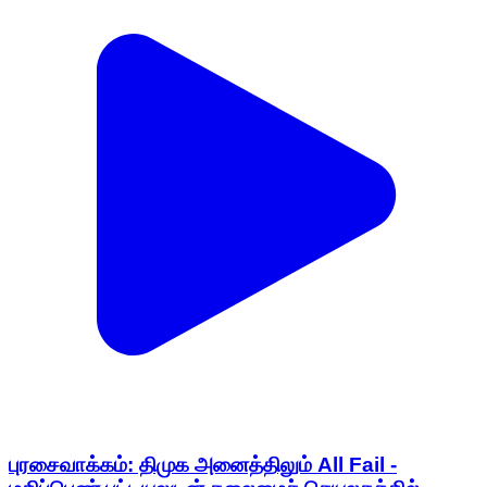
புரசைவாக்கம்: திமுக அனைத்திலும் All Fail -