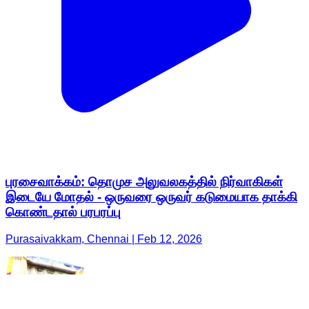
புரசைவாக்கம்: தொமுச அலுவலகத்தில் நிர்வாகிகள்
இடையே மோதல் - ஒருவரை ஒருவர் கடுமையாக தாக்கி
கொண்டதால் பரபரப்பு
Purasaivakkam, Chennai | Feb 12, 2026