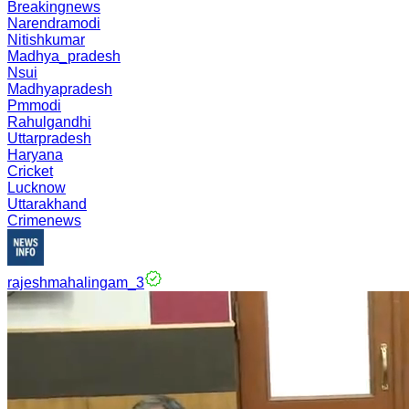
Breakingnews
Narendramodi
Nitishkumar
Madhya_pradesh
Nsui
Madhyapradesh
Pmmodi
Rahulgandhi
Uttarpradesh
Haryana
Cricket
Lucknow
Uttarakhand
Crimenews
rajeshmahalingam_3