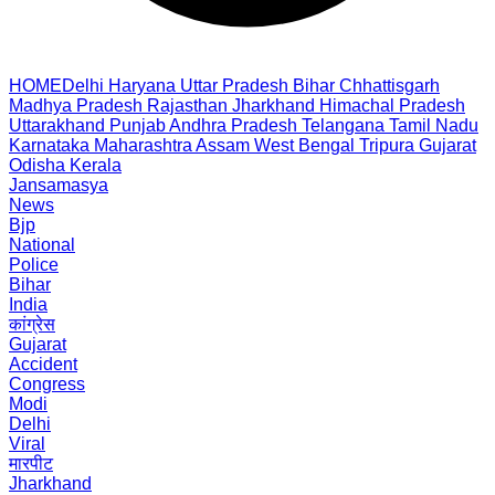
HOME
Delhi
Haryana
Uttar Pradesh
Bihar
Chhattisgarh
Madhya Pradesh
Rajasthan
Jharkhand
Himachal Pradesh
Uttarakhand
Punjab
Andhra Pradesh
Telangana
Tamil Nadu
Karnataka
Maharashtra
Assam
West Bengal
Tripura
Gujarat
Odisha
Kerala
Jansamasya
News
Bjp
National
Police
Bihar
India
कांग्रेस
Gujarat
Accident
Congress
Modi
Delhi
Viral
मारपीट
Jharkhand