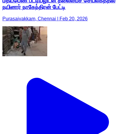
மதிப்பெண் பட்டியலுடன் தலைமைச் செயலகத்தில்
நயினார் நாகேந்திரன் பேட்டி
Purasaivakkam, Chennai | Feb 20, 2026