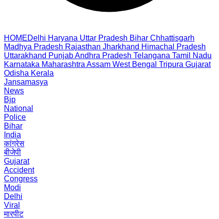
HOME
Delhi
Haryana
Uttar Pradesh
Bihar
Chhattisgarh
Madhya Pradesh
Rajasthan
Jharkhand
Himachal Pradesh
Uttarakhand
Punjab
Andhra Pradesh
Telangana
Tamil Nadu
Karnataka
Maharashtra
Assam
West Bengal
Tripura
Gujarat
Odisha
Kerala
Jansamasya
News
Bjp
National
Police
Bihar
India
कांग्रेस
बीजेपी
Gujarat
Accident
Congress
Modi
Delhi
Viral
मारपीट