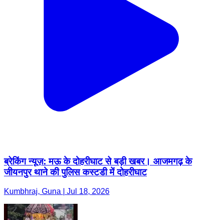
ब्रेकिंग न्यूज़: मऊ के दोहरीघाट से बड़ी खबर। आजमगढ़ के
जीयनपुर थाने की पुलिस कस्टडी में दोहरीघाट
Kumbhraj, Guna | Jul 18, 2026