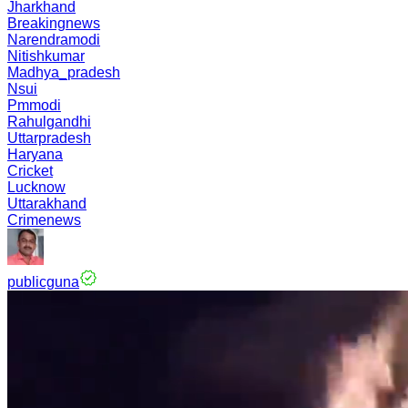
Jharkhand
Breakingnews
Narendramodi
Nitishkumar
Madhya_pradesh
Nsui
Pmmodi
Rahulgandhi
Uttarpradesh
Haryana
Cricket
Lucknow
Uttarakhand
Crimenews
publicguna