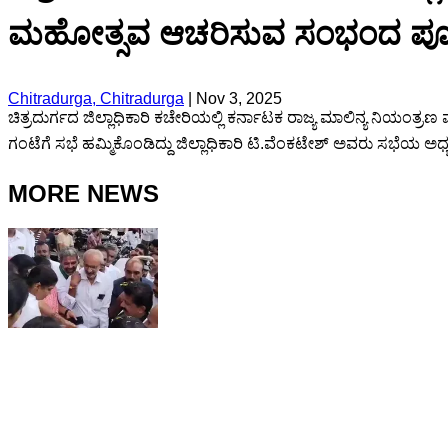
ಮಹೋತ್ಸವ ಆಚರಿಸುವ ಸಂಭಂದ ಪೂರ
Chitradurga, Chitradurga
|
Nov 3, 2025
ಚಿತ್ರದುರ್ಗದ ಜಿಲ್ಲಾಧಿಕಾರಿ ಕಚೇರಿಯಲ್ಲಿ ಕರ್ನಾಟಕ ರಾಜ್ಯ ಮಾಲಿನ್ಯ ನಿಯ
ಗಂಟೆಗೆ ಸಭೆ ಹಮ್ಮಿಕೊಂಡಿದ್ದು ಜಿಲ್ಲಾಧಿಕಾರಿ ಟಿ.ವೆಂಕಟೇಶ್ ಅವರು ಸಭೆಯ ಅಧ್ಯಕ
MORE NEWS