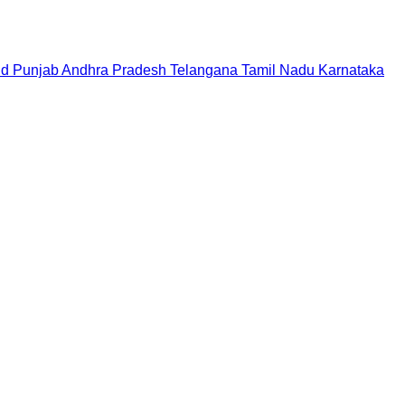
nd
Punjab
Andhra Pradesh
Telangana
Tamil Nadu
Karnataka