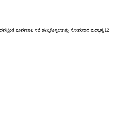
ಪಟ್ಟಂತೆ ಪೂರ್ವಭಾವಿ ಸಭೆ ಹಮ್ಮಿಕೊಳ್ಳಲಾಗಿತ್ತು. ಸೋಮವಾರ ಮಧ್ಯಾಹ್ನ 12