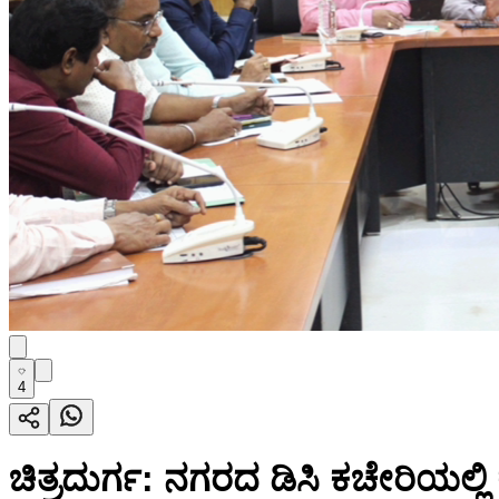
4
ಚಿತ್ರದುರ್ಗ: ನಗರದ ಡಿಸಿ ಕಚೇರಿಯಲ್