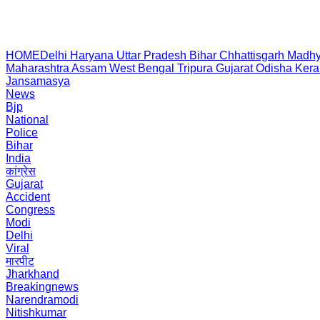
HOME
Delhi
Haryana
Uttar Pradesh
Bihar
Chhattisgarh
Madhy
Maharashtra
Assam
West Bengal
Tripura
Gujarat
Odisha
Kera
Jansamasya
News
Bjp
National
Police
Bihar
India
कांग्रेस
Gujarat
Accident
Congress
Modi
Delhi
Viral
मारपीट
Jharkhand
Breakingnews
Narendramodi
Nitishkumar