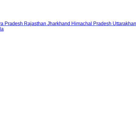
a Pradesh
Rajasthan
Jharkhand
Himachal Pradesh
Uttarakha
la