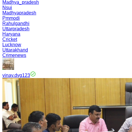
Madhya_pradesh
Nsui
Madhyapradesh
Pmmodi
Rahulgandhi
Uttarpradesh
Haryana
Cricket
Lucknow
Uttarakhand
Crimenews
vinay.dvg123