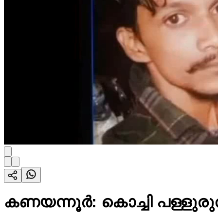
കണയന്നൂർ: കൊച്ചി പള്ളുരു