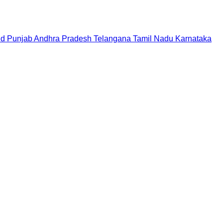
nd
Punjab
Andhra Pradesh
Telangana
Tamil Nadu
Karnataka