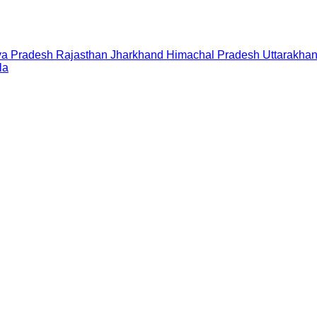
a Pradesh
Rajasthan
Jharkhand
Himachal Pradesh
Uttarakha
la