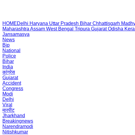
HOME
Delhi
Haryana
Uttar Pradesh
Bihar
Chhattisgarh
Madhy
Maharashtra
Assam
West Bengal
Tripura
Gujarat
Odisha
Kera
Jansamasya
News
Bjp
National
Police
Bihar
India
कांग्रेस
Gujarat
Accident
Congress
Modi
Delhi
Viral
मारपीट
Jharkhand
Breakingnews
Narendramodi
Nitishkumar