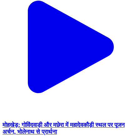
मोहखेड़: गोविंदवाड़ी और मछेरा में महादेवकौड़ी स्थल पर पूजन
अर्चन, भोलेनाथ से प्रार्थना