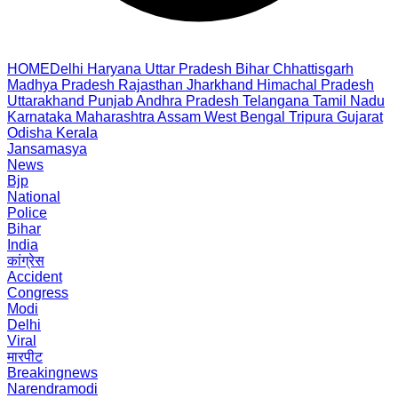
HOME
Delhi
Haryana
Uttar Pradesh
Bihar
Chhattisgarh
Madhya Pradesh
Rajasthan
Jharkhand
Himachal Pradesh
Uttarakhand
Punjab
Andhra Pradesh
Telangana
Tamil Nadu
Karnataka
Maharashtra
Assam
West Bengal
Tripura
Gujarat
Odisha
Kerala
Jansamasya
News
Bjp
National
Police
Bihar
India
कांग्रेस
Accident
Congress
Modi
Delhi
Viral
मारपीट
Breakingnews
Narendramodi