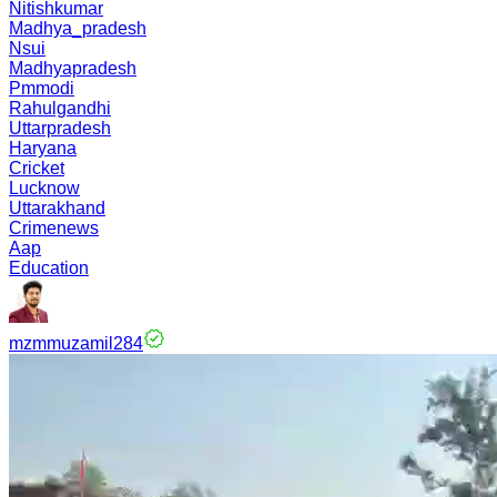
Nitishkumar
Madhya_pradesh
Nsui
Madhyapradesh
Pmmodi
Rahulgandhi
Uttarpradesh
Haryana
Cricket
Lucknow
Uttarakhand
Crimenews
Aap
Education
mzmmuzamil284