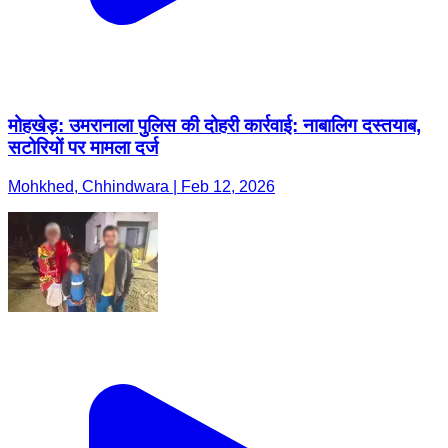
मोहखेड़: उमरानाला पुलिस की दोहरी कार्रवाई: नाबालिग दस्तयाब,
सटोरियों पर मामला दर्ज
Mohkhed, Chhindwara | Feb 12, 2026