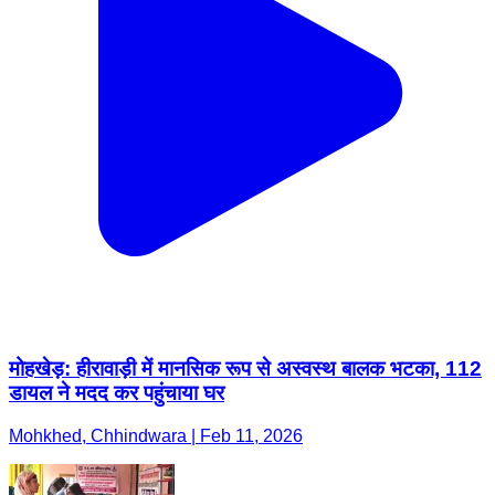
मोहखेड़: हीरावाड़ी में मानसिक रूप से अस्वस्थ बालक भटका, 112
डायल ने मदद कर पहुंचाया घर
Mohkhed, Chhindwara | Feb 11, 2026