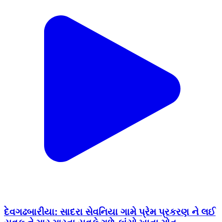
દેવગઢબારીયા: સાદરા સેવનિયા ગામે પ્રેમ પ્રકરણ ને લઈ