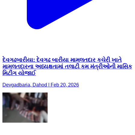
દેવગઢબારીયા: દેવગઢ બારીયા મામલતદાર કચેરી ખાતે
મામલતદારના અધ્યક્ષતામાં તલાટી કમ મંત્રીઓની માસિક
મિટીંગ યોજાઈ
Devgadbaria, Dahod | Feb 20, 2026