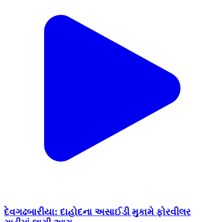
દેવગઢબારીયા: દાહોદના અસાઈડી મુકામે ફોરવીલર