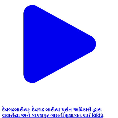
દેવગઢબારીયા: દેવગઢ બારીયા પ્રાંત અધિકારી દ્વારા
લવારીયા અને કાકલપુર ગામની મુલાકાત લઈ વિવિધ