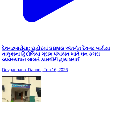
દેવગઢબારીયા: દાહોદમાં SBMG અંતર્ગત દેવગઢ બારીયા
તાલુકાના હિંદોલિયા ગ્રામ પંચાયત ખાતે ઘન કચરા
વ્યવસ્થાપન બાબતે કામગીરી હાથ ધરાઈ
Devgadbaria, Dahod | Feb 16, 2026