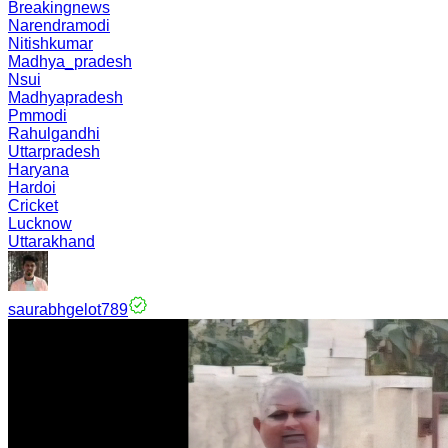
Breakingnews
Narendramodi
Nitishkumar
Madhya_pradesh
Nsui
Madhyapradesh
Pmmodi
Rahulgandhi
Uttarpradesh
Haryana
Hardoi
Cricket
Lucknow
Uttarakhand
saurabhgelot789