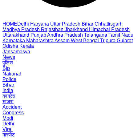
HOME
Delhi
Haryana
Uttar Pradesh
Bihar
Chhattisgarh
Madhya Pradesh
Rajasthan
Jharkhand
Himachal Pradesh
Uttarakhand
Punjab
Andhra Pradesh
Telangana
Tamil Nadu
Karnataka
Maharashtra
Assam
West Bengal
Tripura
Gujarat
Odisha
Kerala
Jansamasya
News
पुलिस
Bjp
National
Police
Bihar
India
कांग्रेस
भाजपा
Accident
Congress
Modi
Delhi
Viral
मारपीट