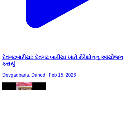
દેવગઢબારીયા: દેવગઢ બારીયા ખાતે મેરેથોનનુ આયોજન
કરાયું
Devgadbaria, Dahod | Feb 15, 2026