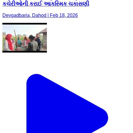
કચેરીઓની કરાઈ આકસ્મિક ચકાસણી
Devgadbaria, Dahod | Feb 18, 2026