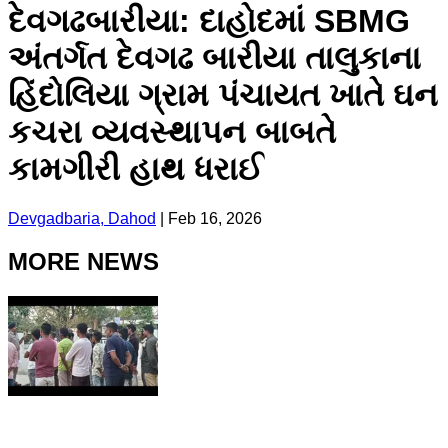
દેવગઢબારીયા: દાહોદમાં SBMG
અંતર્ગત દેવગઢ બારીયા તાલુકાના
હિંદોલિયા ગ્રામ પંચાયત ખાતે ઘન
કચરા વ્યવસ્થાપન બાબતે
કામગીરી હાથ ધરાઈ
Devgadbaria, Dahod
|
Feb 16, 2026
MORE NEWS