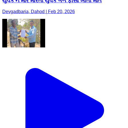
યુવક ને માર મારતા યુવકે ગળે ફાંસો ખાતા મોત
Devgadbaria, Dahod | Feb 20, 2026