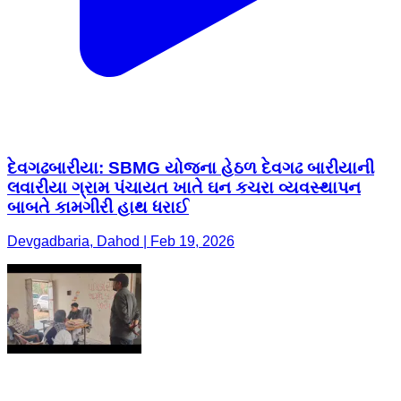
દેવગઢબારીયા: SBMG યોજના હેઠળ દેવગઢ બારીયાની
લવારીયા ગ્રામ પંચાયત ખાતે ઘન કચરા વ્યવસ્થાપન
બાબતે કામગીરી હાથ ધરાઈ
Devgadbaria, Dahod | Feb 19, 2026