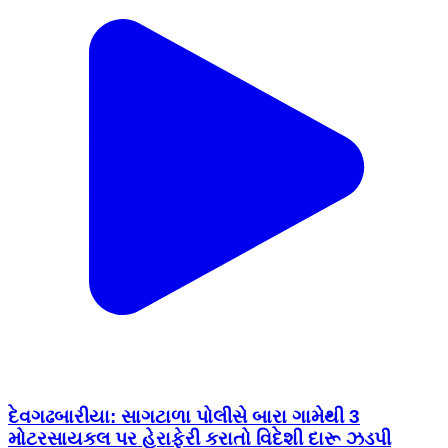
દેવગઢબારીયા: સાગટાળા પોલીસે બારા ગામેથી 3
મોટરસાયકલ પર હેરાફેરી કરાતો વિદેશી દારૂ ઝડપી