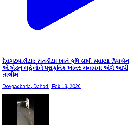
દેવગઢબારીયા: રાતડીયા ખાતે કૃષિ સખી સવાયા ઉષાબેન
એ ખેડૂત બહેનોને પ્રાકૃતિક ખાતર બનાવવા અંગે આપી
તાલીમ
Devgadbaria, Dahod | Feb 18, 2026