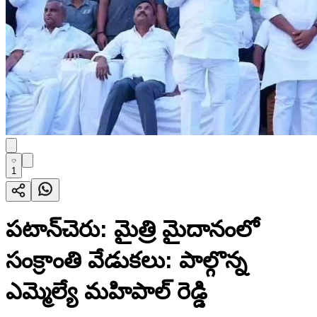
1
పటాన్​​చెరు: మైత్రి మైదానంలో
సంక్రాంతి వేడుకలు: పాల్గొన్న
ఎమ్మెల్యే మహిపాల్ రెడ్డి