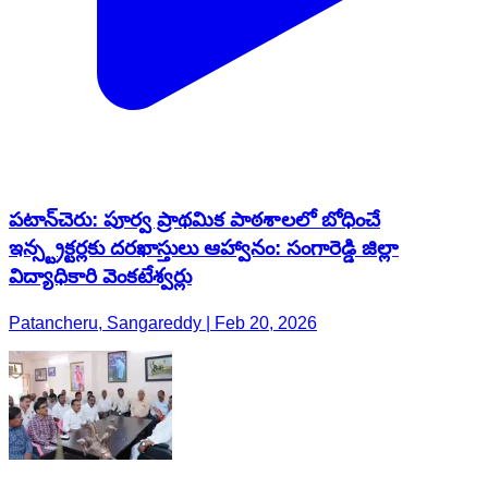
పటాన్​​చెరు: పూర్వ ప్రాథమిక పాఠశాలలో బోధించే
ఇన్స్ట్రక్టర్లకు దరఖాస్తులు ఆహ్వానం: సంగారెడ్డి జిల్లా
విద్యాధికారి వెంకటేశ్వర్లు
Patancheru, Sangareddy | Feb 20, 2026