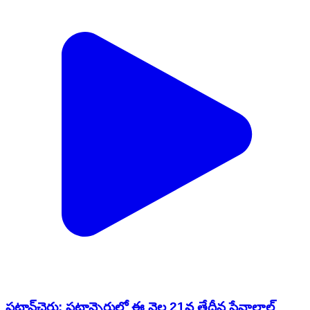
పటాన్​​చెరు: పటాన్చెరులో ఈ నెల 21వ తేదీన సేవాలాల్