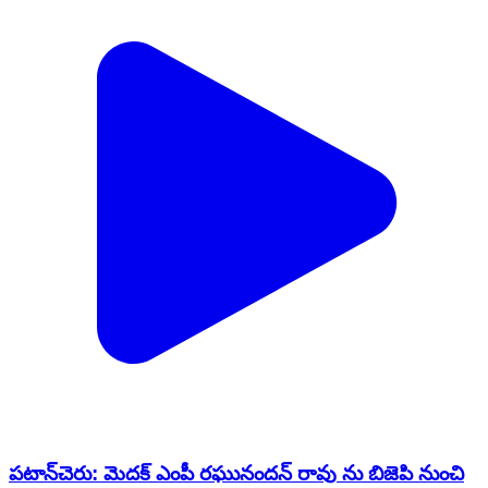
పటాన్​​చెరు: మెదక్ ఎంపీ రఘునందన్ రావు ను బిజెపి నుంచి