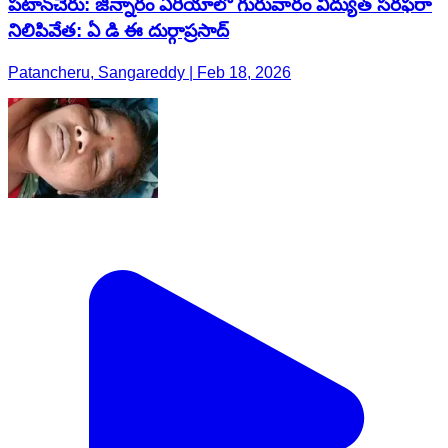
పటాన్​​చెరు: జిన్నారం ఏరియాలో గురువారం విద్యుత్ సరఫరా
నిలిపివేత: ఏ డి ఈ దుర్గాప్రసాద్
Patancheru, Sangareddy | Feb 18, 2026