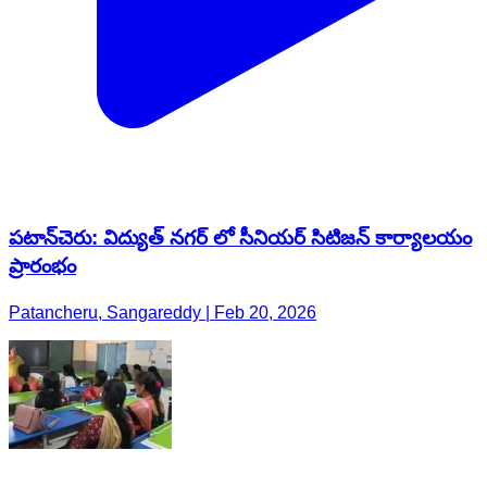
పటాన్​​చెరు: విద్యుత్ నగర్ లో సీనియర్ సిటిజన్ కార్యాలయం
ప్రారంభం
Patancheru, Sangareddy | Feb 20, 2026