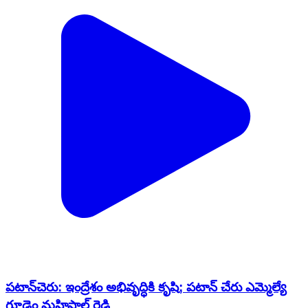
పటాన్​​చెరు: ఇంద్రేశం అభివృద్ధికి కృషి; పటాన్ చేరు ఎమ్మెల్యే
గూడెం మహిపాల్ రెడ్డి