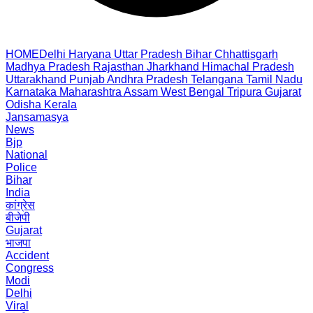
HOME
Delhi
Haryana
Uttar Pradesh
Bihar
Chhattisgarh
Madhya Pradesh
Rajasthan
Jharkhand
Himachal Pradesh
Uttarakhand
Punjab
Andhra Pradesh
Telangana
Tamil Nadu
Karnataka
Maharashtra
Assam
West Bengal
Tripura
Gujarat
Odisha
Kerala
Jansamasya
News
Bjp
National
Police
Bihar
India
कांग्रेस
बीजेपी
Gujarat
भाजपा
Accident
Congress
Modi
Delhi
Viral