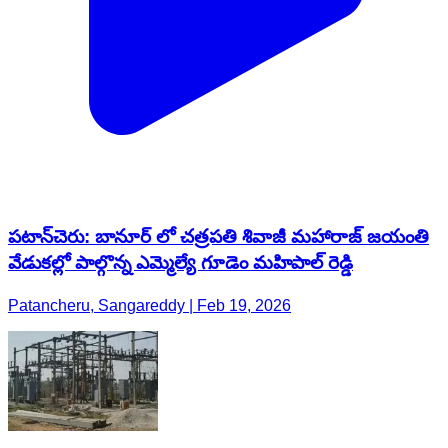
పటాన్​​చెరు: బానూర్ లో చత్రపతి శివాజీ మహారాజ్ జయంతి
వేడుకల్లో పాల్గొన్న ఎమ్మెల్యే గూడెం మహిపాల్ రెడ్డి
Patancheru, Sangareddy | Feb 19, 2026