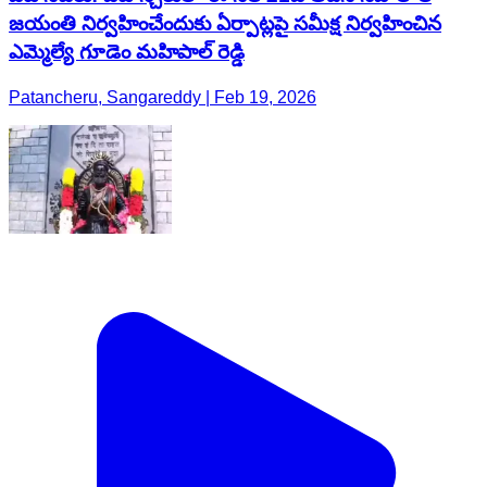
జయంతి నిర్వహించేందుకు ఏర్పాట్లపై సమీక్ష నిర్వహించిన
ఎమ్మెల్యే గూడెం మహిపాల్ రెడ్డి
Patancheru, Sangareddy | Feb 19, 2026