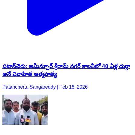
పటాన్​​చెరు: అమీన్పూర్ శ్రీరామ్ నగర్ కాలనీలో 40 ఏళ్ల దుర్గా
అనే వివాహిత ఆత్మహత్య
Patancheru, Sangareddy | Feb 18, 2026