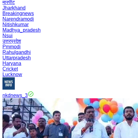
मारपीट
Jharkhand
Breakingnews
Narendramodi
Nitishkumar
Madhya_pradesh
Nsui
उत्तरप्रदेश
Pmmodi
Rahulgandhi
Uttarpradesh
Haryana
Cricket
Lucknow
nkdnews_3