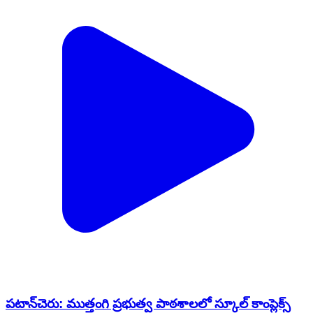
పటాన్​​చెరు: ముత్తంగి ప్రభుత్వ పాఠశాలలో స్కూల్ కాంప్లెక్స్