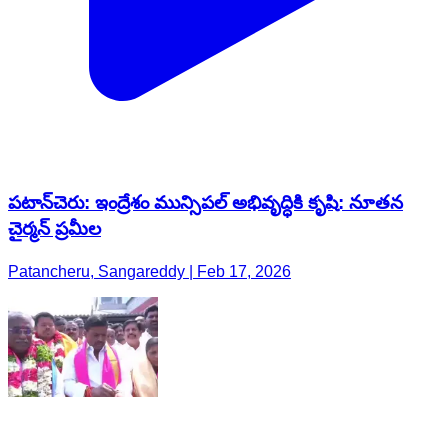
పటాన్​​చెరు: ఇంద్రేశం మున్సిపల్ అభివృద్ధికి కృషి: నూతన
చైర్మన్ ప్రమీల
Patancheru, Sangareddy | Feb 17, 2026