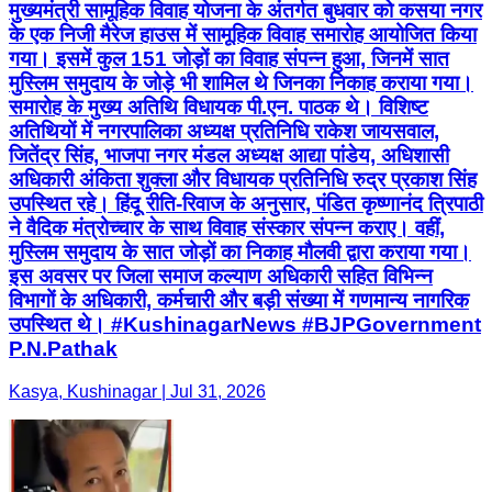
मुख्यमंत्री सामूहिक विवाह योजना के अंतर्गत बुधवार को कसया नगर
के एक निजी मैरेज हाउस में सामूहिक विवाह समारोह आयोजित किया
गया। इसमें कुल 151 जोड़ों का विवाह संपन्न हुआ, जिनमें सात
मुस्लिम समुदाय के जोड़े भी शामिल थे जिनका निकाह कराया गया।
समारोह के मुख्य अतिथि विधायक पी.एन. पाठक थे। विशिष्ट
अतिथियों में नगरपालिका अध्यक्ष प्रतिनिधि राकेश जायसवाल,
जितेंद्र सिंह, भाजपा नगर मंडल अध्यक्ष आद्या पांडेय, अधिशासी
अधिकारी अंकिता शुक्ला और विधायक प्रतिनिधि रुद्र प्रकाश सिंह
उपस्थित रहे। हिंदू रीति-रिवाज के अनुसार, पंडित कृष्णानंद त्रिपाठी
ने वैदिक मंत्रोच्चार के साथ विवाह संस्कार संपन्न कराए। वहीं,
मुस्लिम समुदाय के सात जोड़ों का निकाह मौलवी द्वारा कराया गया।
इस अवसर पर जिला समाज कल्याण अधिकारी सहित विभिन्न
विभागों के अधिकारी, कर्मचारी और बड़ी संख्या में गणमान्य नागरिक
उपस्थित थे। #KushinagarNews #BJPGovernment
P.N.Pathak
Kasya, Kushinagar | Jul 31, 2026