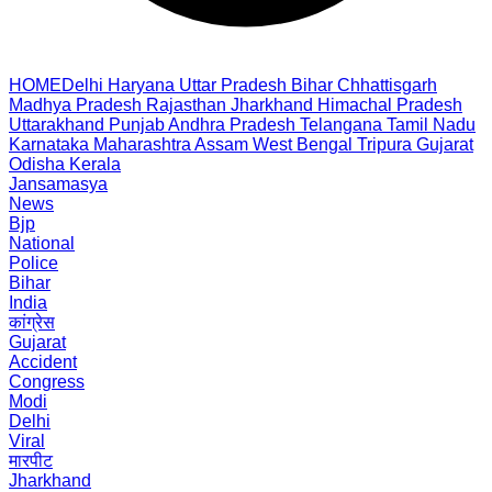
HOME
Delhi
Haryana
Uttar Pradesh
Bihar
Chhattisgarh
Madhya Pradesh
Rajasthan
Jharkhand
Himachal Pradesh
Uttarakhand
Punjab
Andhra Pradesh
Telangana
Tamil Nadu
Karnataka
Maharashtra
Assam
West Bengal
Tripura
Gujarat
Odisha
Kerala
Jansamasya
News
Bjp
National
Police
Bihar
India
कांग्रेस
Gujarat
Accident
Congress
Modi
Delhi
Viral
मारपीट
Jharkhand