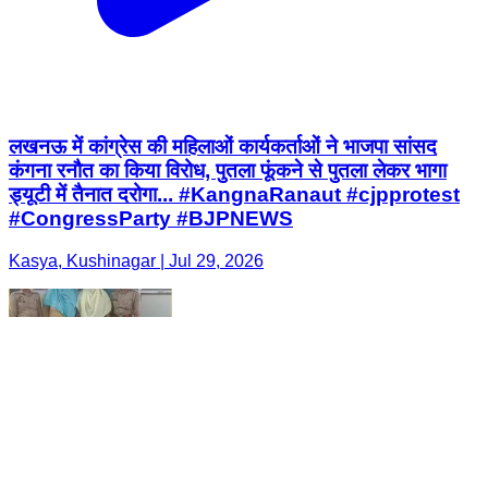
लखनऊ में कांग्रेस की महिलाओं कार्यकर्ताओं ने भाजपा सांसद
कंगना रनौत का किया विरोध, पुतला फूंकने से पुतला लेकर भागा
ड्यूटी में तैनात दरोगा... #KangnaRanaut #cjpprotest
#CongressParty #BJPNEWS
Kasya, Kushinagar | Jul 29, 2026