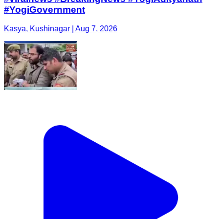
#YogiGovernment
Kasya, Kushinagar | Aug 7, 2026