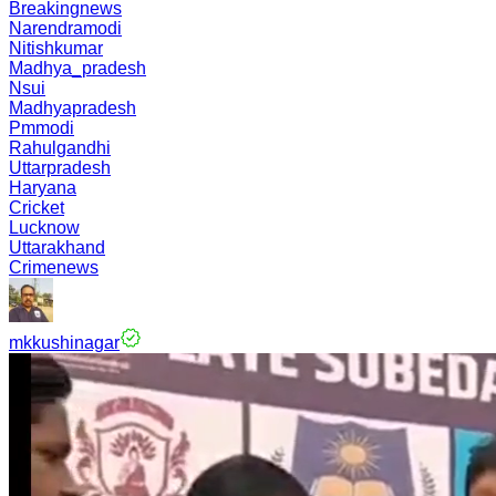
Breakingnews
Narendramodi
Nitishkumar
Madhya_pradesh
Nsui
Madhyapradesh
Pmmodi
Rahulgandhi
Uttarpradesh
Haryana
Cricket
Lucknow
Uttarakhand
Crimenews
mkkushinagar