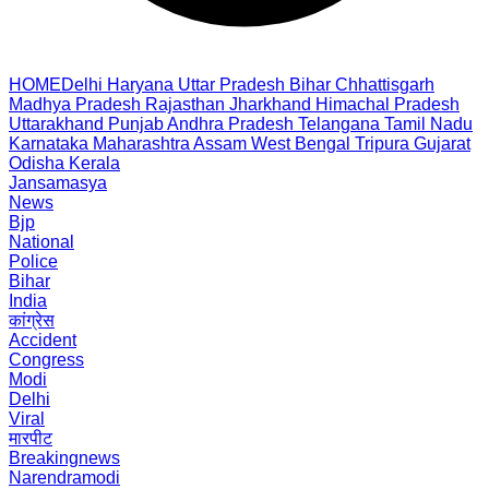
HOME
Delhi
Haryana
Uttar Pradesh
Bihar
Chhattisgarh
Madhya Pradesh
Rajasthan
Jharkhand
Himachal Pradesh
Uttarakhand
Punjab
Andhra Pradesh
Telangana
Tamil Nadu
Karnataka
Maharashtra
Assam
West Bengal
Tripura
Gujarat
Odisha
Kerala
Jansamasya
News
Bjp
National
Police
Bihar
India
कांग्रेस
Accident
Congress
Modi
Delhi
Viral
मारपीट
Breakingnews
Narendramodi