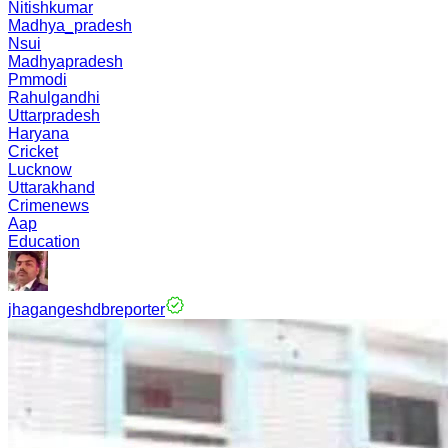
Nitishkumar
Madhya_pradesh
Nsui
Madhyapradesh
Pmmodi
Rahulgandhi
Uttarpradesh
Haryana
Cricket
Lucknow
Uttarakhand
Crimenews
Aap
Education
jhagangeshdbreporter