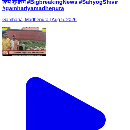
किय शुभारंभ #BigbreakingNews #SahyogShivir
#gamhariyamadhepura
Gamharia, Madhepura | Aug 5, 2026