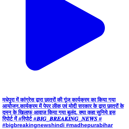
मधेपुरा में कांग्रेस द्वारा छात्रों की गूंज कार्यक्रम का किया गया
आयोजन.कार्यक्रम में पेपर लीक एवं मोदी सरकार के द्वारा छात्रों के
दमन के खिलाफ आवाज़ किया गया बुलंद, क्या कहा सुनिये इस
रिपोर्ट में #रिपोर्ट #𝑩𝑰𝑮_𝑩𝑹𝑬𝑨𝑲𝑰𝑵𝑮_𝑵𝑬𝑾𝑺 #
#bigbreakingnewshindi #madhepurabihar