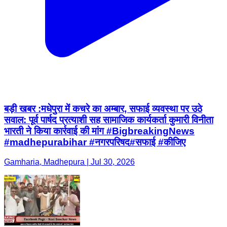
बड़ी खबर :मधेपुरा में कचरे का अम्बार, सफाई व्यवस्था पर उठे
सवाल: पूर्व पार्षद प्रत्याशी सह सामाजिक कार्यकर्ता कुमारी विनीता
भारती ने किया कार्रवाई की मांग #BigbreakingNews
#madhepurabihar #नगरपरिषद#सफाई #कीजिए
Gamharia, Madhepura | Jul 30, 2026