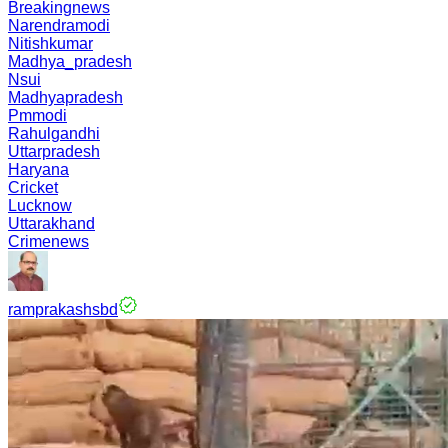
Breakingnews
Narendramodi
Nitishkumar
Madhya_pradesh
Nsui
Madhyapradesh
Pmmodi
Rahulgandhi
Uttarpradesh
Haryana
Cricket
Lucknow
Uttarakhand
Crimenews
ramprakashsbd