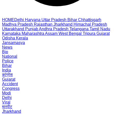
HOME
Delhi
Haryana
Uttar Pradesh
Bihar
Chhattisgarh
Madhya Pradesh
Rajasthan
Jharkhand
Himachal Pradesh
Uttarakhand
Punjab
Andhra Pradesh
Telangana
Tamil Nadu
Karnataka
Maharashtra
Assam
West Bengal
Tripura
Gujarat
Odisha
Kerala
Jansamasya
News
Bjp
National
Police
Bihar
India
कांग्रेस
Gujarat
Accident
Congress
Modi
Delhi
Viral
मारपीट
Jharkhand