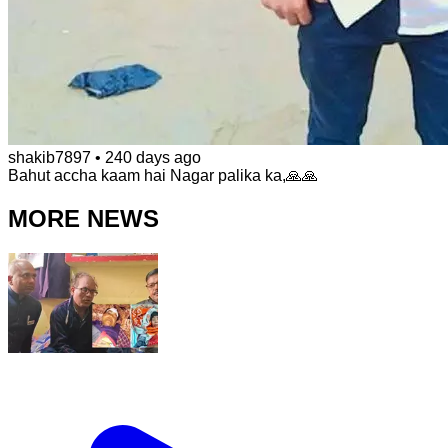
shakib7897
•
240 days ago
Bahut accha kaam hai Nagar palika ka,🙏🙏
MORE NEWS