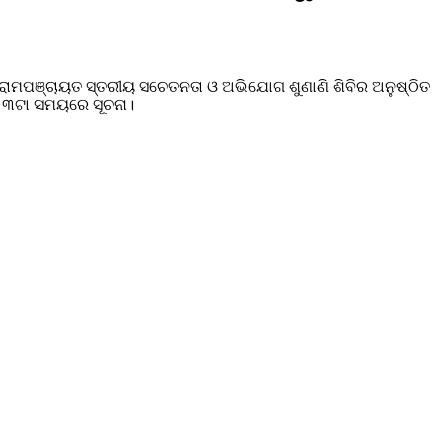
େ ଗ୍ରାମପଞ୍ଚାୟତ ସ୍ତରୀୟ ସଚେତନତା ଓ ଅଭିଯୋଗ ଶୁଣାଣି ଶିବିର ଅନୁଷ୍ଠିତ
ନ ୩ଟା ସମୟରେ ସୂଚନା।