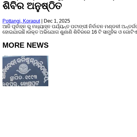
ଶିବିର ଅନୁଷ୍ଠିତ
Pottangi, Koraput
|
Dec 1, 2025
ଆଜି ପୂର୍ବାହ୍ନ ରୁ ମଧ୍ୟାହ୍ନ ପର୍ଯ୍ୟନ୍ତ ପଟାଙ୍ଗୀ ନିର୍ବାଚନ ମଣ୍ଡଳୀ 
ହୋଇଯାଇଛି।ଉକ୍ତ ଅଭିଯୋଗ ଶୁଣାଣି ଶିବିରରେ 16 ଟି ସାମୁହିକ ଓ ଗୋଟି
MORE NEWS