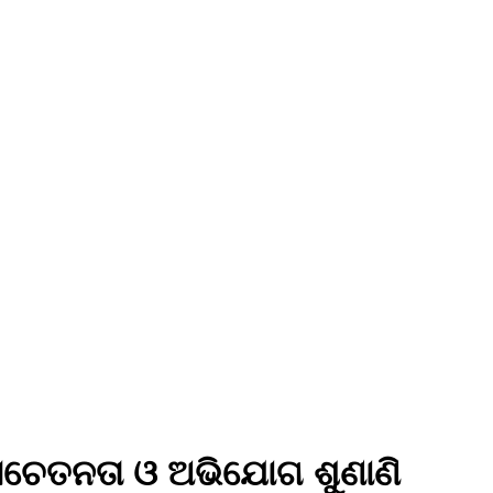
 ସଚେତନତା ଓ ଅଭିଯୋଗ ଶୁଣାଣି