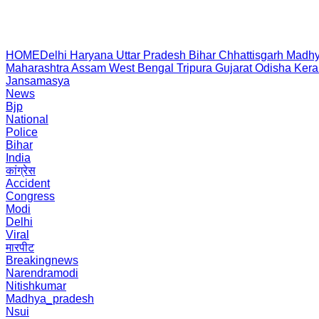
HOME
Delhi
Haryana
Uttar Pradesh
Bihar
Chhattisgarh
Madhy
Maharashtra
Assam
West Bengal
Tripura
Gujarat
Odisha
Kera
Jansamasya
News
Bjp
National
Police
Bihar
India
कांग्रेस
Accident
Congress
Modi
Delhi
Viral
मारपीट
Breakingnews
Narendramodi
Nitishkumar
Madhya_pradesh
Nsui