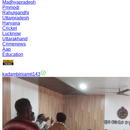
Madhyapradesh
Pmmodi
Rahulgandhi
Uttarpradesh
Haryana
Cricket
Lucknow
Uttarakhand
Crimenews
Aap
Education
kadambiniamit143