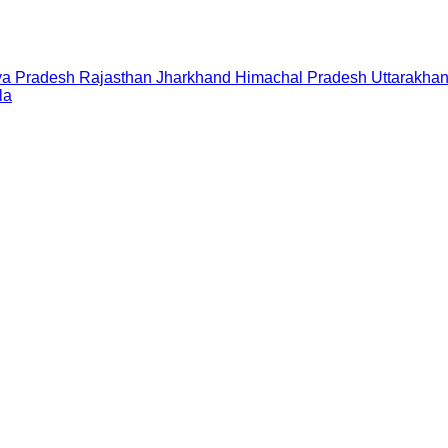
a Pradesh
Rajasthan
Jharkhand
Himachal Pradesh
Uttarakha
la