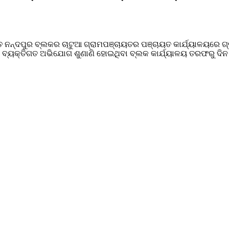
ଅନ୍ତର୍ଗତ ନନ୍ଦପୁର ବ୍ଲକର ଚାଟୁଆ ଗ୍ରାମପଞ୍ଚାୟତର ପଞ୍ଚାୟତ କାର୍ଯ୍ୟାଳୟର
ଏ ବ୍ୟକ୍ତିଗତ ଅଭିଯୋଗ ଶୁଣାଣି ହୋଇଥିବା ବ୍ଲକ କାର୍ଯ୍ୟାଳୟ ତରଫରୁ ଦି