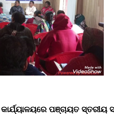
ତ କାର୍ଯ୍ୟାଳୟରେ ପଞ୍ଚାୟତ ସ୍ତରୀୟ