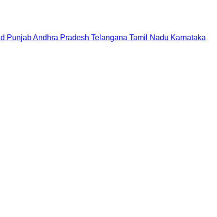
nd
Punjab
Andhra Pradesh
Telangana
Tamil Nadu
Karnataka