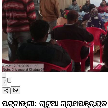
1
ପଟ୍ଟାଙ୍ଗୀ: ଚାଟୁଆ ଗ୍ରାମପଞ୍ଚାୟ