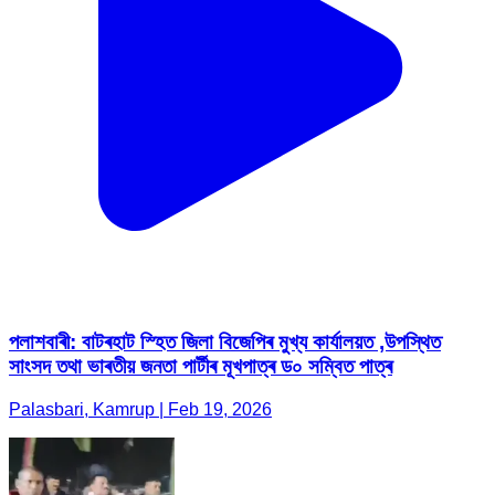
পলাশবাৰী: বাটৰহাট স্হিত জিলা বিজেপিৰ মুখ্য কাৰ্যালয়ত ,উপস্থিত
সাংসদ তথা ভাৰতীয় জনতা পাৰ্টীৰ মূখপাত্ৰ ড০ সম্বিত পাত্ৰ
Palasbari, Kamrup | Feb 19, 2026