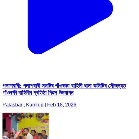
পলাশবাৰী: পলাশবাৰী সমষ্টিৰ গাঁওৰক্ষা বাহিনী থানা কমিটিৰ সৌজন্যত
গাঁওৰক্ষী বাহিনীৰ প্ৰতিষ্ঠা দিৱস উদযাপন
Palasbari, Kamrup | Feb 18, 2026