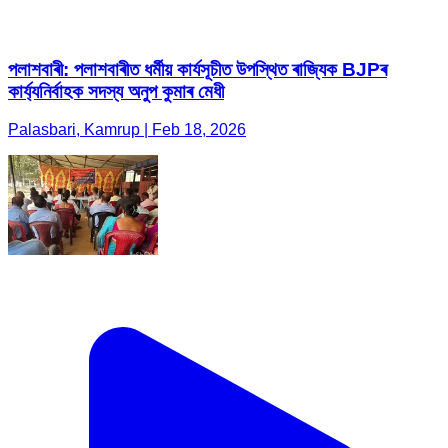
পলাশবাৰী: পলাশবাৰীত ধৰ্মীয় কাৰ্যসূচীত উপস্থিত ৰাজ্যিক BJPৰ
কাৰ্য্যনিৰ্বাহক সদস্য অনুপ কুমাৰ মেধী
Palasbari, Kamrup | Feb 18, 2026