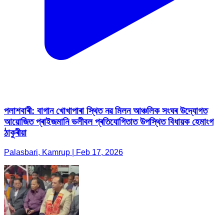
পলাশবাৰী: বাগান খোখাপাৰা স্থিত নৱ মিলন আঞ্চলিক সংঘৰ উদ্যোগত
আয়োজিত প্ৰাইজমানি ভলীবল প্ৰতিযোগিতাত উপস্থিত বিধায়ক হেমাংগ
ঠাকুৰীয়া
Palasbari, Kamrup | Feb 17, 2026