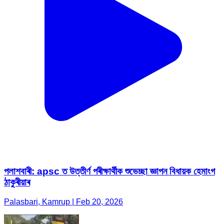
পলাশবাৰী: apsc ত উত্তীৰ্ণ পৰীক্ষাৰ্থীক শুভেচ্ছা জ্ঞাপন বিধায়ক হেমাংগ
ঠাকুৰীয়াৰ
Palasbari, Kamrup | Feb 20, 2026