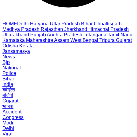
HOME
Delhi
Haryana
Uttar Pradesh
Bihar
Chhattisgarh
Madhya Pradesh
Rajasthan
Jharkhand
Himachal Pradesh
Uttarakhand
Punjab
Andhra Pradesh
Telangana
Tamil Nadu
Karnataka
Maharashtra
Assam
West Bengal
Tripura
Gujarat
Odisha
Kerala
Jansamasya
News
Bjp
National
Police
Bihar
India
कांग्रेस
बीजेपी
Gujarat
भाजपा
Accident
Congress
Modi
Delhi
Viral