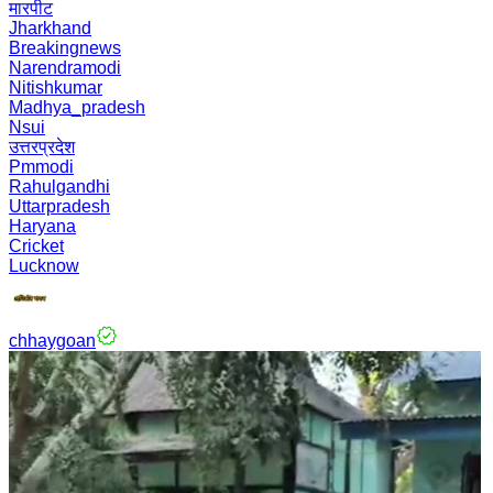
मारपीट
Jharkhand
Breakingnews
Narendramodi
Nitishkumar
Madhya_pradesh
Nsui
उत्तरप्रदेश
Pmmodi
Rahulgandhi
Uttarpradesh
Haryana
Cricket
Lucknow
chhaygoan