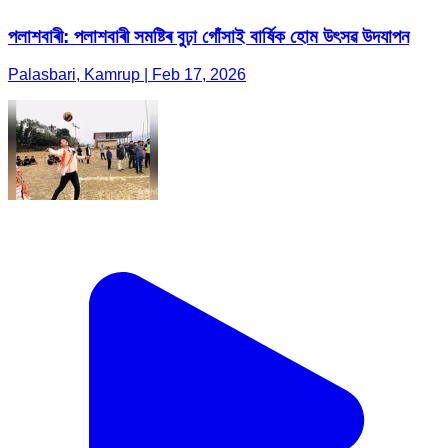
পলাশবাৰী: পলাশবাৰী সমষ্টিৰ বুঢ়া গোঁসাই বাৰ্ষিক হোম উৎসৱ উদযাপন
Palasbari, Kamrup | Feb 17, 2026