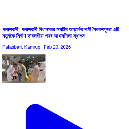
পলাশবাৰী: পলাশবাৰী বিধানসভা সমষ্টিৰ অন্তৰ্গত ৰাণী কৈলাশপুৰত এটি
নতুনকৈ নিৰ্মাণ হ'বলগীয়া পথৰ আধাৰশিলা স্থাপন
Palasbari, Kamrup | Feb 20, 2026