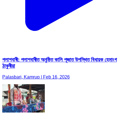
পলাশবাৰী: পলাশবাৰীত অনুষ্ঠিত কালি পূজাত উপস্থিত বিধায়ক হেমাংগ
ঠাকুৰীয়া
Palasbari, Kamrup | Feb 16, 2026