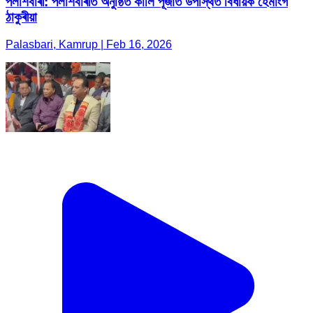
পলাশবাৰী: পলাশবাৰীত অনুষ্ঠিত কালি পূজাত উপস্থিত বিধায়ক হেমাংগ
ঠাকুৰীয়া
Palasbari, Kamrup | Feb 16, 2026