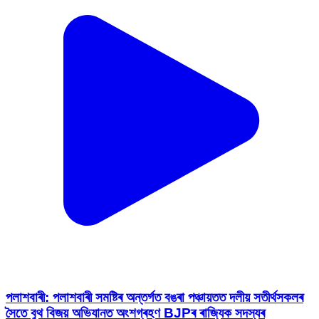
পলাশবাৰী: পলাশবাৰী সমষ্টিৰ অন্তৰ্গত বঙৰা পঞ্চায়তত দলীয় সতীৰ্থসকলৰ
সৈতে বুথ বিজয় অভিযানত অংশগ্ৰহণ BJPৰ ৰাজ্যিক সদস্যৰ