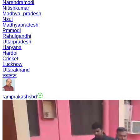
Narendramodi
Nitishkumar
Madhya_pradesh
Nsui
Madhyapradesh
Pmmodi
Rahulgandhi
Uttarpradesh
Haryana
Hardoi
Cricket
Lucknow
Uttarakhand
लखनऊ
ramprakashsbd