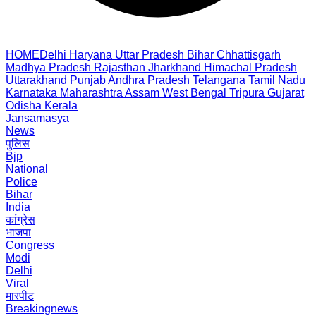
HOME
Delhi
Haryana
Uttar Pradesh
Bihar
Chhattisgarh
Madhya Pradesh
Rajasthan
Jharkhand
Himachal Pradesh
Uttarakhand
Punjab
Andhra Pradesh
Telangana
Tamil Nadu
Karnataka
Maharashtra
Assam
West Bengal
Tripura
Gujarat
Odisha
Kerala
Jansamasya
News
पुलिस
Bjp
National
Police
Bihar
India
कांग्रेस
भाजपा
Congress
Modi
Delhi
Viral
मारपीट
Breakingnews