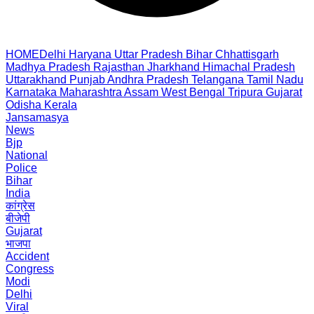
HOME
Delhi
Haryana
Uttar Pradesh
Bihar
Chhattisgarh
Madhya Pradesh
Rajasthan
Jharkhand
Himachal Pradesh
Uttarakhand
Punjab
Andhra Pradesh
Telangana
Tamil Nadu
Karnataka
Maharashtra
Assam
West Bengal
Tripura
Gujarat
Odisha
Kerala
Jansamasya
News
Bjp
National
Police
Bihar
India
कांग्रेस
बीजेपी
Gujarat
भाजपा
Accident
Congress
Modi
Delhi
Viral