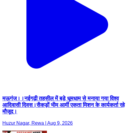
मऊगंज।।नईगढ़ी तहसील में बड़े धूमधाम से मनाया गया विश्व
आदिवासी दिवस।सैकड़ों भीम आर्मी एकता मिशन के कार्यकर्ता रहे
मौजूद।
Huzur Nagar, Rewa | Aug 9, 2026