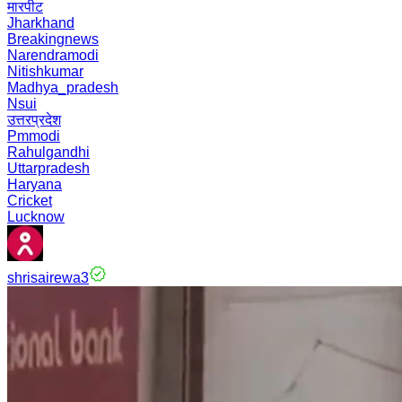
मारपीट
Jharkhand
Breakingnews
Narendramodi
Nitishkumar
Madhya_pradesh
Nsui
उत्तरप्रदेश
Pmmodi
Rahulgandhi
Uttarpradesh
Haryana
Cricket
Lucknow
shrisairewa3