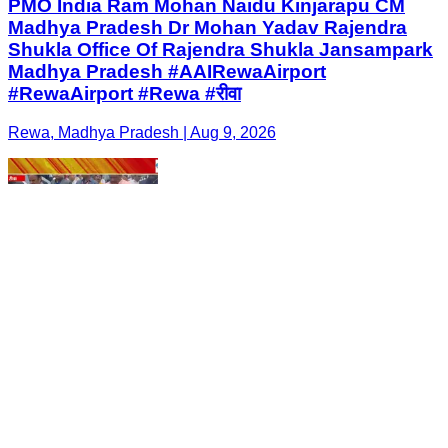
PMO India Ram Mohan Naidu Kinjarapu CM
Madhya Pradesh Dr Mohan Yadav Rajendra
Shukla Office Of Rajendra Shukla Jansampark
Madhya Pradesh #AAIRewaAirport
#RewaAirport #Rewa #रीवा
Rewa, Madhya Pradesh | Aug 9, 2026