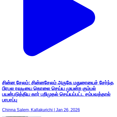
சின்ன சேலம்: சின்னசேலம் அருகே மதுரையைச் சேர்ந்த
பிரபல ரவுடியை கொலை செய்ய முயன்ற கும்பல்
பயன்படுத்திய கார் பறிமுதல் செய்யப்பட்ட சம்பவத்தால்
பரபரப்பு
Chinna Salem, Kallakurichi | Jan 26, 2026