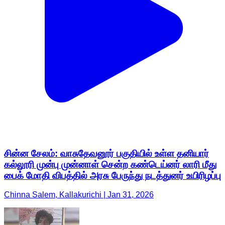
சின்ன சேலம்: வாசுதேவனூர் பகுதியில் உள்ள தனியார்
கல்லூரி முன்பு முன்னாள் சென்ற கண்டெய்னர் லாரி மீது
பைக் மோதி விபத்தில் அரசு பேருந்து நடத்துனர் உயிரிழப்பு
Chinna Salem, Kallakurichi | Jan 31, 2026