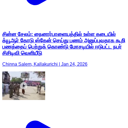
சின்ன சேலம்: நைனார்பாளையத்தில் உள்ள கடையில்
க்யூஆர் கோடு ஸ்கேன் செய்து பணம் அனுப்புவதாக கூறி
பணத்தைப் பெற்றுக் கொண்டு மோசடியில் ஈடுபட்ட நபர்
சிசிடிவி வெளியீடு
Chinna Salem, Kallakurichi | Jan 24, 2026