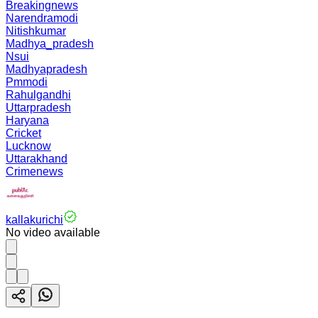
Breakingnews
Narendramodi
Nitishkumar
Madhya_pradesh
Nsui
Madhyapradesh
Pmmodi
Rahulgandhi
Uttarpradesh
Haryana
Cricket
Lucknow
Uttarakhand
Crimenews
kallakurichi
No video available