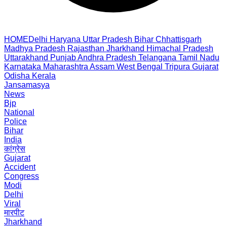
HOME
Delhi
Haryana
Uttar Pradesh
Bihar
Chhattisgarh
Madhya Pradesh
Rajasthan
Jharkhand
Himachal Pradesh
Uttarakhand
Punjab
Andhra Pradesh
Telangana
Tamil Nadu
Karnataka
Maharashtra
Assam
West Bengal
Tripura
Gujarat
Odisha
Kerala
Jansamasya
News
Bjp
National
Police
Bihar
India
कांग्रेस
Gujarat
Accident
Congress
Modi
Delhi
Viral
मारपीट
Jharkhand