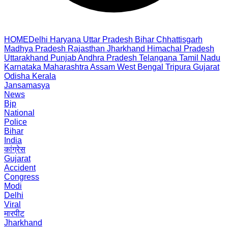
HOME
Delhi
Haryana
Uttar Pradesh
Bihar
Chhattisgarh
Madhya Pradesh
Rajasthan
Jharkhand
Himachal Pradesh
Uttarakhand
Punjab
Andhra Pradesh
Telangana
Tamil Nadu
Karnataka
Maharashtra
Assam
West Bengal
Tripura
Gujarat
Odisha
Kerala
Jansamasya
News
Bjp
National
Police
Bihar
India
कांग्रेस
Gujarat
Accident
Congress
Modi
Delhi
Viral
मारपीट
Jharkhand