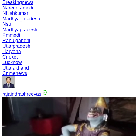
Breakingnews
Narendramodi
Nitishkumar
Madhya_pradesh
Nsui
Madhyapradesh
Pmmodi
Rahulgandhi
Uttarpradesh
Haryana
Cricket
Lucknow
Uttarakhand
Crimenews
rajaindrashreevas