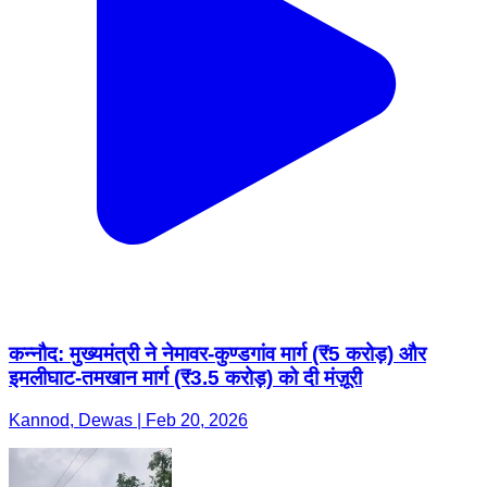
कन्नौद: मुख्यमंत्री ने नेमावर-कुण्डगांव मार्ग (₹5 करोड़) और
इमलीघाट-तमखान मार्ग (₹3.5 करोड़) को दी मंज़ूरी
Kannod, Dewas | Feb 20, 2026