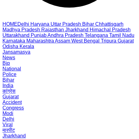
HOME
Delhi
Haryana
Uttar Pradesh
Bihar
Chhattisgarh
Madhya Pradesh
Rajasthan
Jharkhand
Himachal Pradesh
Uttarakhand
Punjab
Andhra Pradesh
Telangana
Tamil Nadu
Karnataka
Maharashtra
Assam
West Bengal
Tripura
Gujarat
Odisha
Kerala
Jansamasya
News
Bjp
National
Police
Bihar
India
कांग्रेस
Gujarat
Accident
Congress
Modi
Delhi
Viral
मारपीट
Jharkhand