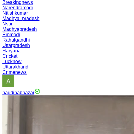
Breakingnews
Narendramodi
Nitishkumar
Madhya_pradesh
Nsui
Madhyapradesh
Pmmodi
Rahulgandhi
Uttarpradesh
Haryana
Cricket
Lucknow
Uttarakhand
Crimenews
naudihabbazar