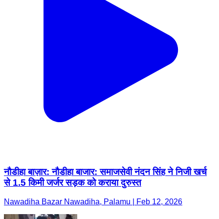
नौडीहा बाज़ार: नौडीहा बाजार: समाजसेवी नंदन सिंह ने निजी खर्च
से 1.5 किमी जर्जर सड़क को कराया दुरुस्त
Nawadiha Bazar Nawadiha, Palamu | Feb 12, 2026