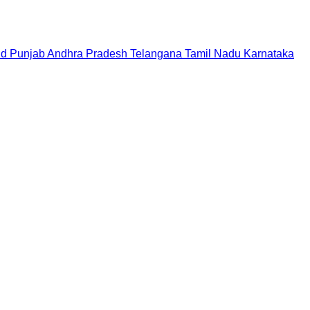
nd
Punjab
Andhra Pradesh
Telangana
Tamil Nadu
Karnataka