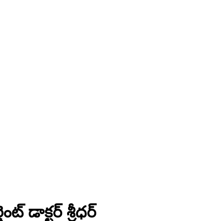
్ డాక్టర్ శ్రీధర్