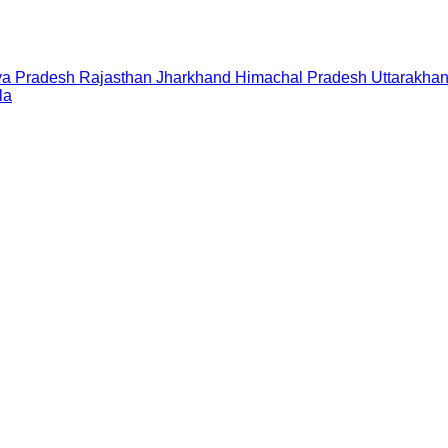
a Pradesh
Rajasthan
Jharkhand
Himachal Pradesh
Uttarakha
la