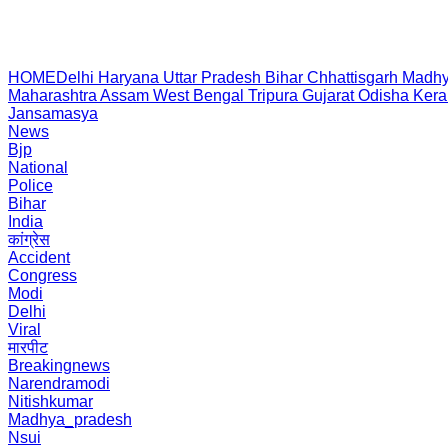
HOME
Delhi
Haryana
Uttar Pradesh
Bihar
Chhattisgarh
Madhy
Maharashtra
Assam
West Bengal
Tripura
Gujarat
Odisha
Kera
Jansamasya
News
Bjp
National
Police
Bihar
India
कांग्रेस
Accident
Congress
Modi
Delhi
Viral
मारपीट
Breakingnews
Narendramodi
Nitishkumar
Madhya_pradesh
Nsui