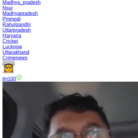
Madhya_pradesh
Nsui
Madhyapradesh
Pmmodi
Rahulgandhi
Uttarpradesh
Haryana
Cricket
Lucknow
Uttarakhand
Crimenews
tm100