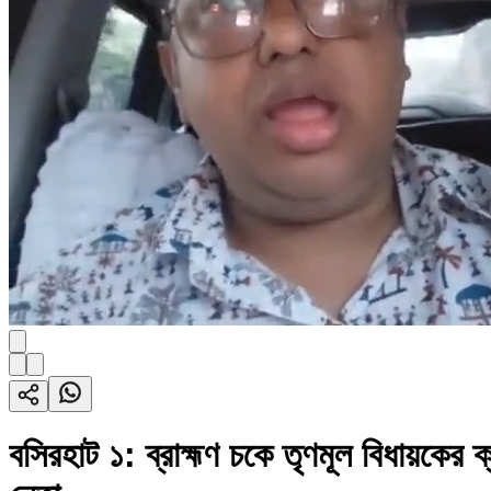
বসিরহাট ১: ব্রাহ্মণ চকে তৃণমূল বিধায়কের ক