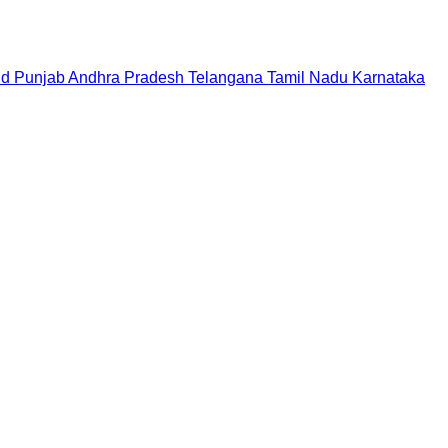
nd
Punjab
Andhra Pradesh
Telangana
Tamil Nadu
Karnataka