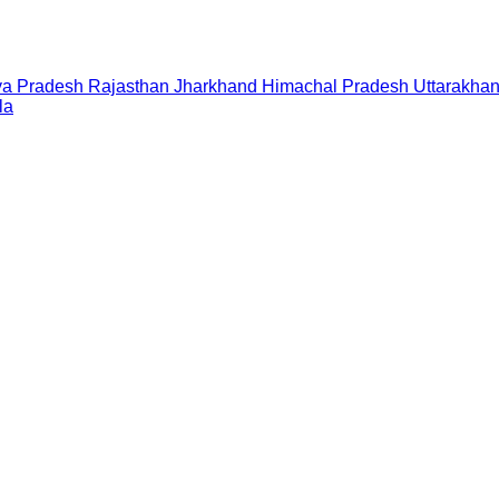
a Pradesh
Rajasthan
Jharkhand
Himachal Pradesh
Uttarakha
la