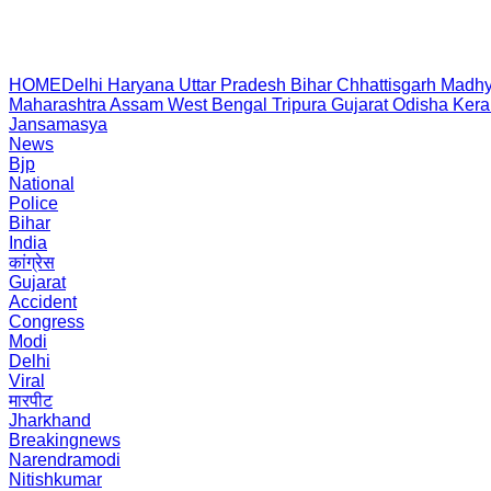
HOME
Delhi
Haryana
Uttar Pradesh
Bihar
Chhattisgarh
Madhy
Maharashtra
Assam
West Bengal
Tripura
Gujarat
Odisha
Kera
Jansamasya
News
Bjp
National
Police
Bihar
India
कांग्रेस
Gujarat
Accident
Congress
Modi
Delhi
Viral
मारपीट
Jharkhand
Breakingnews
Narendramodi
Nitishkumar