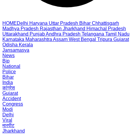
HOME
Delhi
Haryana
Uttar Pradesh
Bihar
Chhattisgarh
Madhya Pradesh
Rajasthan
Jharkhand
Himachal Pradesh
Uttarakhand
Punjab
Andhra Pradesh
Telangana
Tamil Nadu
Karnataka
Maharashtra
Assam
West Bengal
Tripura
Gujarat
Odisha
Kerala
Jansamasya
News
Bjp
National
Police
Bihar
India
कांग्रेस
Gujarat
Accident
Congress
Modi
Delhi
Viral
मारपीट
Jharkhand