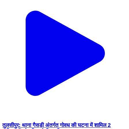
तुलसीपुर: थाना गैसड़ी अंतर्गत गोवध की घटना में शामिल 2