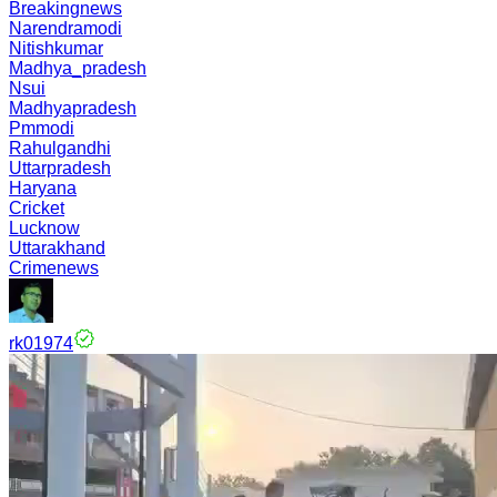
Breakingnews
Narendramodi
Nitishkumar
Madhya_pradesh
Nsui
Madhyapradesh
Pmmodi
Rahulgandhi
Uttarpradesh
Haryana
Cricket
Lucknow
Uttarakhand
Crimenews
rk01974