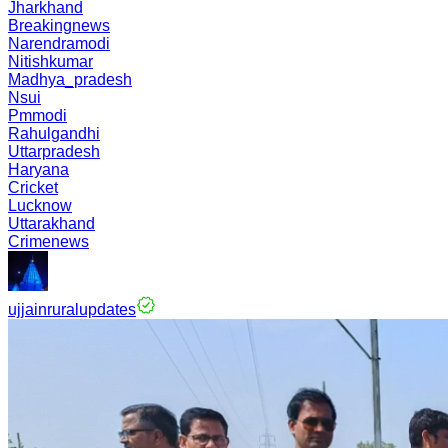
Jharkhand
Breakingnews
Narendramodi
Nitishkumar
Madhya_pradesh
Nsui
Pmmodi
Rahulgandhi
Uttarpradesh
Haryana
Cricket
Lucknow
Uttarakhand
Crimenews
ujjainruralupdates