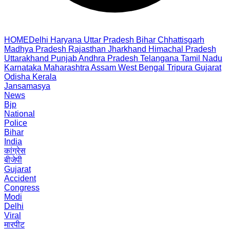
HOME
Delhi
Haryana
Uttar Pradesh
Bihar
Chhattisgarh
Madhya Pradesh
Rajasthan
Jharkhand
Himachal Pradesh
Uttarakhand
Punjab
Andhra Pradesh
Telangana
Tamil Nadu
Karnataka
Maharashtra
Assam
West Bengal
Tripura
Gujarat
Odisha
Kerala
Jansamasya
News
Bjp
National
Police
Bihar
India
कांग्रेस
बीजेपी
Gujarat
Accident
Congress
Modi
Delhi
Viral
मारपीट