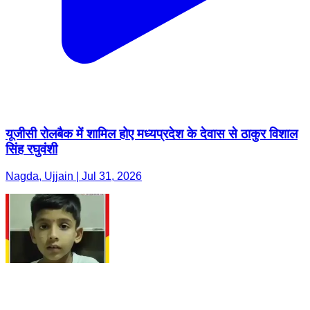
यूजीसी रोलबैक में शामिल होए मध्यप्रदेश के देवास से ठाकुर विशाल
सिंह रघुवंशी
Nagda, Ujjain | Jul 31, 2026