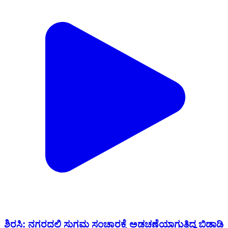
ಶಿರಸಿ: ನಗರದಲ್ಲಿ ಸುಗಮ‌ ಸಂಚಾರಕ್ಕೆ ಅಡಚಣೆಯಾಗುತ್ತಿದ್ದ ಬಿಡಾಡಿ