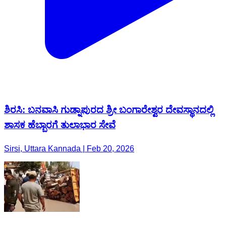
ಶಿರಸಿ: ಬನವಾಸಿ ಗುಡ್ನಾಪುರದ ಶ್ರೀ ಬಂಗಾರೇಶ್ವರ ದೇವಸ್ಥಾನದಲ್ಲಿ
ಶಾಸಕ ಹೆಬ್ಬಾರಗೆ ತುಲಾಭಾರ ಸೇವೆ
Sirsi, Uttara Kannada | Feb 20, 2026