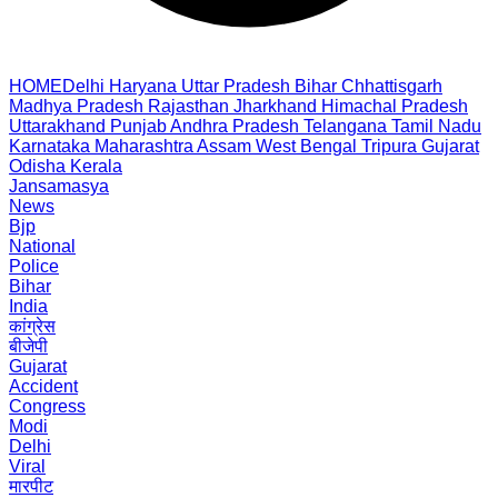
HOME
Delhi
Haryana
Uttar Pradesh
Bihar
Chhattisgarh
Madhya Pradesh
Rajasthan
Jharkhand
Himachal Pradesh
Uttarakhand
Punjab
Andhra Pradesh
Telangana
Tamil Nadu
Karnataka
Maharashtra
Assam
West Bengal
Tripura
Gujarat
Odisha
Kerala
Jansamasya
News
Bjp
National
Police
Bihar
India
कांग्रेस
बीजेपी
Gujarat
Accident
Congress
Modi
Delhi
Viral
मारपीट