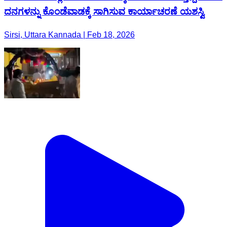
ದನಗಳನ್ನು ಕೊಂಡೆವಾಡಕ್ಕೆ ಸಾಗಿಸುವ ಕಾರ್ಯಾಚರಣೆ ಯಶಸ್ವಿ
Sirsi, Uttara Kannada | Feb 18, 2026