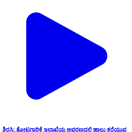
ಶಿರಸಿ: ತೋಟಗಾರಿಕೆ ಇಲಾಖೆಯ ಆವರಣದಲ್ಲಿ ಹಾಲು ಕರೆಯುವ