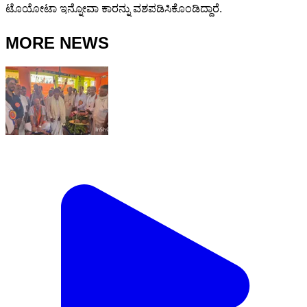
ಟೊಯೋಟಾ ಇನ್ನೋವಾ ಕಾರನ್ನು ವಶಪಡಿಸಿಕೊಂಡಿದ್ದಾರೆ.
MORE NEWS