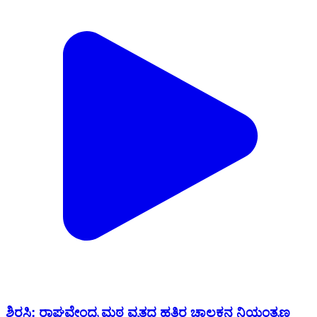
ಶಿರಸಿ: ರಾಘವೇಂದ್ರ ಮಠ ವೃತ್ತದ ಹತ್ತಿರ ಚಾಲಕನ ನಿಯಂತ್ರಣ