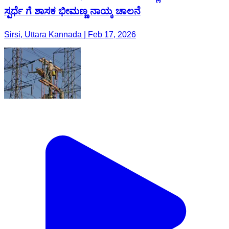
ಸ್ಪರ್ಧೆ ಗೆ ಶಾಸಕ ಭೀಮಣ್ಣ ನಾಯ್ಕ ಚಾಲನೆ
Sirsi, Uttara Kannada | Feb 17, 2026