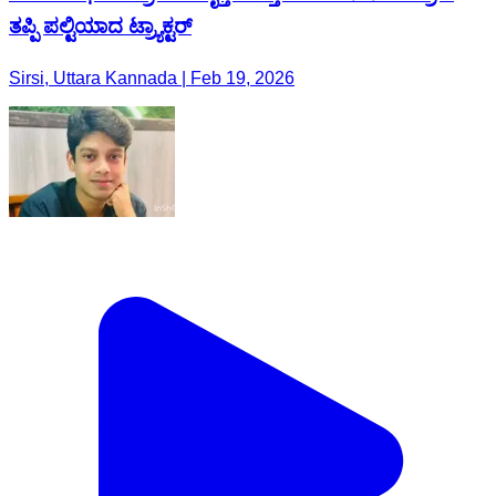
ತಪ್ಪಿ ಪಲ್ಟಿಯಾದ ಟ್ರ್ಯಾಕ್ಟರ್
Sirsi, Uttara Kannada | Feb 19, 2026