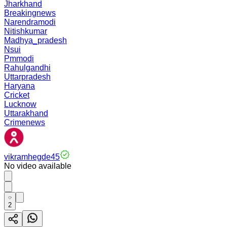
Jharkhand
Breakingnews
Narendramodi
Nitishkumar
Madhya_pradesh
Nsui
Pmmodi
Rahulgandhi
Uttarpradesh
Haryana
Cricket
Lucknow
Uttarakhand
Crimenews
vikramhegde45
No video available
2