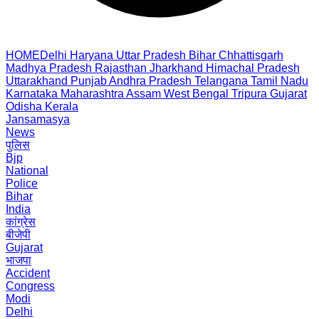
HOME
Delhi
Haryana
Uttar Pradesh
Bihar
Chhattisgarh
Madhya Pradesh
Rajasthan
Jharkhand
Himachal Pradesh
Uttarakhand
Punjab
Andhra Pradesh
Telangana
Tamil Nadu
Karnataka
Maharashtra
Assam
West Bengal
Tripura
Gujarat
Odisha
Kerala
Jansamasya
News
पुलिस
Bjp
National
Police
Bihar
India
कांग्रेस
बीजेपी
Gujarat
भाजपा
Accident
Congress
Modi
Delhi