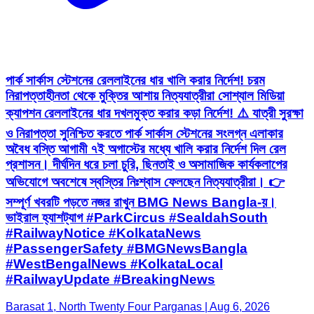
পার্ক সার্কাস স্টেশনের রেললাইনের ধার খালি করার নির্দেশ! চরম
নিরাপত্তাহীনতা থেকে মুক্তির আশায় নিত্যযাত্রীরা সোশ্যাল মিডিয়া
ক্যাপশন রেললাইনের ধার দখলমুক্ত করার কড়া নির্দেশ! ⚠️ যাত্রী সুরক্ষা
ও নিরাপত্তা সুনিশ্চিত করতে পার্ক সার্কাস স্টেশনের সংলগ্ন এলাকার
অবৈধ বস্তি আগামী ৭ই অগাস্টের মধ্যে খালি করার নির্দেশ দিল রেল
প্রশাসন। দীর্ঘদিন ধরে চলা চুরি, ছিনতাই ও অসামাজিক কার্যকলাপের
অভিযোগে অবশেষে স্বস্তির নিঃশ্বাস ফেলছেন নিত্যযাত্রীরা। 👉
সম্পূর্ণ খবরটি পড়তে নজর রাখুন BMG News Bangla-য়।
ভাইরাল হ্যাশট্যাগ #ParkCircus #SealdahSouth
#RailwayNotice #KolkataNews
#PassengerSafety #BMGNewsBangla
#WestBengalNews #KolkataLocal
#RailwayUpdate #BreakingNews
Barasat 1, North Twenty Four Parganas | Aug 6, 2026