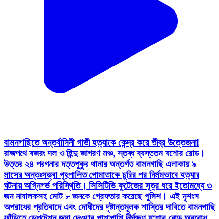
বামনগাছিতে অন্তর্বাসিনী গাভী হত্যাকে কেন্দ্র করে তীব্র উত্তেজনা!
রাজপথে বজরং দল ও হিন্দু জাগরণ মঞ্চ, স্তব্ধ ব্যস্ততম যশোর রোড।
উত্তর ২৪ পরগনার দত্তপুকুর থানার অন্তর্গত বামনগাছি এলাকায় ৯
মাসের অন্তঃসত্ত্বা গৃহপালিত গোমাতাকে চুরির পর নির্মমভাবে হত্যার
ঘটনায় অগ্নিগর্ভ পরিস্থিতি। সিসিটিভি ফুটেজের সূত্র ধরে ইতোমধ্যে ৩
জন নাবালকসহ মোট ৮ জনকে গ্রেফতার করেছে পুলিশ। এই নৃশংস
অপরাধের প্রতিবাদে এবং দোষীদের দৃষ্টান্তমূলক শাস্তির দাবিতে বামনগাছি
ফাঁড়িতে ডেপুটেশন জমা দেওয়ার পাশাপাশি দীর্ঘক্ষণ যশোর রোড অবরোধ