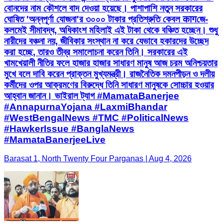
বোনদের নাম কৌশলে বাদ দেওয়া হয়েছে। পাশাপাশি নতুন সরকারের
ঘোষিত 'অন্নপূর্ণা যোজনা'র ৩০০০ টাকার প্রতিশ্রুতি কেবল कागজে-
কলমেই সীমাবদ্ধ, অধিকাংশ মহিলাই এই টাকা থেকে বঞ্চিত হচ্ছেন। শুধু
নারীদের বঞ্চনা নয়, জীবিকার সংস্থান না করে যেভাবে হকারদের উচ্ছেদ
করা হচ্ছে, তারও তীব্র সমালোচনা করেন তিনি। সরকারের এই
খামখেয়ালী নীতির ফলে হাজার হাজার সাধারণ মানুষ আজ চরম অনিশ্চয়তার
মুখে বলে দাবি করেন প্রাক্তন মুখ্যমন্ত্রী। রাজনৈতিক দমনপীড়ন ও দলীয়
কর্মীদের ওপর আক্রমণের বিরুদ্ধে তিনি সাধারণ মানুষকে সোচ্চার হওয়ার
আহ্বান জানান। ভাইরাল ট্যাগ #MamataBanerjee
#AnnapurnaYojana #LaxmiBhandar
#WestBengalNews #TMC #PoliticalNews
#HawkerIssue #BanglaNews
#MamataBanerjeeLive
Barasat 1, North Twenty Four Parganas | Aug 4, 2026