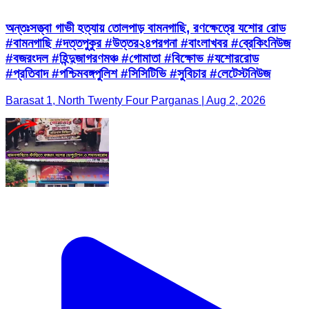
অন্তঃসত্ত্বা গাভী হত্যায় তোলপাড় বামনগাছি, রণক্ষেত্রে যশোর রোড
#বামনগাছি #দত্তপুকুর #উত্তর২৪পরগনা #বাংলাখবর #ব্রেকিংনিউজ
#বজরংদল #হিন্দুজাগরণমঞ্চ #গোমাতা #বিক্ষোভ #যশোররোড
#প্রতিবাদ #পশ্চিমবঙ্গপুলিশ #সিসিটিভি #সুবিচার #লেটেস্টনিউজ
Barasat 1, North Twenty Four Parganas | Aug 2, 2026