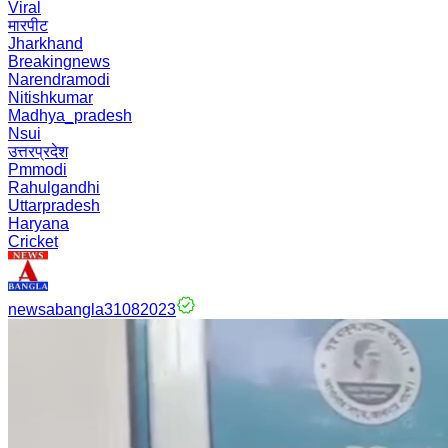
Viral
मारपीट
Jharkhand
Breakingnews
Narendramodi
Nitishkumar
Madhya_pradesh
Nsui
उत्तरप्रदेश
Pmmodi
Rahulgandhi
Uttarpradesh
Haryana
Cricket
newsabangla31082023