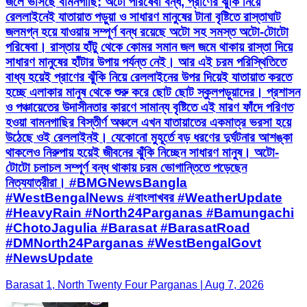
জলে ভাসছে বামনগাছি: অটো পরিষেবা বন্ধ, প্রাণের ঝুঁকি নিয়ে
রেললাইনেই যাতায়াত পড়ুয়া ও সাধারণ মানুষের টানা বৃষ্টিতে রাস্তাঘাট
জলমগ্ন হয়ে যাওয়ায় সম্পূর্ণ বন্ধ রয়েছে অটো সহ সমস্ত অটো-টোটো
পরিষেবা। রাস্তায় হাঁটু থেকে কোমর সমান জল জমে থাকায় রাস্তা দিয়ে
সাধারণ মানুষের হাঁটার উপায় পর্যন্ত নেই। আর এই চরম পরিস্থিতিতে
বাধ্য হয়েই প্রাণের ঝুঁকি নিয়ে রেললাইনের উপর দিয়েই যাতায়াত করতে
হচ্ছে এলাকার মানুষ থেকে শুরু করে ছোট ছোট স্কুলপড়ুয়াদের। প্রশাসন
ও পঞ্চায়েতের উদাসীনতার কারণে সামান্য বৃষ্টিতে এই মারণ ফাঁদে পরিণত
হওয়া বামনগাছির বিস্তীর্ণ অঞ্চলে এখন যাতায়াতের একমাত্র ভরসা হয়ে
উঠেছে ওই রেললাইনই। যেকোনো মুহূর্তে বড় ধরণের দুর্ঘটনার আশঙ্কা
থাকলেও নিরুপায় হয়েই জীবনের ঝুঁকি নিচ্ছেন সাধারণ মানুষ। অটো-
টোটো চলাচল সম্পূর্ণ বন্ধ থাকায় চরম ভোগান্তিতে পড়েছেন
নিত্যযাত্রীরা। #BMGNewsBangla
#WestBengalNews #বাংলাখবর #WeatherUpdate
#HeavyRain #North24Parganas #Bamungachi
#ChotoJagulia #Barasat #BarasatRoad
#DMNorth24Parganas #WestBengalGovt
#NewsUpdate
Barasat 1, North Twenty Four Parganas | Aug 7, 2026