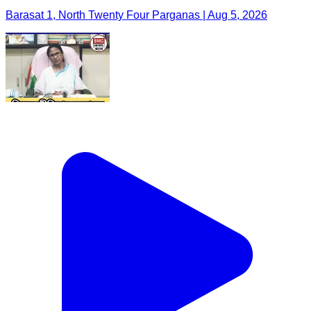
Barasat 1, North Twenty Four Parganas | Aug 5, 2026