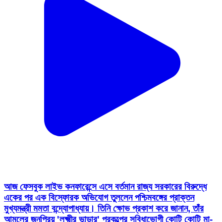
আজ ফেসবুক লাইভ কনফারেন্সে এসে বর্তমান রাজ্য সরকারের বিরুদ্ধে
একের পর এক বিস্ফোরক অভিযোগ তুললেন পশ্চিমবঙ্গের প্রাক্তন
মুখ্যমন্ত্রী মমতা বন্দ্যোপাধ্যায়। তিনি ক্ষোভ প্রকাশ করে জানান, তাঁর
আমলের জনপ্রিয় 'লক্ষ্মীর ভান্ডার' প্রকল্পের সুবিধাভোগী কোটি কোটি মা-