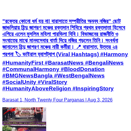
"রক্তের কোনো ধর্ম হয় না! বারাসাতে সম্প্রীতির অনন্য নজির" ছোট
জাগুলিয়ায় হিন্দু জাগরণ মঞ্চের রক্তদান শিবিরে প্রথম রক্তদাতা হিসেবে
এগিয়ে এলেন মুসলিম মহিলা পারভিলা বিবি। বিভাজনের রাজনীতি ও
সংঘাতের মাঝে মানবসেবার বার্তা দিয়ে নজির গড়লেন তিনি। সংবর্ধনা
জানালেন হিন্দু জাগরণ মঞ্চের নারী কর্মীরা। 📍 বারাসাত, উত্তর ২৪
পরগনা 🏷️ ভাইরাল হ্যাশট্যাগ (Viral Hashtags) #Harmony
#HumanityFirst #BarasatNews #BengaliNews
#CommunalHarmony #BloodDonation
#BMGNewsBangla #WestBengalNews
#SocialUnity #ViralStory
#HumanityAboveReligion #InspiringStory
Barasat 1, North Twenty Four Parganas | Aug 3, 2026