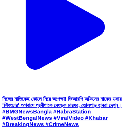
নিজের নাতিকেই কোলে নিয়ে অপেক্ষা! জিআরপি অফিসের নাকের ডগায়
'শিশুচোর' অপবাদে প্রবীণাকে বেধড়ক মারধর, তোলপাড় হাবরা দেখুন।
#BMGNewsBangla #HabraStation
#WestBengalNews #ViralVideo #Khabar
#BreakingNews #CrimeNews