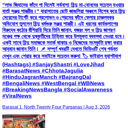
"লাভ জিহাদের ফাঁদে পা দিলেই সর্বনাশ! হিন্দু মা-বোনদের সচেতন হওয়ার
বার্তা সঞ্জয় শাস্ত্রীর।" বারাসাতের ছোট জাগুলিয়া অঞ্চলে বিশেষ করে হিন্দু
মেয়েদের টার্গেট করে প্রলোভন ও প্রেমের ফাঁদে ফেলার চাঞ্চল্যকর
অভিযোগ তুললেন হিন্দু ধর্মগুরু সঞ্জয় শাস্ত্রী। এই ধরনের কার্যকলাপের
বিরুদ্ধে কঠোর হুঁশিয়ারি দিয়ে তিনি জানান, বজরং দল ও হিন্দু জাগরণ
মঞ্চের পক্ষ থেকে দুষ্কৃতীদের চিহ্নিত করে উপযুক্ত ব্যবস্থা নেওয়া হবে।
একই সাথে হিন্দু সমাজকে সতর্ক থাকার ও নিজেদের সংস্কৃতি রক্ষা করার
আহ্বান জানান তিনি। 📌 সম্পূর্ণ খবরটি দেখতে ভিডিওটি শেষ পর্যন্ত
দেখুন এবং শেয়ার করে সবাইকে সচেতন করুন! 🏷️ ভাইরাল হ্যাশট্যাগ
(Hashtags) #SanjayShastri #LoveJihad
#BarasatNews #ChhotaJagulia
#HinduJagranManch #BajrangDal
#BengaliNews #WestBengal #WBNews
#BreakingNewsBangla #SocialAwareness
#ViralNews
Barasat 1, North Twenty Four Parganas | Aug 3, 2026