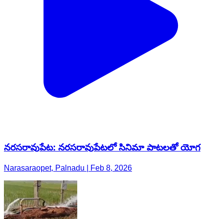
నరసరావుపేట: నరసరావుపేటలో సినిమా పాటలతో యోగ
Narasaraopet, Palnadu | Feb 8, 2026