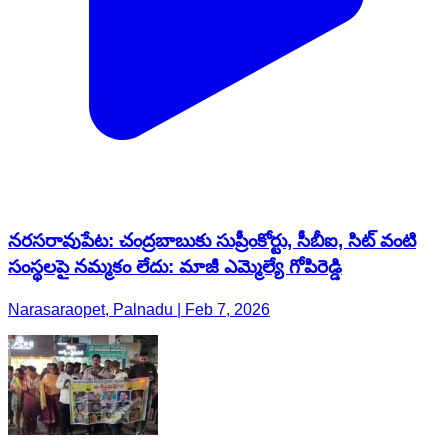
నరసరావుపేట: చంద్రబాబుకు సుప్రీంకోర్టు, సీబీఐ, సిట్ వంటి
సంస్థలపై నమ్మకం లేదు: మాజీ ఎమ్మెల్యే గోపిరెడ్డి
Narasaraopet, Palnadu | Feb 7, 2026