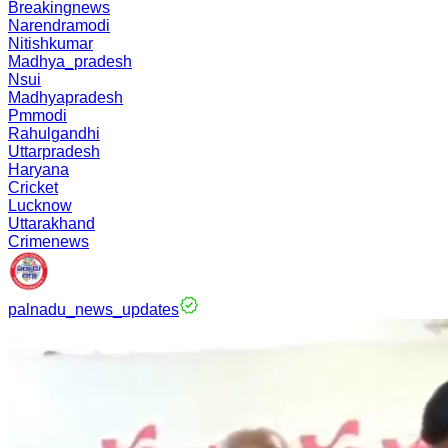
Breakingnews
Narendramodi
Nitishkumar
Madhya_pradesh
Nsui
Madhyapradesh
Pmmodi
Rahulgandhi
Uttarpradesh
Haryana
Cricket
Lucknow
Uttarakhand
Crimenews
palnadu_news_updates