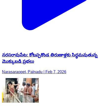
నరసరావుపేట: కోటప్పకొండ తిరుణాళ్లకు సిద్ధమవుతున్న
మొక్కుబడి ప్రభలు
Narasaraopet, Palnadu | Feb 7, 2026