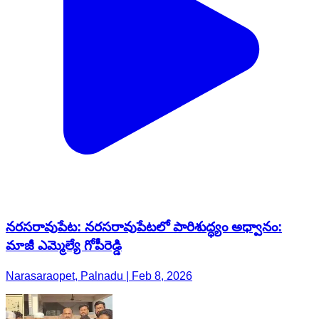
నరసరావుపేట: నరసరావుపేటలో పారిశుద్ధ్యం అధ్వానం:
మాజీ ఎమ్మెల్యే గోపీరెడ్డి
Narasaraopet, Palnadu | Feb 8, 2026