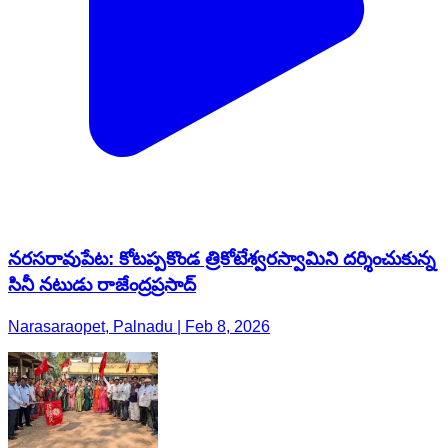
నరసరావుపేట: కోటప్పకొండ త్రికోటేశ్వరస్వామిని దర్శించుకున్న
సినీ నటుడు రాజేంద్రప్రసాద్
Narasaraopet, Palnadu | Feb 8, 2026