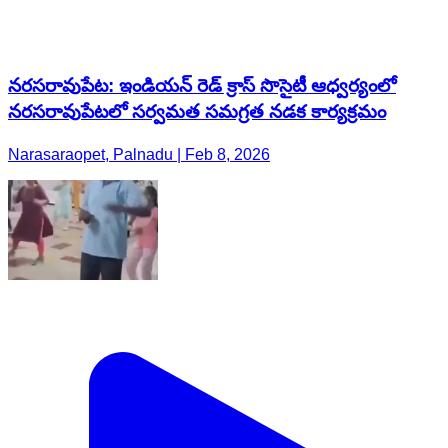
నరసరావుపేట: ఇండియన్ రెడ్ క్రాస్ సొసైటీ ఆధ్వర్యంలో
నరసరావుపేటలో సర్వమత సమగ్రత నడక కార్యక్రమం
Narasaraopet, Palnadu | Feb 8, 2026