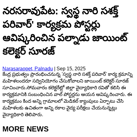
నరసరావుపేట: స్వస్థ నారి సశక్త్
పరివార్' కార్యక్రమ పోస్టర్లు
ఆవిష్కరించిన పల్నాడు జాయింట్
కలెక్టర్ సూరజ్
Narasaraopet, Palnadu
|
Sep 15, 2025
కేంద్ర ప్రభుత్వం ప్రారంభించనున్న 'స్వస్థ నారి సశక్త్ పరివార్' కార్య క్రమాన్ని
మహిళలందరూ సద్వినియోగం చేసుకోవాలని జాయింట్ కలెక్టర్ సూరజ్
సూచించారు.సోమవారం కలెక్టరేట్లో జిల్లా వైద్యాధికారి రవితో కలిసి ఈ
కార్యక్రమానికి సంబంధించిన వాల్ పోస్టర్లను ఆయన ఆవిష్కరించారు. ఈ
కార్యక్రమం కింద అన్ని గ్రామాలలో మెడికల్ క్యాంపులు ఏర్పాటు చేసి
మహిళలకు ఉచితంగా అన్ని రకాల వైద్య పరీక్షలు చేయనున్నట్లు
వైద్యాధికారి తెలిపారు.
MORE NEWS