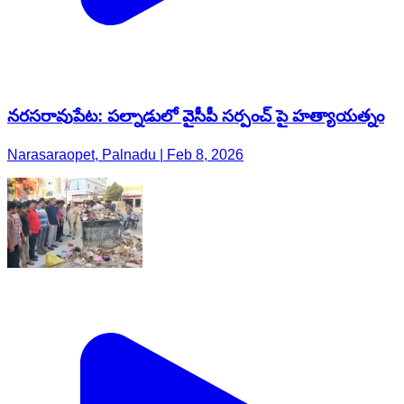
నరసరావుపేట: పల్నాడులో వైసీపీ సర్పంచ్ పై హత్యాయత్నం
Narasaraopet, Palnadu | Feb 8, 2026