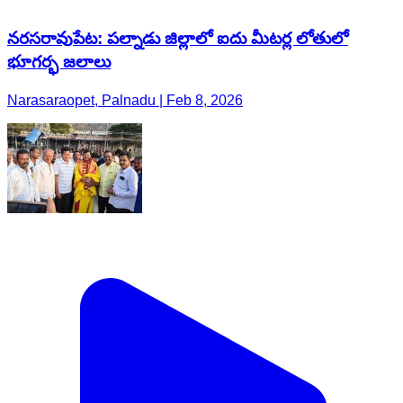
నరసరావుపేట: పల్నాడు జిల్లాలో ఐదు మీటర్ల లోతులో
భూగర్భ జలాలు
Narasaraopet, Palnadu | Feb 8, 2026