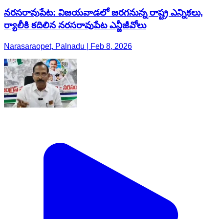
నరసరావుపేట: విజయవాడలో జరగనున్న రాష్ట్ర ఎన్నికలు,
ర్యాలీకి కదిలిన నరసరావుపేట ఎన్జీజీవోలు
Narasaraopet, Palnadu | Feb 8, 2026