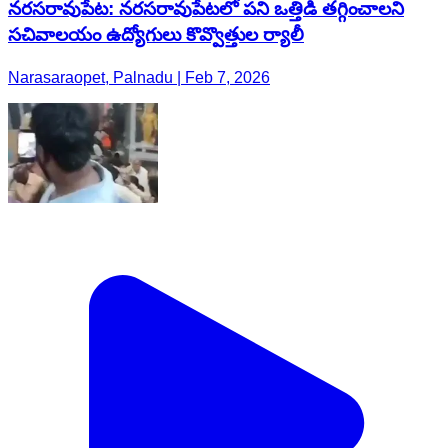
నరసరావుపేట: నరసరావుపేటలో పని ఒత్తిడి తగ్గించాలని
సచివాలయం ఉద్యోగులు కొవ్వొత్తుల ర్యాలీ
Narasaraopet, Palnadu | Feb 7, 2026