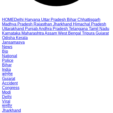
HOME
Delhi
Haryana
Uttar Pradesh
Bihar
Chhattisgarh
Madhya Pradesh
Rajasthan
Jharkhand
Himachal Pradesh
Uttarakhand
Punjab
Andhra Pradesh
Telangana
Tamil Nadu
Karnataka
Maharashtra
Assam
West Bengal
Tripura
Gujarat
Odisha
Kerala
Jansamasya
News
Bjp
National
Police
Bihar
India
कांग्रेस
Gujarat
Accident
Congress
Modi
Delhi
Viral
मारपीट
Jharkhand