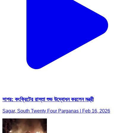
সাগর: কংক্রিটের রাস্তা শুভ উদ্বোধন করলেন মন্ত্রী
Sagar, South Twenty Four Parganas | Feb 16, 2026