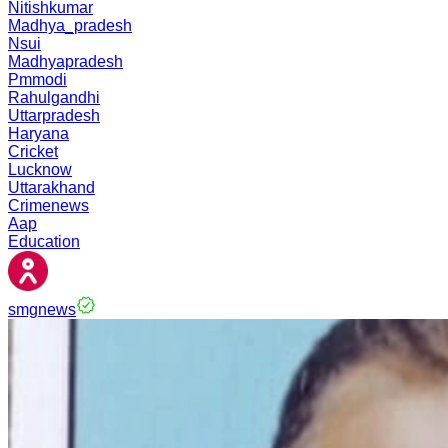
Nitishkumar
Madhya_pradesh
Nsui
Madhyapradesh
Pmmodi
Rahulgandhi
Uttarpradesh
Haryana
Cricket
Lucknow
Uttarakhand
Crimenews
Aap
Education
smgnews