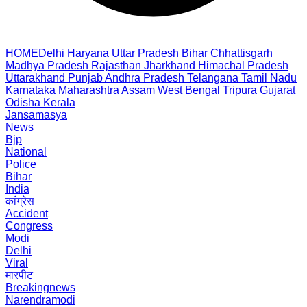
HOME
Delhi
Haryana
Uttar Pradesh
Bihar
Chhattisgarh
Madhya Pradesh
Rajasthan
Jharkhand
Himachal Pradesh
Uttarakhand
Punjab
Andhra Pradesh
Telangana
Tamil Nadu
Karnataka
Maharashtra
Assam
West Bengal
Tripura
Gujarat
Odisha
Kerala
Jansamasya
News
Bjp
National
Police
Bihar
India
कांग्रेस
Accident
Congress
Modi
Delhi
Viral
मारपीट
Breakingnews
Narendramodi