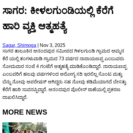
ಸಾಗರ: ಕೀಳಲಗುಂಡಿಯಲ್ಲಿ ಕೆರೆಗೆ
ಹಾರಿ ವ್ಯಕ್ತಿ ಆತ್ಮಹತ್ಯೆ
Sagar, Shimoga
|
Nov 3, 2025
ಸಾಗರ ತಾಲೂಕಿನ ಆನಂದಪುರ ಸಮೀಪದ ಗಿಳಲಗುಂಡಿ ಗ್ರಾಮದ ಅಮ್ಮನ
ಕೆರೆ ಯಲ್ಲಿ ತಂಗಳುವಾಡಿ ಗ್ರಾಮದ 73 ವರ್ಷದ ನಾರಾಯಣಪ್ಪ ಎಂಬುವರು
ಸೋಮವಾರ ಸಂಜೆ 4 ಗಂಟೆಗೆ ಆತ್ಮಹತ್ಯೆ ಮಾಡಿಕೊಂಡಿದ್ದಾರೆ. ನಾರಾಯಣಪ್ಪ
ಎಂಬವರಿಗೆ ಹಲವು ವರ್ಷಗಳಿಂದ ಆರೋಗ್ಯ ಸರಿ ಇರಲಿಲ್ಲ ಸೊಂಟ ಮತ್ತು
ಬೆನ್ನು ನೋವು ಆಪರೇಷನ್ ಆಗಿದ್ದರು ಸಹ ನೋವು ಕಡಿಮೆಯಾಗದೆ ಬೇಸತ್ತು
ಕೆರೆಗೆ ಹಾರಿ ಸಾವನಪ್ಪಿದ್ದಾರೆ. ಆನಂದಪುರ ಪೊಲೀಸ್ ಠಾಣೆಯಲ್ಲಿ ಪ್ರಕರಣ
ದಾಖಲಿಸಿದ್ದಾರೆ.
MORE NEWS