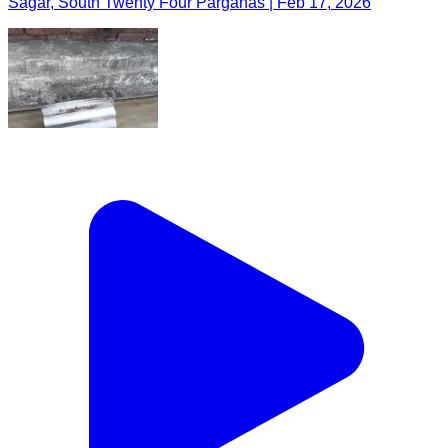
Sagar, South Twenty Four Parganas | Feb 17, 2026