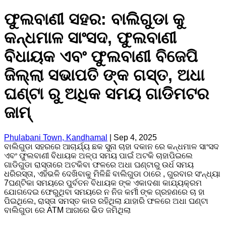
ଫୁଲବାଣୀ ସହର: ବାଲିଗୁଡା କୁ
କନ୍ଧମାଳ ସାଂସଦ, ଫୁଲବାଣୀ
ବିଧାୟକ ଏବଂ ଫୁଲବାଣୀ ବିଜେପି
ଜିଲ୍ଲା ସଭାପତି ଙ୍କ ଗସ୍ତ, ଅଧା
ଘଣ୍ଟା ରୁ ଅଧିକ ସମୟ ଗାଡିମଟର
ଜାମ୍
Phulabani Town, Kandhamal
|
Sep 4, 2025
ବାଲିଗୁଡା ସହରରେ ଆଚାର୍ଯ୍ୟ ଛକ ସୁନା ଚାହା ଦକାନ ରେ କନ୍ଧମାଳ ସାଂସଦ
ଏବଂ ଫୁଲବାଣୀ ବିଧାୟକ ଅଳ୍ପ ସମୟ ପାଇଁ ଅଟକି ଚାହାପିଇଲେ
ଗାଡିଗୁଡା ରାସ୍ତାରେ ଅଟକିବା ଫଳରେ ଅଧା ଘଣ୍ଟାରୁ ଉର୍ଧ ସମୟ
ଧରିରସ୍ତା, ଏହିଭଳି ଦେଖିବାକୁ ମିଳିଛି ବାଲିଗୁଡା ଠାରେ , ଗୁରବାର ସଂନ୍ଧ୍ୟା
7ଘଣ୍ଟିକା ସମୟରେ ପୁର୍ବତନ ବିଧାୟକ ଙ୍କ ଏକାଦଶା କାଯ୍ୟକ୍ରମ
ଯୋଗଦେଇ ଫେରୁଥିବା ସମୟରେ ନ ନିଜ କର୍ମୀ ଙ୍କ ଗ୍ରହଣରେ ଚା ହା
ପିଇଥିଲେ, ରାସ୍ତା ସମସ୍ତ କାର ରହିଥିଲା ଯାହାରି ଫଳରେ ଅଧା ଘଣ୍ଟା
ବାଲିଗୁଡା ରେ ATM ଆଗରେ ଭିଡ ଜମିଥିଲା