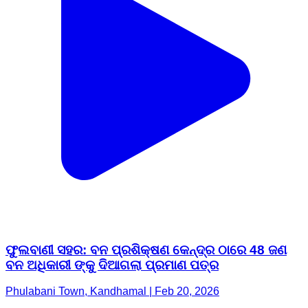
ଫୁଲବାଣୀ ସହର: ବନ ପ୍ରଶିକ୍ଷଣ କେନ୍ଦ୍ର ଠାରେ 48 ଜଣ
ବନ ଅଧିକାରୀ ଙ୍କୁ ଦିଆଗଲା ପ୍ରମାଣ ପତ୍ର
Phulabani Town, Kandhamal | Feb 20, 2026