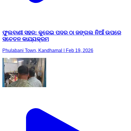
ଫୁଲବାଣୀ ସହର: କୁରେଇ ପଦର ଠା ଜଙ୍ଗଲ ନିଆଁ ଉପରେ
ସଚେତନ କାଯ୍ୟକ୍ରମ
Phulabani Town, Kandhamal | Feb 19, 2026