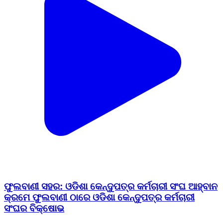
ଫୁଲବାଣୀ ସହର: ଓଡିଶା କେନ୍ଦୁପତ୍ର କର୍ମଚାରୀ ସଂଘ ଆହ୍ବାନ
କ୍ରମେ ଫୁଲବାଣୀ ଠାରେ ଓଡିଶା କେନ୍ଦୁପତ୍ର କର୍ମଚାରୀ
ସଂଘର ବିକ୍ଷୋଭ