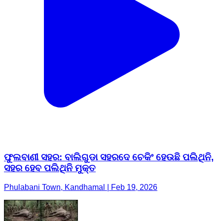
ଫୁଲବାଣୀ ସହର: ବାଲିଗୁଡା ସହରଦେ ଚେକିଂ ହେଉଛି ପଲିଥିନି,
ସହର ହେବ ପଲିଥିନି ମୁକ୍ତ
Phulabani Town, Kandhamal | Feb 19, 2026