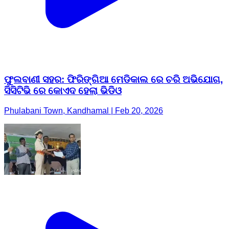
ଫୁଲବାଣୀ ସହର: ଫିରିଙ୍ଗିଆ ମେଡିକାଲ ରେ ଚରି ଅଭିଯୋଗ,
ସିସିଟିଭି ରେ କୋଏଦ ହେଲା ଭିଡିଓ
Phulabani Town, Kandhamal | Feb 20, 2026