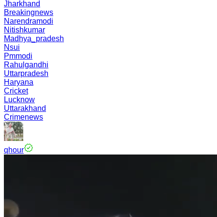
Jharkhand
Breakingnews
Narendramodi
Nitishkumar
Madhya_pradesh
Nsui
Pmmodi
Rahulgandhi
Uttarpradesh
Haryana
Cricket
Lucknow
Uttarakhand
Crimenews
qhour