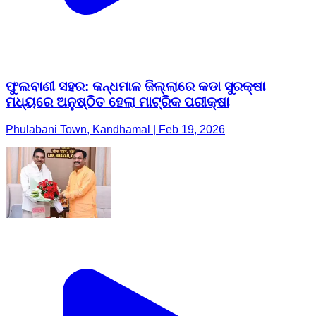
ଫୁଲବାଣୀ ସହର: କନ୍ଧମାଳ ଜିଲ୍ଲାରେ କଡା ସୁରକ୍ଷା
ମଧ୍ୟରେ ଅନୁଷ୍ଠିତ ହେଲା ମାଟ୍ରିକ ପରୀକ୍ଷା
Phulabani Town, Kandhamal | Feb 19, 2026