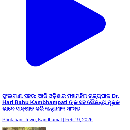
ଫୁଲବାଣୀ ସହର: ଆଜି ଓଡ଼ିଶାର ମହାମହିମ ରାଜ୍ୟପାଳ Dr.
Hari Babu Kambhampati ଙ୍କ ସହ ସୌଜନ୍ୟ ମୂଳକ
ଭାବେ ସାକ୍ଷାତ କରି କନ୍ଧମାଳ ସାଂସଡ
Phulabani Town, Kandhamal | Feb 19, 2026