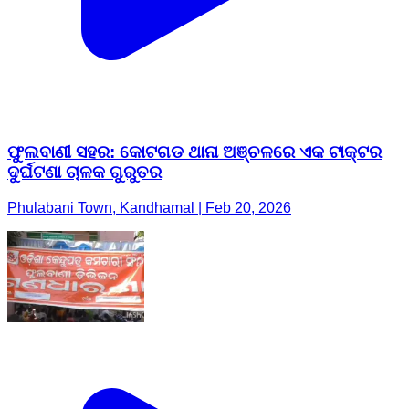
ଫୁଲବାଣୀ ସହର: କୋଟଗଡ ଥାନା ଅଞ୍ଚଳରେ ଏକ ଟାକ୍ଟର
ଦୁର୍ଘଟଣା ଚାଳକ ଗୁରୁତର
Phulabani Town, Kandhamal | Feb 20, 2026