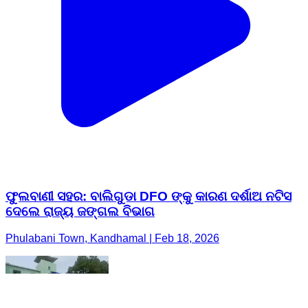
ଫୁଲବାଣୀ ସହର: ବାଲିଗୁଡା DFO ଙ୍କୁ କାରଣ ଦର୍ଶାଅ ନଟିସ
ଦେଲେ ରାଜ୍ୟ ଜଙ୍ଗଲ ବିଭାଗ
Phulabani Town, Kandhamal | Feb 18, 2026