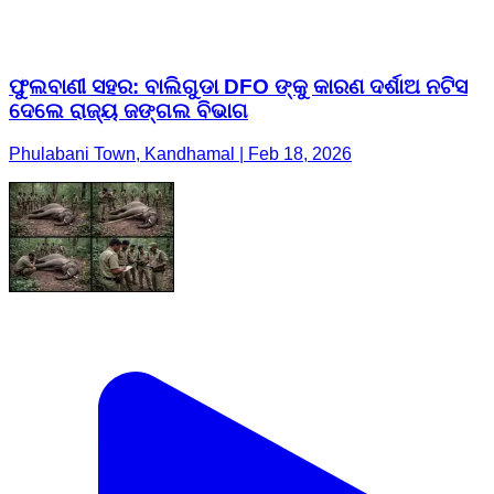
ଫୁଲବାଣୀ ସହର: ବାଲିଗୁଡା DFO ଙ୍କୁ କାରଣ ଦର୍ଶାଅ ନଟିସ
ଦେଲେ ରାଜ୍ୟ ଜଙ୍ଗଲ ବିଭାଗ
Phulabani Town, Kandhamal | Feb 18, 2026