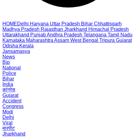
HOME
Delhi
Haryana
Uttar Pradesh
Bihar
Chhattisgarh
Madhya Pradesh
Rajasthan
Jharkhand
Himachal Pradesh
Uttarakhand
Punjab
Andhra Pradesh
Telangana
Tamil Nadu
Karnataka
Maharashtra
Assam
West Bengal
Tripura
Gujarat
Odisha
Kerala
Jansamasya
News
Bjp
National
Police
Bihar
India
कांग्रेस
Gujarat
Accident
Congress
Modi
Delhi
Viral
मारपीट
Jharkhand