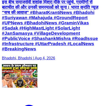
इस बीच समाजसेवी शशांक मिश्रा मौके पर पहुंचे, ग्रामीणों से
बातचीत की और उनकी समस्याओं को सुना। भारत क्रांति न्यूज़
"सच की आवाज़" #BharatKrantiNews #Bhadohi
#Suriyawan #Mahajuda #GroundReport
#UPNews #BhadohiNews #GraminVikas
#Sadak #HighMastLight #SolarLight
#JanSamasya #VillageDevelopment
#PublicVoice #ShashankMishra #RoadIssue
#Infrastructure #UttarPradesh #LocalNews
#BreakingNews
Bhadohi, Bhadohi | Aug 4, 2026