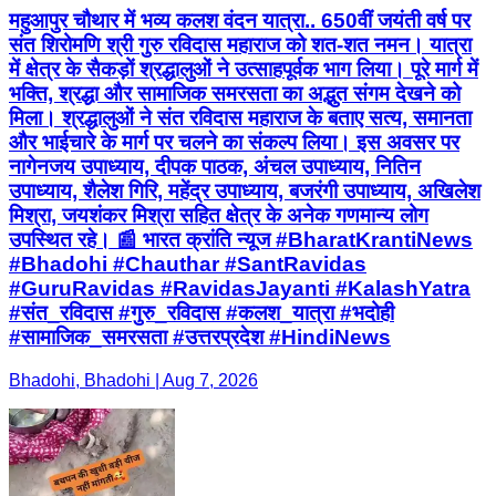
महुआपुर चौथार में भव्य कलश वंदन यात्रा.. 650वीं जयंती वर्ष पर
संत शिरोमणि श्री गुरु रविदास महाराज को शत-शत नमन। यात्रा
में क्षेत्र के सैकड़ों श्रद्धालुओं ने उत्साहपूर्वक भाग लिया। पूरे मार्ग में
भक्ति, श्रद्धा और सामाजिक समरसता का अद्भुत संगम देखने को
मिला। श्रद्धालुओं ने संत रविदास महाराज के बताए सत्य, समानता
और भाईचारे के मार्ग पर चलने का संकल्प लिया। इस अवसर पर
नागेनजय उपाध्याय, दीपक पाठक, अंचल उपाध्याय, नितिन
उपाध्याय, शैलेश गिरि, महेंद्र उपाध्याय, बजरंगी उपाध्याय, अखिलेश
मिश्रा, जयशंकर मिश्रा सहित क्षेत्र के अनेक गणमान्य लोग
उपस्थित रहे। 📰 भारत क्रांति न्यूज #BharatKrantiNews
#Bhadohi #Chauthar #SantRavidas
#GuruRavidas #RavidasJayanti #KalashYatra
#संत_रविदास #गुरु_रविदास #कलश_यात्रा #भदोही
#सामाजिक_समरसता #उत्तरप्रदेश #HindiNews
Bhadohi, Bhadohi | Aug 7, 2026