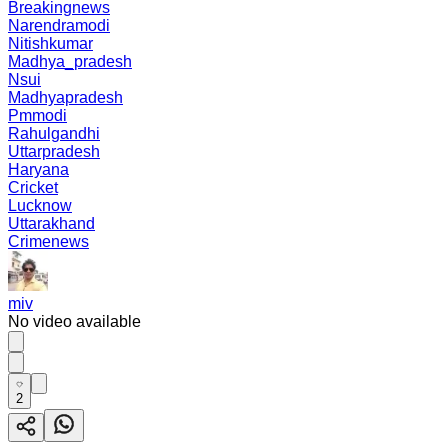
Breakingnews
Narendramodi
Nitishkumar
Madhya_pradesh
Nsui
Madhyapradesh
Pmmodi
Rahulgandhi
Uttarpradesh
Haryana
Cricket
Lucknow
Uttarakhand
Crimenews
miv
No video available
2