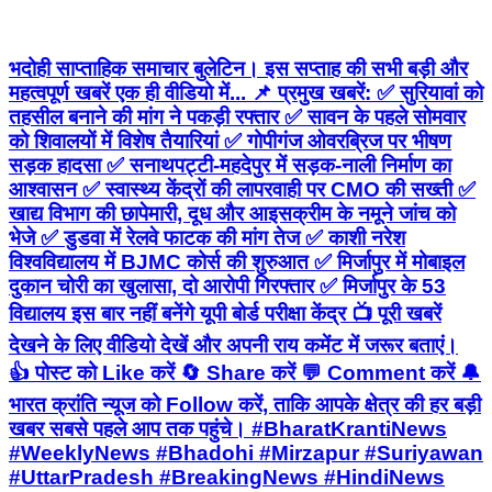
को शिवालयों में विशेष तैयारियां ✅ गोपीगंज ओवरब्रिज पर भीषण
सड़क हादसा ✅ सनाथपट्टी-महदेपुर में सड़क-नाली निर्माण का
आश्वासन ✅ स्वास्थ्य केंद्रों की लापरवाही पर CMO की सख्ती ✅
खाद्य विभाग की छापेमारी, दूध और आइसक्रीम के नमूने जांच को
भेजे ✅ डुडवा में रेलवे फाटक की मांग तेज ✅ काशी नरेश
विश्वविद्यालय में BJMC कोर्स की शुरुआत ✅ मिर्जापुर में मोबाइल
दुकान चोरी का खुलासा, दो आरोपी गिरफ्तार ✅ मिर्जापुर के 53
विद्यालय इस बार नहीं बनेंगे यूपी बोर्ड परीक्षा केंद्र 📺 पूरी खबरें
देखने के लिए वीडियो देखें और अपनी राय कमेंट में जरूर बताएं।
👍 पोस्ट को Like करें 🔄 Share करें 💬 Comment करें 🔔
भारत क्रांति न्यूज को Follow करें, ताकि आपके क्षेत्र की हर बड़ी
खबर सबसे पहले आप तक पहुंचे। #BharatKrantiNews
#WeeklyNews #Bhadohi #Mirzapur #Suriyawan
#UttarPradesh #BreakingNews #HindiNews
#LocalNews #Sawan #CMO #Railway
#Education #CrimeNews #FoodSafety
Bhadohi, Bhadohi | Aug 2, 2026