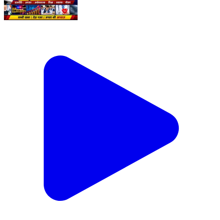
भदोही साप्ताहिक समाचार बुलेटिन। इस सप्ताह की सभी बड़ी और
महत्वपूर्ण खबरें एक ही वीडियो में... 📌 प्रमुख खबरें: ✅ सुरियावां को
तहसील बनाने की मांग ने पकड़ी रफ्तार ✅ सावन के पहले सोमवार