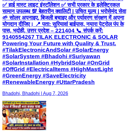
✅ हाई मास्ट लाइट इंस्टॉलेशन ✅ सभी प्रकार के इलेक्ट्रिकल
सामान उपलब्ध 💯 बेहतरीन क्वालिटी | उचित मूल्य | भरोसेमंद सेवा
🌱 सोलर अपनाइए, बिजली बचाइए और पर्यावरण संरक्षण में अपना
योगदान दीजिए। 📍 पता: सुरियावां बाईपास, नयारा पेट्रोल पंप के
पास, भदोही, उत्तर प्रदेश – 221404 📞 संपर्क करें:
9140554267 TILAK ELECTRONIC & SOLAR
Powering Your Future with Quality & Trust.
#TilakElectronicAndSolar #SolarEnergy
#SolarSystem #Bhadohi #Suriyawan
#SolarInstallation #HybridSolar #OnGrid
#OffGrid #ElectricalItems #HighMastLight
#GreenEnergy #SaveElectricity
#RenewableEnergy #UttarPradesh
Bhadohi, Bhadohi | Aug 7, 2026