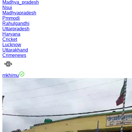
Madhya_pradesh
Nsui
Madhyapradesh
Pmmodi
Rahulgandhi
Uttarpradesh
Haryana
Cricket
Lucknow
Uttarakhand
Crimenews
mkhimu