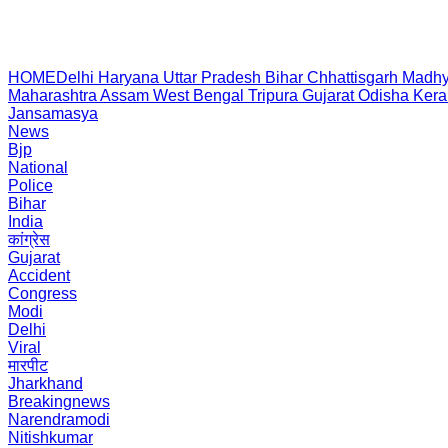
HOME
Delhi
Haryana
Uttar Pradesh
Bihar
Chhattisgarh
Madhy
Maharashtra
Assam
West Bengal
Tripura
Gujarat
Odisha
Kera
Jansamasya
News
Bjp
National
Police
Bihar
India
कांग्रेस
Gujarat
Accident
Congress
Modi
Delhi
Viral
मारपीट
Jharkhand
Breakingnews
Narendramodi
Nitishkumar