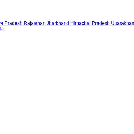
a Pradesh
Rajasthan
Jharkhand
Himachal Pradesh
Uttarakha
la