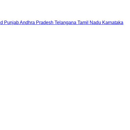
nd
Punjab
Andhra Pradesh
Telangana
Tamil Nadu
Karnataka