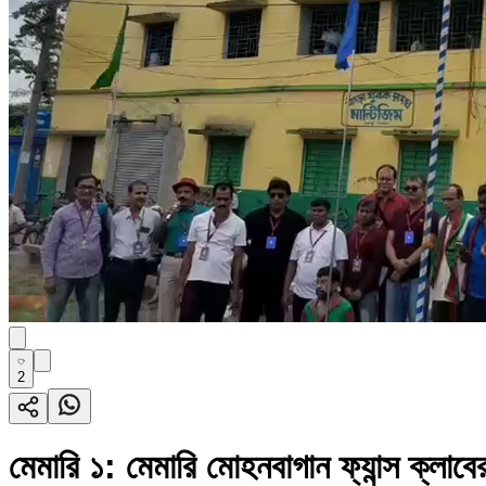
2
মেমারি ১: মেমারি মোহনবাগান ফ্যান্স ক্লাব