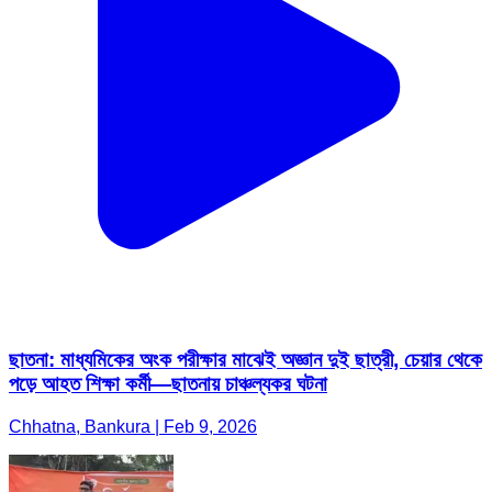
ছাতনা: মাধ্যমিকের অংক পরীক্ষার মাঝেই অজ্ঞান দুই ছাত্রী, চেয়ার থেকে
পড়ে আহত শিক্ষা কর্মী—ছাতনায় চাঞ্চল্যকর ঘটনা
Chhatna, Bankura | Feb 9, 2026