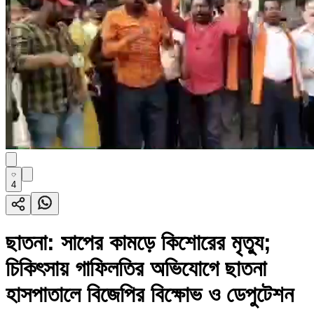
4
ছাতনা: সাপের কামড়ে কিশোরের মৃত্যু;
চিকিৎসায় গাফিলতির অভিযোগে ছাতনা
হাসপাতালে বিজেপির বিক্ষোভ ও ডেপুটেশন