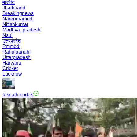
मारपीट
Jharkhand
Breakingnews
Narendramodi
Nitishkumar
Madhya_pradesh
Nsui
उत्तरप्रदेश
Pmmodi
Rahulgandhi
Uttarpradesh
Haryana
Cricket
Lucknow
loknathmodak