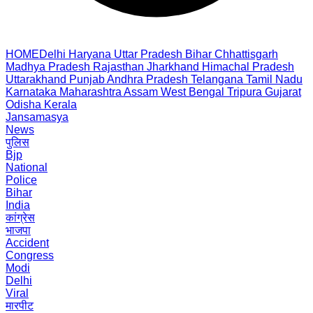
HOME
Delhi
Haryana
Uttar Pradesh
Bihar
Chhattisgarh
Madhya Pradesh
Rajasthan
Jharkhand
Himachal Pradesh
Uttarakhand
Punjab
Andhra Pradesh
Telangana
Tamil Nadu
Karnataka
Maharashtra
Assam
West Bengal
Tripura
Gujarat
Odisha
Kerala
Jansamasya
News
पुलिस
Bjp
National
Police
Bihar
India
कांग्रेस
भाजपा
Accident
Congress
Modi
Delhi
Viral
मारपीट