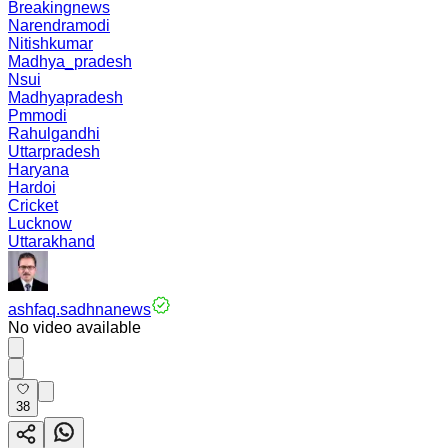
Breakingnews
Narendramodi
Nitishkumar
Madhya_pradesh
Nsui
Madhyapradesh
Pmmodi
Rahulgandhi
Uttarpradesh
Haryana
Hardoi
Cricket
Lucknow
Uttarakhand
ashfaq.sadhnanews
No video available
38