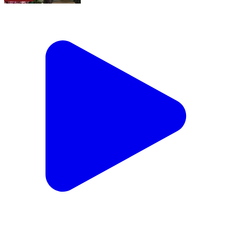
होटल अटारी || 📍 श्रुत धाम मंदिर के सामने ग्राम हिरणछिपा बीना
|| 📞 7771030122,7803942543
Bina, Sagar | Jul 23, 2026