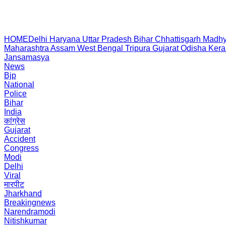
HOME
Delhi
Haryana
Uttar Pradesh
Bihar
Chhattisgarh
Madhy
Maharashtra
Assam
West Bengal
Tripura
Gujarat
Odisha
Kera
Jansamasya
News
Bjp
National
Police
Bihar
India
कांग्रेस
Gujarat
Accident
Congress
Modi
Delhi
Viral
मारपीट
Jharkhand
Breakingnews
Narendramodi
Nitishkumar