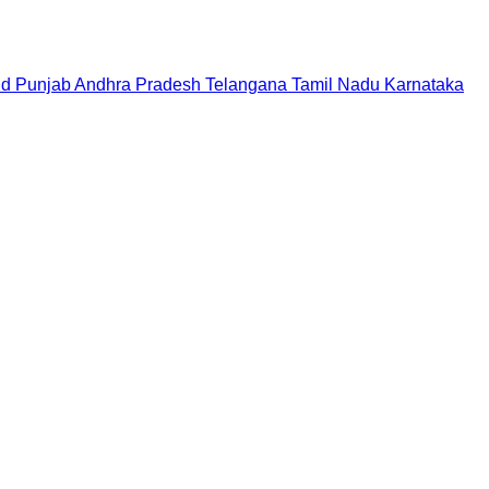
nd
Punjab
Andhra Pradesh
Telangana
Tamil Nadu
Karnataka