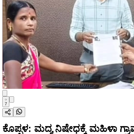
7
ಕೊಪ್ಪಳ: ಮದ್ಯ ನಿಷೇಧಕ್ಕೆ ಮಹಿಳಾ ಗ್