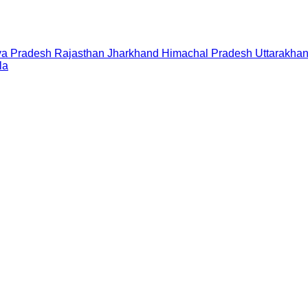
a Pradesh
Rajasthan
Jharkhand
Himachal Pradesh
Uttarakha
la