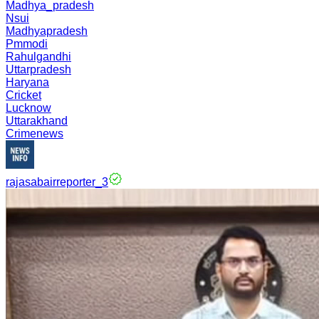
Madhya_pradesh
Nsui
Madhyapradesh
Pmmodi
Rahulgandhi
Uttarpradesh
Haryana
Cricket
Lucknow
Uttarakhand
Crimenews
rajasabairreporter_3