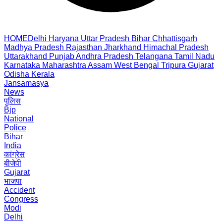
HOME
Delhi
Haryana
Uttar Pradesh
Bihar
Chhattisgarh
Madhya Pradesh
Rajasthan
Jharkhand
Himachal Pradesh
Uttarakhand
Punjab
Andhra Pradesh
Telangana
Tamil Nadu
Karnataka
Maharashtra
Assam
West Bengal
Tripura
Gujarat
Odisha
Kerala
Jansamasya
News
पुलिस
Bjp
National
Police
Bihar
India
कांग्रेस
बीजेपी
Gujarat
भाजपा
Accident
Congress
Modi
Delhi