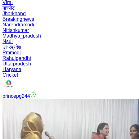
Viral
मारपीट
Jharkhand
Breakingnews
Narendramodi
Nitishkumar
Madhya_pradesh
Nsui
उत्तरप्रदेश
Pmmodi
Rahulgandhi
Uttarpradesh
Haryana
Cricket
princepg244