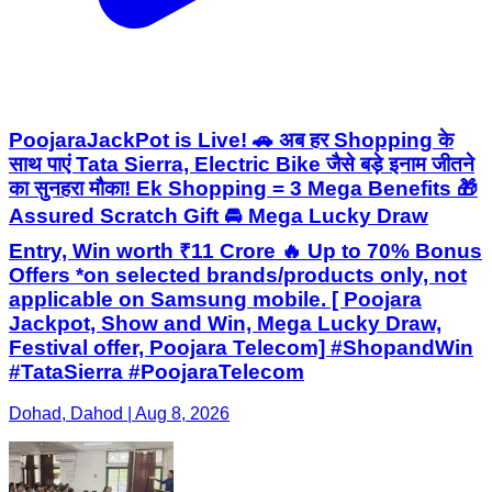
PoojaraJackPot is Live! 🚗 अब हर Shopping के
साथ पाएं Tata Sierra, Electric Bike जैसे बड़े इनाम जीतने
का सुनहरा मौका! Ek Shopping = 3 Mega Benefits 🎁
Assured Scratch Gift 🚘 Mega Lucky Draw
Entry, Win worth ₹11 Crore 🔥 Up to 70% Bonus
Offers *on selected brands/products only, not
applicable on Samsung mobile. [ Poojara
Jackpot, Show and Win, Mega Lucky Draw,
Festival offer, Poojara Telecom] #ShopandWin
#TataSierra #PoojaraTelecom
Dohad, Dahod | Aug 8, 2026