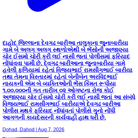
દાહોદ જિલ્લાના દેવગઢ બારીઆ તાલુકાના જુનાબારીયા
ગામે બે અલગ અલગ સ્થળોએથી બે ભેંસોની અજાણ્યા
ચોર ઈસમો ચોરી કરી લઈ નાસી જતાં પોલીસમાં ફરિયાદ
નોંધાંવવા પામી છે. દેવગઢ બારીઆના જુનાબારીયા ગામે
હવેલી ફળિયામાં રહેતાં વિજયભાઈ રામસીંગભાઈ બારીયા
તથા તેમના વિસ્તારમાં રહેતાં બેનીબેન અરવિંદભાઈ
નાયકની એમ બે વ્યક્તિઓની ભેંસ કિંમત રૂપીયા
૧,૦૦,૦૦૦ની ગત તારીખ ૦૨ ઓગષ્ટના રોજ કોઈ
અજાણ્યા ચોર ઈસમો ચોરી કરી લઈ નાસી જતાં આ સંબંધે
વિજયભાઈ રામસીંગભાઈ બારીયાએ દેવગઢ બારીઆ
પોલીસ મથકે ફરિયાદ નોંધાંવતાં પોલીસે ગુનો નોંધી
આગળની કાયદેસરની કાર્યવાહી હાથ ધરી છે.
Dohad, Dahod | Aug 7, 2026