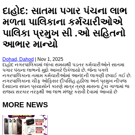
દાહોદ: સાતમા પગાર પંચના લાભ
મળતા પાલિકાના કર્મચારીઓએ
પાલિકા પ્રમુખ સી .ઓ સહિતનો
આભાર માન્યો
Dohad, Dahod
|
Nov 1, 2025
દાહોદ નગરપાલિકામાં લાંબા સમયથી પડતર કર્મચારીઓને સાતમા
પગાર પંચના લાભનો મુદ્દો આખરે ઉકેલાયો છે. જેના પગલે
નગરપાલિકાના તમામ કર્મચારીઓમાં આનંદની લાગણી છવાઈ ગઈ છે.
નગરપાલિકાના ચીફ ઓફિસર દીપસિંહ હઠીલા અને પ્રમુખ નીપજ
દેસાઇના સઘન પ્રયાસોને કારણે માત્ર ત્રણ માસના ટૂંકા ગાળામાં જ
રાજ્ય સરકાર તરફથી આ લાભ મંજૂર કરાવી દેવામાં આવ્યો છે
MORE NEWS