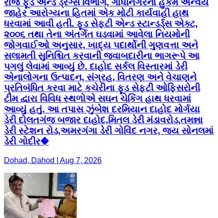
રોજ ફૂડ એન્ડ ડ્રગ્સ વિભાગ, ગાંધીનગરના હુકમ અન્વયે
જાહેર આરોગ્યના હિતમાં એક મોટી કાર્યવાહી હાથ
ધરવામાં આવી હતી. ફૂડ સેફ્ટી એન્ડ સ્ટાન્ડર્ડ્સ એક્ટ,
૨૦૦૬ તથા તેના અંતર્ગત ઘડવામાં આવેલા નિયમોની
જોગવાઈઓ અનુસાર, ખાદ્ય પદાર્થોની ગુણવત્તા અને
સલામતી સુનિશ્ચિત કરવાની જવાબદારીના ભાગરૂપે આ
પગલું લેવામાં આવ્યું છે. દાહોદ સર્કલ વિસ્તારમાં ડેરી
એનાલોગના ઉત્પાદન, સંગ્રહ, વિતરણ અને વેચાણને
પ્રતિબંધિત કરવા માટે કચેરીના ફૂડ સેફ્ટી ઓફિસરોની
ટીમ દ્વારા વિવિધ સ્થળોએ સઘન ચેકિંગ હાથ ધરવામાં
આવ્યું હતું. આ તપાસ ઝુંબેશ દરમિયાન દાહોદ મોર્ગયા
ડેરી દોલતગંજ બજાર દાહોદ,મિતલ ડેરી મંડાવરોડ,તમન્ના
ડેરી સ્ટેશન રોડ,અમરગંગા ડેરી ગોવિંદ નગર, જય સોનલમાં
ડેરી ગોદીર�
Dohad, Dahod | Aug 7, 2026