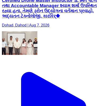
Certified Drone Master Instructor ડૉ. મિત પટેલ
તથા Accountable Manager શ્યામ શર્મા ઉપસ્થિત
રહ્યા હતા. તેમણે ડ્રોન ઉદ્યોગના વર્તમાન પ્રવાહો,
અદ્યતન ટેક્નોલોજી, કારકિર્�
Dohad, Dahod | Aug 7, 2026