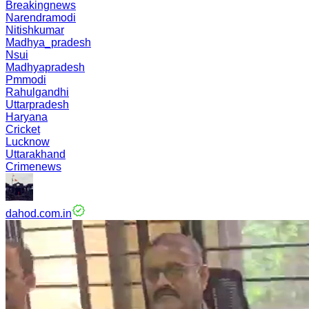
Breakingnews
Narendramodi
Nitishkumar
Madhya_pradesh
Nsui
Madhyapradesh
Pmmodi
Rahulgandhi
Uttarpradesh
Haryana
Cricket
Lucknow
Uttarakhand
Crimenews
dahod.com.in