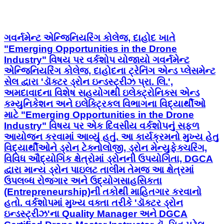
ગવર્નમેન્ટ એન્જિનિયરિંગ કોલેજ, દાહોદ ખાતે
"Emerging Opportunities in the Drone
Industry" વિષય પર વર્કશોપ યોજાયો ગવર્નમેન્ટ
એન્જિનિયરિંગ કોલેજ, દાહોદના ટ્રેનિંગ એન્ડ પ્લેસમેન્ટ
સેલ દ્વારા 'ડૉક્ટર ડ્રોન ઇન્ડસ્ટ્રીઝ પ્રા. લિ.',
અમદાવાદના વિશેષ સહયોગથી ઇલેક્ટ્રોનિક્સ એન્ડ
કમ્યુનિકેશન અને ઇલેક્ટ્રિકલ વિભાગના વિદ્યાર્થીઓ
માટે "Emerging Opportunities in the Drone
Industry" વિષય પર એક દિવસીય વર્કશોપનું સફળ
આયોજન કરવામાં આવ્યું હતું. આ કાર્યક્રમનો મુખ્ય હેતુ
વિદ્યાર્થીઓને ડ્રોન ટેક્નોલોજી, ડ્રોન મેન્યુફેક્ચરિંગ,
વિવિધ ઔદ્યોગિક ક્ષેત્રોમાં ડ્રોનની ઉપયોગિતા, DGCA
દ્વારા માન્ય ડ્રોન પાઇલટ તાલીમ તેમજ આ ક્ષેત્રમાં
ઉપલબ્ધ રોજગાર અને ઉદ્યોગસાહસિકતા
(Entrepreneurship)ની તકોથી માહિતગાર કરવાનો
હતો. વર્કશોપમાં મુખ્ય વક્તા તરીકે 'ડૉક્ટર ડ્રોન
ઇન્ડસ્ટ્રીઝ'ના Quality Manager અને DGCA