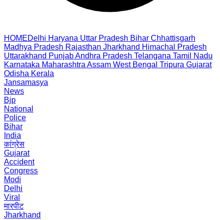
HOME
Delhi
Haryana
Uttar Pradesh
Bihar
Chhattisgarh
Madhya Pradesh
Rajasthan
Jharkhand
Himachal Pradesh
Uttarakhand
Punjab
Andhra Pradesh
Telangana
Tamil Nadu
Karnataka
Maharashtra
Assam
West Bengal
Tripura
Gujarat
Odisha
Kerala
Jansamasya
News
Bjp
National
Police
Bihar
India
कांग्रेस
Gujarat
Accident
Congress
Modi
Delhi
Viral
मारपीट
Jharkhand