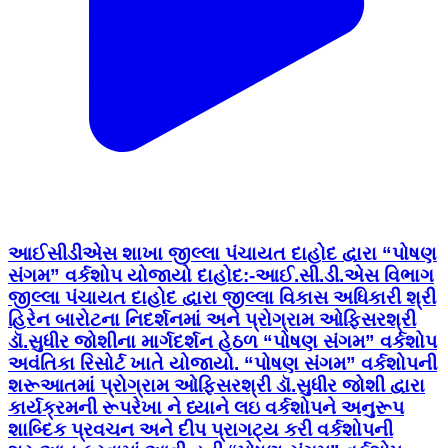
આઈસીડીએસ શાખા જીલ્લા પંચાયત દાહોદ દ્વારા “પોષણ
સંગમ” વર્કશોપ યોજાયો દાહોદ:-આઈ.સી.ડી.એસ વિભાગ
જીલ્લા પંચાયત દાહોદ દ્વારા જીલ્લા વિકાસ અધિકારી શ્રી
હિરેન બારોટના નિદર્શનમાં અને પ્રોગ્રામ ઓફિસરશ્રી
ડૉ.સુધીર જોશીના માર્ગદર્શન હેઠળ “પોષણ સંગમ” વર્કશોપ
અવંતિકા રિસોર્ટ ખાતે યોજાયો. “પોષણ સંગમ” વર્કશોપની
શરૂઆતમાં પ્રોગ્રામ ઓફિસરશ્રી ડૉ.સુધીર જોશી દ્વારા
કાર્યક્રમની રૂપરેખા ને ધ્યાને લઇ વર્કશોપને અનુરૂપ
શાબ્દિક પ્રવચન અને દીપ પ્રાગટ્ય કરી વર્કશોપની