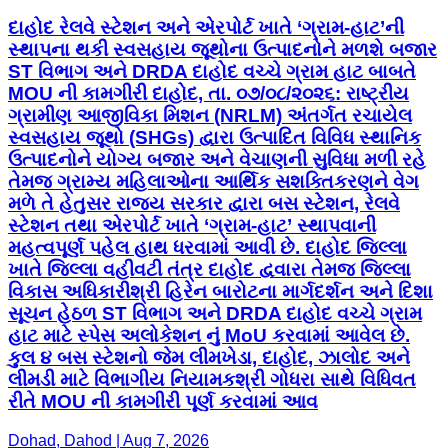
દાહોદ રેલવે સ્ટેશન અને એરપોર્ટ ખાતે ‘ગ્રામ-હાટ’ની
સ્થાપના થકી સ્વસહાય જૂથોના ઉત્પાદનોને મળશે બજાર
ST વિભાગ અને DRDA દાહોદ વચ્ચે ગ્રામ હાટ બાબતે
MOU ની કામગીરી દાહોદ, તા. ૦૭/૦૮/૨૦૨૬: રાષ્ટ્રીય
ગ્રામીણ આજીવિકા મિશન (NRLM) અંતર્ગત રચાયેલ
સ્વસહાય જૂથો (SHGs) દ્વારા ઉત્પાદિત વિવિધ સ્થાનિક
ઉત્પાદનોને યોગ્ય બજાર અને વેચાણની સુવિધા મળી રહે
તેમજ ગ્રામ્ય મહિલાઓના આર્થિક સશક્તિકરણને વેગ
મળે તે હેતુસર રાજ્ય સરકાર દ્વારા બસ સ્ટેશન, રેલવે
સ્ટેશન તથા એરપોર્ટ ખાતે ‘ગ્રામ-હાટ’ સ્થાપવાની
મહત્વપૂર્ણ પહેલ હાથ ધરવામાં આવી છે. દાહોદ જિલ્લા
ખાતે જિલ્લા વહીવટી તંત્ર દાહોદ દ્વવારા તેમજ જિલ્લા
વિકાસ અધિકારીશ્રી હિરેન બારોટના માર્ગદર્શન અને દિશા
સૂચન હેઠળ ST વિભાગ અને DRDA દાહોદ વચ્ચે ગ્રામ
હાટ માટે સ્પેસ અલોકેશન નું MoU કરવામાં આવેલ છે.
કુલ ૪ બસ સ્ટેશનો જેમ લીમખેડા, દાહોદ, ઝાલોદ અને
લીમડી માટે વિભાગીય નિયામકશ્રી ગોધરા સાથે વિધિવત
રીતે MOU ની કામગીરી પૂર્ણ કરવામાં આવ
Dohad, Dahod | Aug 7, 2026