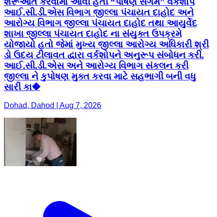
શરૂઆત કરવામાં આવી હતી “પોષણ સંગમ” વર્કશોપ
આઈ.સી.ડી.એસ વિભાગ જીલ્લા પંચાયત દાહોદ અને
આરોગ્ય વિભાગ જીલ્લા પંચાયત દાહોદ તથા આયુર્વેદ
શાખા જીલ્લા પંચાયત દાહોદ ના સંયુક્ત ઉપક્રમે
યોજાયો હતો જેમાં મુખ્ય જીલ્લા આરોગ્ય અધિકારી શ્રી
ડો ઉદય ટીલાવત દ્વારા વર્કશોપને અનુરૂપ સંબોધન કરી.
આઈ.સી.ડી.એસ અને આરોગ્ય વિભાગ સંકલન કરી
જીલ્લા ને કુપોષણ મુક્ત કરવા માટે સહભાગી બની વધુ
સારી કા�
Dohad, Dahod | Aug 7, 2026