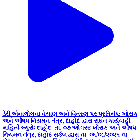
ડેરી એનાલોગના વેચાણ અને વિતરણ પર પ્રતિબંધ: ખોરાક
અને ઔષધ નિયમન તંત્ર, દાહોદ દ્વારા સઘન કાર્યવાહી
માહિતી બ્યુરોઃ દાહોદ, તા. ૦૭ ઓગસ્ટ ખોરાક અને ઔષધ
નિયમન તંત્ર, દાહોદ સર્કલ દ્વારા તા. ૦૬/૦૮/૨૦૨૬ ના