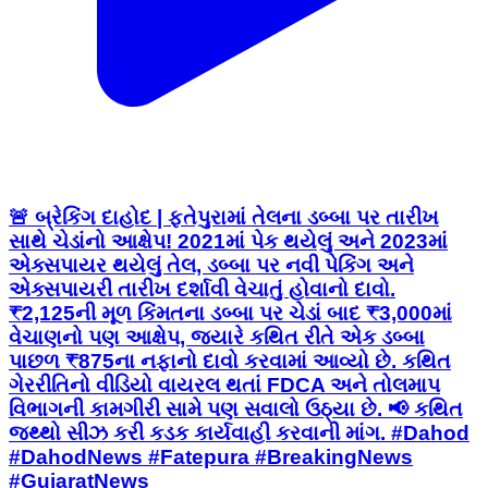
🚨 બ્રેકિંગ દાહોદ | ફતેપુરામાં તેલના ડબ્બા પર તારીખ
સાથે ચેડાંનો આક્ષેપ! 2021માં પેક થયેલું અને 2023માં
એક્સપાયર થયેલું તેલ, ડબ્બા પર નવી પેકિંગ અને
એક્સપાયરી તારીખ દર્શાવી વેચાતું હોવાનો દાવો.
₹2,125ની મૂળ કિંમતના ડબ્બા પર ચેડાં બાદ ₹3,000માં
વેચાણનો પણ આક્ષેપ, જ્યારે કથિત રીતે એક ડબ્બા
પાછળ ₹875ના નફાનો દાવો કરવામાં આવ્યો છે. કથિત
ગેરરીતિનો વીડિયો વાયરલ થતાં FDCA અને તોલમાપ
વિભાગની કામગીરી સામે પણ સવાલો ઉઠ્યા છે. 📢 કથિત
જથ્થો સીઝ કરી કડક કાર્યવાહી કરવાની માંગ. #Dahod
#DahodNews #Fatepura #BreakingNews
#GujaratNews