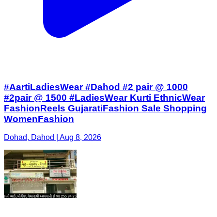
#AartiLadiesWear #Dahod #2 pair @ 1000
#2pair @ 1500 #LadiesWear Kurti EthnicWear
FashionReels GujaratiFashion Sale Shopping
WomenFashion
Dohad, Dahod | Aug 8, 2026