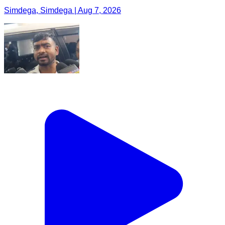
Simdega, Simdega | Aug 7, 2026