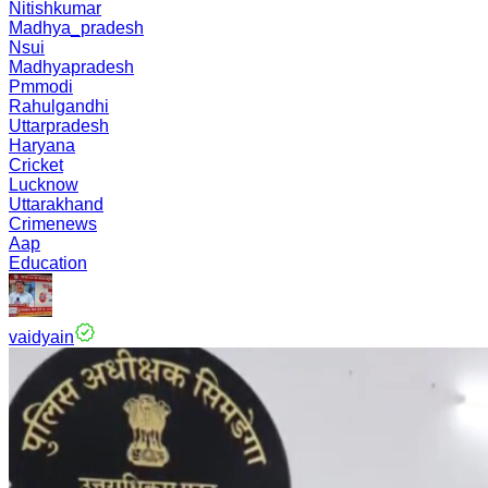
Nitishkumar
Madhya_pradesh
Nsui
Madhyapradesh
Pmmodi
Rahulgandhi
Uttarpradesh
Haryana
Cricket
Lucknow
Uttarakhand
Crimenews
Aap
Education
vaidyain