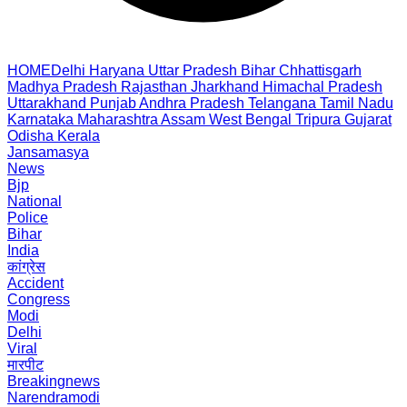
HOME
Delhi
Haryana
Uttar Pradesh
Bihar
Chhattisgarh
Madhya Pradesh
Rajasthan
Jharkhand
Himachal Pradesh
Uttarakhand
Punjab
Andhra Pradesh
Telangana
Tamil Nadu
Karnataka
Maharashtra
Assam
West Bengal
Tripura
Gujarat
Odisha
Kerala
Jansamasya
News
Bjp
National
Police
Bihar
India
कांग्रेस
Accident
Congress
Modi
Delhi
Viral
मारपीट
Breakingnews
Narendramodi