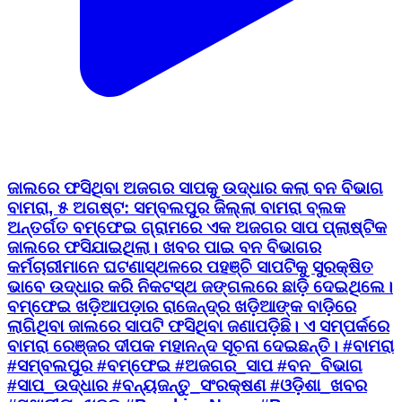
ଜାଲରେ ଫସିଥିବା ଅଜଗର ସାପକୁ ଉଦ୍ଧାର କଲା ବନ ବିଭାଗ
ବାମରା, ୫ ଅଗଷ୍ଟ: ସମ୍ବଲପୁର ଜିଲ୍ଲା ବାମରା ବ୍ଲକ
ଅନ୍ତର୍ଗତ ବମ୍ଫେଇ ଗ୍ରାମରେ ଏକ ଅଜଗର ସାପ ପ୍ଲାଷ୍ଟିକ
ଜାଲରେ ଫସିଯାଇଥିଲା। ଖବର ପାଇ ବନ ବିଭାଗର
କର୍ମଚାରୀମାନେ ଘଟଣାସ୍ଥଳରେ ପହଞ୍ଚି ସାପଟିକୁ ସୁରକ୍ଷିତ
ଭାବେ ଉଦ୍ଧାର କରି ନିକଟସ୍ଥ ଜଙ୍ଗଲରେ ଛାଡ଼ି ଦେଇଥିଲେ।
ବମ୍ଫେଇ ଖଡ଼ିଆପଡ଼ାର ରାଜେନ୍ଦ୍ର ଖଡ଼ିଆଙ୍କ ବାଡ଼ିରେ
ଲାଗିଥିବା ଜାଲରେ ସାପଟି ଫସିଥିବା ଜଣାପଡ଼ିଛି। ଏ ସମ୍ପର୍କରେ
ବାମରା ରେଞ୍ଜର ଦୀପକ ମହାନନ୍ଦ ସୂଚନା ଦେଇଛନ୍ତି। #ବାମରା
#ସମ୍ବଲପୁର #ବମ୍ଫେଇ #ଅଜଗର_ସାପ #ବନ_ବିଭାଗ
#ସାପ_ଉଦ୍ଧାର #ବନ୍ୟଜନ୍ତୁ_ସଂରକ୍ଷଣ #ଓଡ଼ିଶା_ଖବର