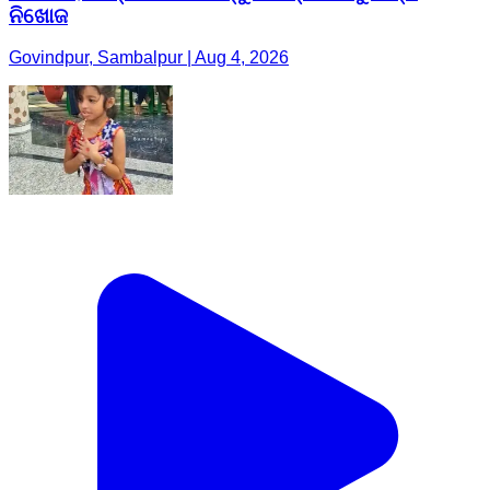
ନିଖୋଜ
Govindpur, Sambalpur | Aug 4, 2026