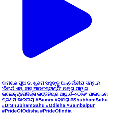
ବାମରାର ପୁଅ ଡ. ଶୁଭମ ସାହୁଙ୍କୁ ଆନ୍ତର୍ଜାତୀୟ ସମ୍ମାନ
'ରିଚାର୍ଡ ଏମ୍. ବାସ୍ ଆଉଟଷ୍ଟାଣ୍ଡିଂ ଯଙ୍ଗ ପାୱାର
ଇଲେକ୍ଟ୍ରୋନିକ୍ସ ଇଞ୍ଜିନିୟର ଆୱାର୍ଡ–୨୦୨୬' ପାଇବାରେ
ପ୍ରଥମ ଭାରତୀୟ #Bamra #ବାମରା #ShubhamSahu
#DrShubhamSahu #Odisha #Sambalpur
#PrideOfOdisha #PrideOfIndia