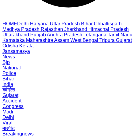
HOME
Delhi
Haryana
Uttar Pradesh
Bihar
Chhattisgarh
Madhya Pradesh
Rajasthan
Jharkhand
Himachal Pradesh
Uttarakhand
Punjab
Andhra Pradesh
Telangana
Tamil Nadu
Karnataka
Maharashtra
Assam
West Bengal
Tripura
Gujarat
Odisha
Kerala
Jansamasya
News
Bjp
National
Police
Bihar
India
कांग्रेस
Gujarat
Accident
Congress
Modi
Delhi
Viral
मारपीट
Breakingnews