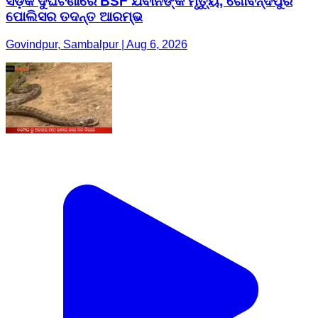
ସଡ଼କ ଦୁର୍ଘଟଣାରେ BSF ଯବାନଙ୍କ ମୃତ୍ୟୁ, ଗୋବିନ୍ଦପୁର
ପୋଲିସର ତଦନ୍ତ ଆରମ୍ଭ
Govindpur, Sambalpur | Aug 6, 2026