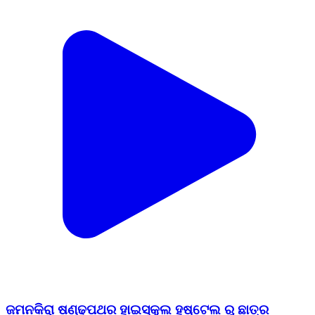
ଜମନକିରା ଷଣ୍ଢପଥର ହାଇସ୍କୁଲ ହଷ୍ଟେଲ ରୁ ଛାତ୍ର