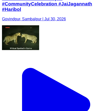
#CommunityCelebration #JaiJagannath
#Haribol
Govindpur, Sambalpur | Jul 30, 2026