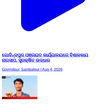
ଗୋବିନ୍ଦପୁର ପଞ୍ଚାୟତ କାର୍ଯ୍ୟାଳୟରେ ବିଶାଳକାୟ
ନାଗସାପ, ସୁରକ୍ଷିତ ଉଦ୍ଧାର
Govindpur, Sambalpur | Aug 4, 2026