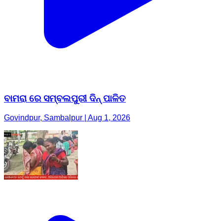
ବାମରା ରେ ସମ୍ବଲପୁରୀ ଦିନ୍ ପାଳିତ
Govindpur, Sambalpur | Aug 1, 2026