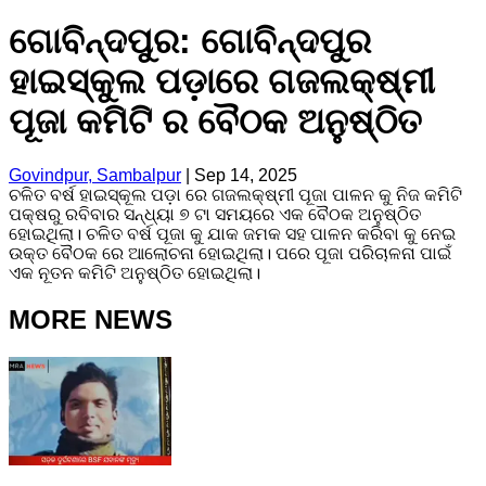
ଗୋବିନ୍ଦପୁର: ଗୋବିନ୍ଦପୁର
ହାଇସ୍କୁଲ ପଡ଼ାରେ ଗଜଲକ୍ଷ୍ମୀ
ପୂଜା କମିଟି ର ବୈଠକ ଅନୁଷ୍ଠିତ
Govindpur, Sambalpur
|
Sep 14, 2025
ଚଳିତ ବର୍ଷ ହାଇସ୍କୂଲ ପଡ଼ା ରେ ଗଜଲକ୍ଷ୍ମୀ ପୂଜା ପାଳନ କୁ ନିଜ କମିଟି
ପକ୍ଷରୁ ରବିବାର ସନ୍ଧ୍ୟା ୭ ଟା ସମୟରେ ଏକ ବୈଠକ ଅନୁଷ୍ଠିତ
ହୋଇଥିଲା। ଚଳିତ ବର୍ଷ ପୂଜା କୁ ଯାକ ଜମକ ସହ ପାଳନ କରିବା କୁ ନେଇ
ଉକ୍ତ ବୈଠକ ରେ ଆଲୋଚନା ହୋଇଥିଲା। ପରେ ପୂଜା ପରିଚାଳନା ପାଇଁ
ଏକ ନୂତନ କମିଟି ଅନୁଷ୍ଠିତ ହୋଇଥିଲା।
MORE NEWS