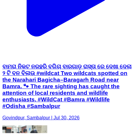
ବାମରା ନିକଟ ନରହରି ବଗିଚା ବାରଗାଡ଼ ରାସ୍ତା ରେ ଦେଖା ଦେଲା
୨ ଟି ବନ ବିଲାଉ #wildcat Two wildcats spotted on
the Narahari Bagicha–Baragarh Road near
Bamra. 🐾 The rare sighting has caught the
attention of local residents and wildlife
enthusiasts. #WildCat #Bamra #Wildlife
#Odisha #Sambalpur
Govindpur, Sambalpur | Jul 30, 2026