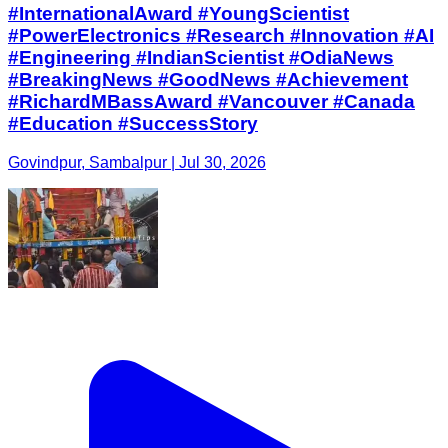
#InternationalAward #YoungScientist
#PowerElectronics #Research #Innovation #AI
#Engineering #IndianScientist #OdiaNews
#BreakingNews #GoodNews #Achievement
#RichardMBassAward #Vancouver #Canada
#Education #SuccessStory
Govindpur, Sambalpur | Jul 30, 2026