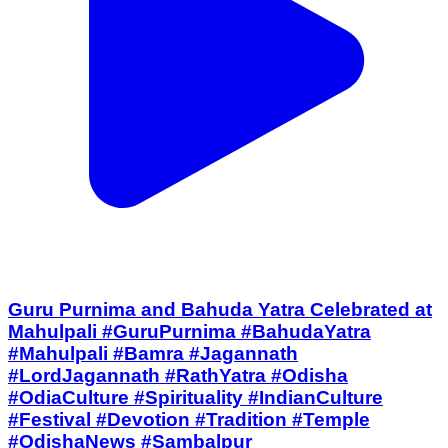
Guru Purnima and Bahuda Yatra Celebrated at
Mahulpali #GuruPurnima #BahudaYatra
#Mahulpali #Bamra #Jagannath
#LordJagannath #RathYatra #Odisha
#OdiaCulture #Spirituality #IndianCulture
#Festival #Devotion #Tradition #Temple
#OdishaNews #Sambalpur