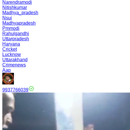
Narendramodi
Nitishkumar
Madhya_pradesh
Nsui
Madhyapradesh
Pmmodi
Rahulgandhi
Uttarpradesh
Haryana
Cricket
Lucknow
Uttarakhand
Crimenews
Aap
9937766039