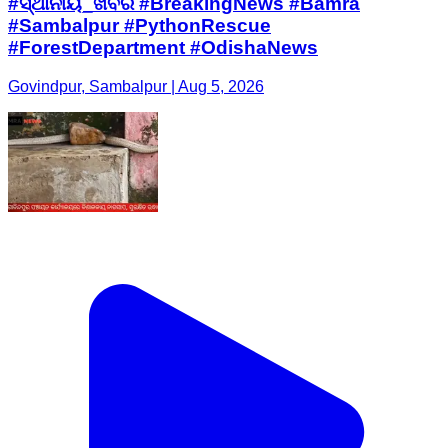
#ସ୍ଥାନୀୟ_ଖବର #BreakingNews #Bamra
#Sambalpur #PythonRescue
#ForestDepartment #OdishaNews
Govindpur, Sambalpur | Aug 5, 2026