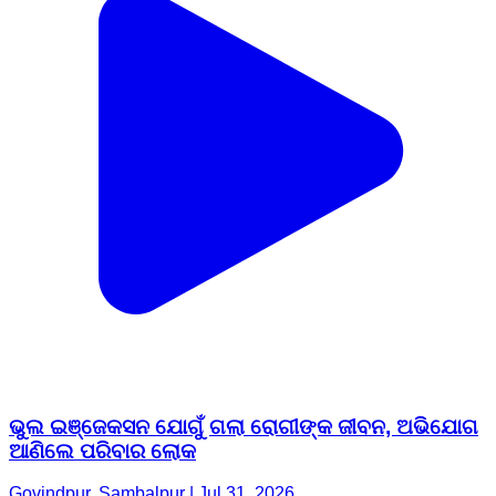
ଭୁଲ ଇଞ୍ଜେକସନ ଯୋଗୁଁ ଗଲା ରୋଗୀଙ୍କ ଜୀବନ, ଅଭିଯୋଗ
ଆଣିଲେ ପରିବାର ଲୋକ
Govindpur, Sambalpur | Jul 31, 2026