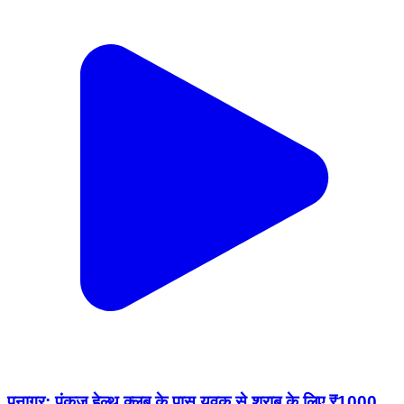
पनागर: पंकज हेल्थ क्लब के पास युवक से शराब के लिए ₹1000