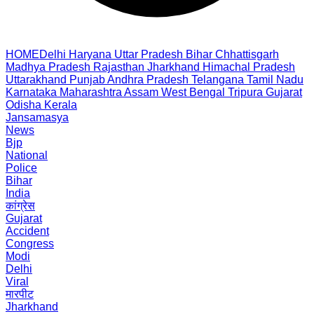
HOME
Delhi
Haryana
Uttar Pradesh
Bihar
Chhattisgarh
Madhya Pradesh
Rajasthan
Jharkhand
Himachal Pradesh
Uttarakhand
Punjab
Andhra Pradesh
Telangana
Tamil Nadu
Karnataka
Maharashtra
Assam
West Bengal
Tripura
Gujarat
Odisha
Kerala
Jansamasya
News
Bjp
National
Police
Bihar
India
कांग्रेस
Gujarat
Accident
Congress
Modi
Delhi
Viral
मारपीट
Jharkhand