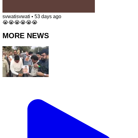
svwatisvwati
•
53 days ago
😭😭😭😭😭😭
MORE NEWS