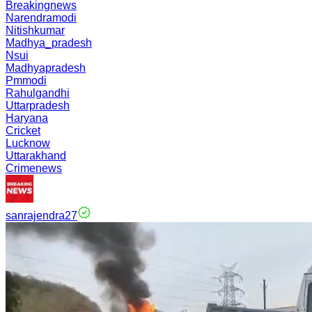
Breakingnews
Narendramodi
Nitishkumar
Madhya_pradesh
Nsui
Madhyapradesh
Pmmodi
Rahulgandhi
Uttarpradesh
Haryana
Cricket
Lucknow
Uttarakhand
Crimenews
sanrajendra27