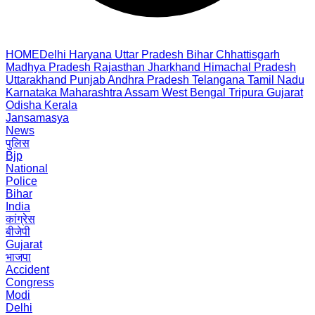
HOME
Delhi
Haryana
Uttar Pradesh
Bihar
Chhattisgarh
Madhya Pradesh
Rajasthan
Jharkhand
Himachal Pradesh
Uttarakhand
Punjab
Andhra Pradesh
Telangana
Tamil Nadu
Karnataka
Maharashtra
Assam
West Bengal
Tripura
Gujarat
Odisha
Kerala
Jansamasya
News
पुलिस
Bjp
National
Police
Bihar
India
कांग्रेस
बीजेपी
Gujarat
भाजपा
Accident
Congress
Modi
Delhi