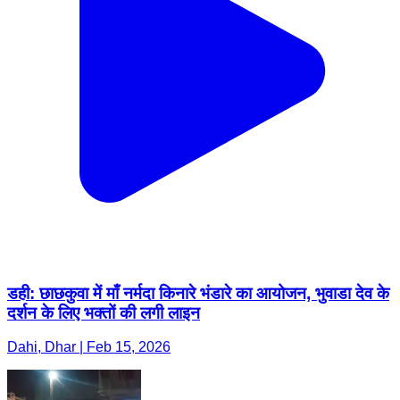
डही: छाछकुवा में माँ नर्मदा किनारे भंडारे का आयोजन, भुवाडा देव के
दर्शन के लिए भक्तों की लगी लाइन
Dahi, Dhar | Feb 15, 2026