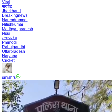
Viral
मारपीट
Jharkhand
Breakingnews
Narendramodi
Nitishkumar
Madhya_pradesh
Nsui
उत्तरप्रदेश
Pmmodi
Rahulgandhi
Uttarpradesh
Haryana
Cricket
smishrs