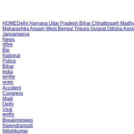
HOME
Delhi
Haryana
Uttar Pradesh
Bihar
Chhattisgarh
Madhy
Maharashtra
Assam
West Bengal
Tripura
Gujarat
Odisha
Kera
Jansamasya
News
पुलिस
Bjp
National
Police
Bihar
India
कांग्रेस
भाजपा
Accident
Congress
Modi
Delhi
Viral
मारपीट
Breakingnews
Narendramodi
Nitishkumar