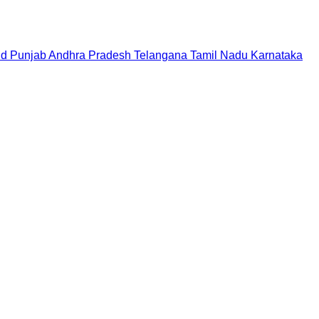
nd
Punjab
Andhra Pradesh
Telangana
Tamil Nadu
Karnataka