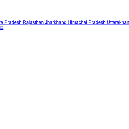
a Pradesh
Rajasthan
Jharkhand
Himachal Pradesh
Uttarakha
la