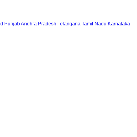
nd
Punjab
Andhra Pradesh
Telangana
Tamil Nadu
Karnataka