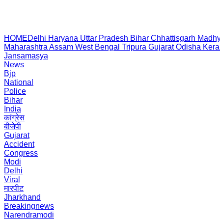
HOME
Delhi
Haryana
Uttar Pradesh
Bihar
Chhattisgarh
Madhy
Maharashtra
Assam
West Bengal
Tripura
Gujarat
Odisha
Kera
Jansamasya
News
Bjp
National
Police
Bihar
India
कांग्रेस
बीजेपी
Gujarat
Accident
Congress
Modi
Delhi
Viral
मारपीट
Jharkhand
Breakingnews
Narendramodi