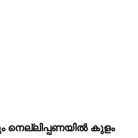
 നെല്ലിപ്പണയിൽ കുളം