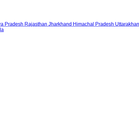
a Pradesh
Rajasthan
Jharkhand
Himachal Pradesh
Uttarakha
la