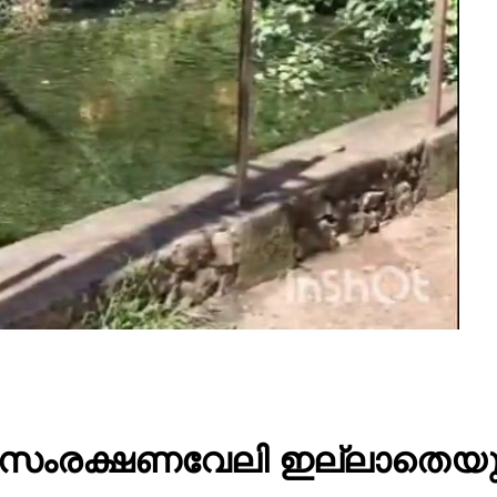
സംരക്ഷണവേലി ഇല്ലാതെയും