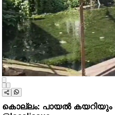
കൊല്ലം: പായൽ കയറിയും 