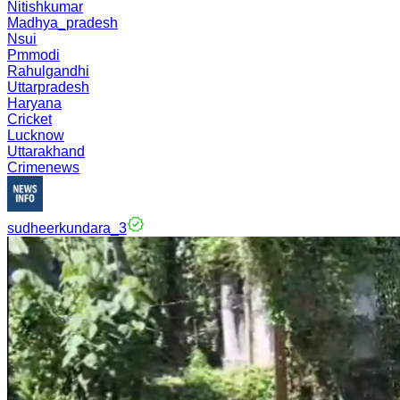
Nitishkumar
Madhya_pradesh
Nsui
Pmmodi
Rahulgandhi
Uttarpradesh
Haryana
Cricket
Lucknow
Uttarakhand
Crimenews
sudheerkundara_3