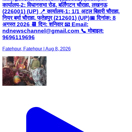
कार्यालय-2: विधानसभा रोड, बर्लिंगटन चौराहा, लखनऊ
(226001) (UP) 📍 कार्यालय-1: 1/1 अटल बिहारी चौराहा,
नियर बर्मा चौराहा, फतेहपुर (212601) (UP) ​📅 दिनांक: 8
अगस्त 2026 📆 दिन: शनिवार 📧 Email:
ndnewschannel@gmail.com 📞 मोबाइल:
9696119696
Fatehpur, Fatehpur | Aug 8, 2026