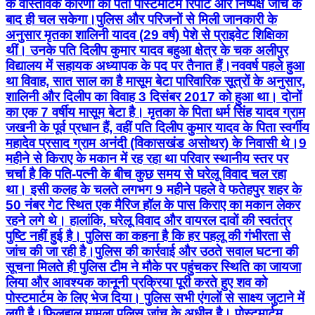
के वास्तविक कारणों का पता पोस्टमार्टम रिपोर्ट और निष्पक्ष जांच के
बाद ही चल सकेगा। ​पुलिस और परिजनों से मिली जानकारी के
अनुसार मृतका शालिनी यादव (29 वर्ष) पेशे से प्राइवेट शिक्षिका
थीं। उनके पति दिलीप कुमार यादव बहुआ क्षेत्र के चक अलीपुर
विद्यालय में सहायक अध्यापक के पद पर तैनात हैं। ​नववर्ष पहले हुआ
था विवाह, सात साल का है मासूम बेटा पारिवारिक सूत्रों के अनुसार,
शालिनी और दिलीप का विवाह 3 दिसंबर 2017 को हुआ था। दोनों
का एक 7 वर्षीय मासूम बेटा है। मृतका के पिता धर्म सिंह यादव ग्राम
जखनी के पूर्व प्रधान हैं, वहीं पति दिलीप कुमार यादव के पिता स्वर्गीय
महादेव प्रसाद ग्राम अनंदी (विकासखंड असोथर) के निवासी थे। ​9
महीने से किराए के मकान में रह रहा था परिवार स्थानीय स्तर पर
चर्चा है कि पति-पत्नी के बीच कुछ समय से घरेलू विवाद चल रहा
था। इसी कलह के चलते लगभग 9 महीने पहले वे फतेहपुर शहर के
50 नंबर गेट स्थित एक मैरिज हॉल के पास किराए का मकान लेकर
रहने लगे थे। हालांकि, घरेलू विवाद और वायरल दावों की स्वतंत्र
पुष्टि नहीं हुई है। पुलिस का कहना है कि हर पहलू की गंभीरता से
जांच की जा रही है। ​पुलिस की कार्रवाई और उठते सवाल घटना की
सूचना मिलते ही पुलिस टीम ने मौके पर पहुंचकर स्थिति का जायजा
लिया और आवश्यक कानूनी प्रक्रिया पूरी करते हुए शव को
पोस्टमार्टम के लिए भेज दिया। पुलिस सभी एंगलों से साक्ष्य जुटाने में
लगी है। ​फिलहाल मामला पुलिस जांच के अधीन है। पोस्टमार्टम