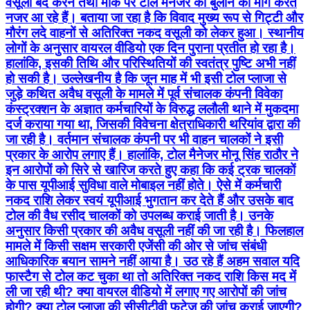
वसूली बंद करने तथा मौके पर टोल मैनेजर को बुलाने की मांग करते
नजर आ रहे हैं। बताया जा रहा है कि विवाद मुख्य रूप से गिट्टी और
मौरंग लदे वाहनों से अतिरिक्त नकद वसूली को लेकर हुआ। स्थानीय
लोगों के अनुसार वायरल वीडियो एक दिन पुराना प्रतीत हो रहा है।
हालांकि, इसकी तिथि और परिस्थितियों की स्वतंत्र पुष्टि अभी नहीं
हो सकी है। उल्लेखनीय है कि जून माह में भी इसी टोल प्लाजा से
जुड़े कथित अवैध वसूली के मामले में पूर्व संचालक कंपनी विवेका
कंस्ट्रक्शन के अज्ञात कर्मचारियों के विरुद्ध ललौली थाने में मुकदमा
दर्ज कराया गया था, जिसकी विवेचना क्षेत्राधिकारी थरियांव द्वारा की
जा रही है। वर्तमान संचालक कंपनी पर भी वाहन चालकों ने इसी
प्रकार के आरोप लगाए हैं। हालांकि, टोल मैनेजर मोनू सिंह राठौर ने
इन आरोपों को सिरे से खारिज करते हुए कहा कि कई ट्रक चालकों
के पास यूपीआई सुविधा वाले मोबाइल नहीं होते। ऐसे में कर्मचारी
नकद राशि लेकर स्वयं यूपीआई भुगतान कर देते हैं और उसके बाद
टोल की वैध रसीद चालकों को उपलब्ध कराई जाती है। उनके
अनुसार किसी प्रकार की अवैध वसूली नहीं की जा रही है। फिलहाल
मामले में किसी सक्षम सरकारी एजेंसी की ओर से जांच संबंधी
आधिकारिक बयान सामने नहीं आया है। उठ रहे हैं अहम सवाल यदि
फास्टैग से टोल कट चुका था तो अतिरिक्त नकद राशि किस मद में
ली जा रही थी? क्या वायरल वीडियो में लगाए गए आरोपों की जांच
होगी? क्या टोल प्लाजा की सीसीटीवी फुटेज की जांच कराई जाएगी?