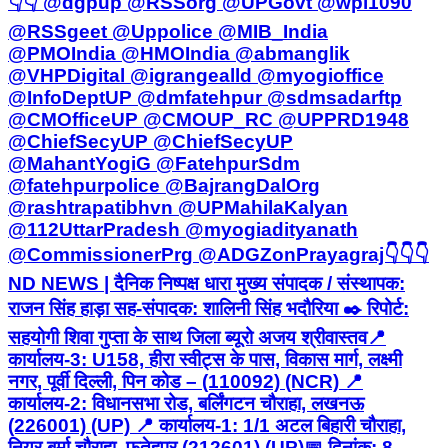
👇👇 @dgpup @RSSorg @UPGovt @wpl1090
@RSSgeet @Uppolice @MIB_India
@PMOIndia @HMOIndia @abmanglik
@VHPDigital @igrangealld @myogioffice
@InfoDeptUP @dmfatehpur @sdmsadarftp
@CMOfficeUP @CMOUP_RC @UPPRD1948
@ChiefSecyUP @ChiefSecyUP
@MahantYogiG @FatehpurSdm
@fatehpurpolice @BajrangDalOrg
@rashtrapatibhvn @UPMahilaKalyan
@112UttarPradesh @myogiadityanath
@CommissionerPrg @ADGZonPrayagraj ​👇👇👇 ​
ND NEWS | दैनिक निष्पक्ष धारा मुख्य संपादक / संस्थापक:
राजन सिंह हाड़ा सह-संपादक: शालिनी सिंह भदौरिया ✒️ रिपोर्ट:
सहयोगी शिवा गुप्ता के साथ जिला ब्यूरो अजय श्रीवास्तव ​📍
कार्यालय-3: U158, हीरा स्वीट्स के पास, विकास मार्ग, लक्ष्मी
नगर, पूर्वी दिल्ली, पिन कोड – (110092) (NCR) 📍
कार्यालय-2: विधानसभा रोड, बर्लिंगटन चौराहा, लखनऊ
(226001) (UP) 📍 कार्यालय-1: 1/1 अटल बिहारी चौराहा,
नियर बर्मा चौराहा, फतेहपुर (212601) (UP) ​📅 दिनांक: 8