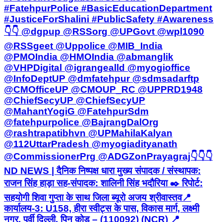
#FatehpurPolice #BasicEducationDepartment
#JusticeForShalini #PublicSafety #Awareness
👇👇 @dgpup @RSSorg @UPGovt @wpl1090
@RSSgeet @Uppolice @MIB_India
@PMOIndia @HMOIndia @abmanglik
@VHPDigital @igrangealld @myogioffice
@InfoDeptUP @dmfatehpur @sdmsadarftp
@CMOfficeUP @CMOUP_RC @UPPRD1948
@ChiefSecyUP @ChiefSecyUP
@MahantYogiG @FatehpurSdm
@fatehpurpolice @BajrangDalOrg
@rashtrapatibhvn @UPMahilaKalyan
@112UttarPradesh @myogiadityanath
@CommissionerPrg @ADGZonPrayagraj ​👇👇👇 ​
ND NEWS | दैनिक निष्पक्ष धारा मुख्य संपादक / संस्थापक:
राजन सिंह हाड़ा सह-संपादक: शालिनी सिंह भदौरिया ✒️ रिपोर्ट:
सहयोगी शिवा गुप्ता के साथ जिला ब्यूरो अजय श्रीवास्तव ​📍
कार्यालय-3: U158, हीरा स्वीट्स के पास, विकास मार्ग, लक्ष्मी
नगर, पूर्वी दिल्ली, पिन कोड – (110092) (NCR) 📍