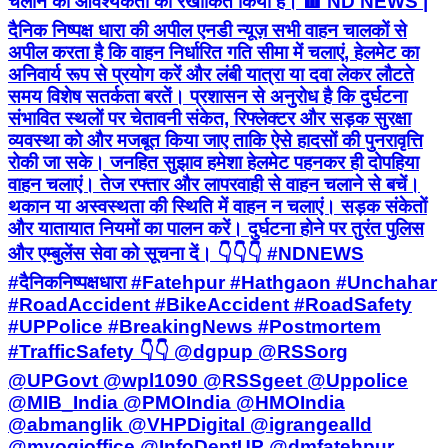
चलाने की आवश्यकता को रेखांकित किया है। 🟥 ND NEWS |
दैनिक निष्पक्ष धारा की अपील एनडी न्यूज़ सभी वाहन चालकों से
अपील करता है कि वाहन निर्धारित गति सीमा में चलाएं, हेलमेट का
अनिवार्य रूप से प्रयोग करें और लंबी यात्रा या दवा लेकर लौटते
समय विशेष सतर्कता बरतें। प्रशासन से अनुरोध है कि दुर्घटना
संभावित स्थलों पर चेतावनी संकेत, रिफ्लेक्टर और सड़क सुरक्षा
व्यवस्था को और मजबूत किया जाए ताकि ऐसे हादसों की पुनरावृत्ति
रोकी जा सके। जनहित सुझाव हमेशा हेलमेट पहनकर ही दोपहिया
वाहन चलाएं। तेज रफ्तार और लापरवाही से वाहन चलाने से बचें।
थकान या अस्वस्थता की स्थिति में वाहन न चलाएं। सड़क संकेतों
और यातायात नियमों का पालन करें। दुर्घटना होने पर तुरंत पुलिस
और एम्बुलेंस सेवा को सूचना दें। 👇👇👇 #NDNEWS
#दैनिकनिष्पक्षधारा #Fatehpur #Hathgaon #Unchahar
#RoadAccident #BikeAccident #RoadSafety
#UPPolice #BreakingNews #Postmortem
#TrafficSafety 👇👇 @dgpup @RSSorg
@UPGovt @wpl1090 @RSSgeet @Uppolice
@MIB_India @PMOIndia @HMOIndia
@abmanglik @VHPDigital @igrangealld
@myogioffice @InfoDeptUP @dmfatehpur