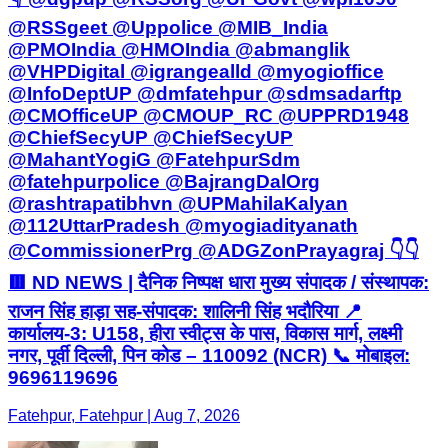
@RSSgeet @Uppolice @MIB_India
@PMOIndia @HMOIndia @abmanglik
@VHPDigital @igrangealld @myogioffice
@InfoDeptUP @dmfatehpur @sdmsadarftp
@CMOfficeUP @CMOUP_RC @UPPRD1948
@ChiefSecyUP @ChiefSecyUP
@MahantYogiG @FatehpurSdm
@fatehpurpolice @BajrangDalOrg
@rashtrapatibhvn @UPMahilaKalyan
@112UttarPradesh @myogiadityanath
@CommissionerPrg @ADGZonPrayagraj 👇👇
🟥 ND NEWS | दैनिक निष्पक्ष धारा मुख्य संपादक / संस्थापक:
राजन सिंह हाड़ा सह-संपादक: शालिनी सिंह भदौरिया 📍
कार्यालय-3: U158, हीरा स्वीट्स के पास, विकास मार्ग, लक्ष्मी
नगर, पूर्वी दिल्ली, पिन कोड – 110092 (NCR) 📞 मोबाइल:
9696119696
Fatehpur, Fatehpur | Aug 7, 2026