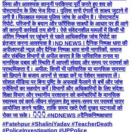
लिया और आवश्यक कानूनी प्रक्रिया पूरी करते हुए शव को
पोस्टमार्टम के लिए भेज दिया। पुलिस सभी एंगलों से साक्ष्य जुटाने में
लगी है। ​फिलहाल मामला पुलिस जांच के अधीन है। पोस्टमार्टम
रिपोर्ट, परिजनों के बयान और फॉरेंसिक साक्ष्यों के आधार पर ही आगे
की कानूनी कार्रवाई तय होगी। ऐसे संवेदनशील मामलों में किसी भी
अंतिम निष्कर्ष पर पहुंचने से पहले आधिकारिक जांच रिपोर्ट का
इंतजार करना आवश्यक है। ​ND NEWS | दैनिक निष्पक्ष धारा की
अपील ​एनडी न्यूज़ और दैनिक निष्पक्ष धारा सभी नागरिकों, समाज
और संबंधित विभागों से अपील करता है कि पारिवारिक तनाव या
मानसिक दबाव की स्थिति में आपसी संवाद और समय पर परामर्श को
प्राथमिकता दें। ​ अपील: किसी भी पारिवारिक या मानसिक समस्या
को छिपाने के बजाय अपनों से साझा करें या पेशेवर सहायता लें।
सोशल मीडिया पर बिना पुष्टि के अफवाहें फैलाने से बचें और जांच
एजेंसियों का सहयोग करें। ​विभागों और अधिकारियों के लिए संदेश:
शिक्षा विभाग और स्थानीय प्रशासन को कर्मचारियों के मानसिक
स्वास्थ्य एवं कार्य-जीवन संतुलन हेतु समय-समय पर परामर्श सत्र
आयोजित करने चाहिए, ताकि समय रहते ऐसी दुखद घटनाओं को
रोका जा सके। 👇👇👇 #NDNEWS #दैनिकनिष्पक्षधारा
#Fatehpur #ShaliniYadav #TeacherDeath
#PoliceInvestigation #UPPolice