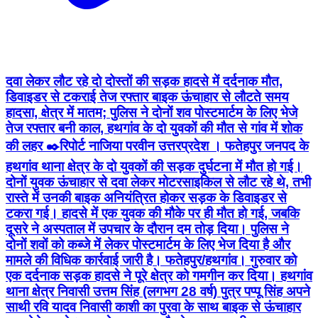
दवा लेकर लौट रहे दो दोस्तों की सड़क हादसे में दर्दनाक मौत,
डिवाइडर से टकराई तेज रफ्तार बाइक ऊंचाहार से लौटते समय
हादसा, क्षेत्र में मातम; पुलिस ने दोनों शव पोस्टमार्टम के लिए भेजे
तेज रफ्तार बनी काल, हथगांव के दो युवकों की मौत से गांव में शोक
की लहर ✒️रिपोर्ट नाजिया परवीन उत्तरप्रदेश । फतेहपुर जनपद के
हथगांव थाना क्षेत्र के दो युवकों की सड़क दुर्घटना में मौत हो गई।
दोनों युवक ऊंचाहार से दवा लेकर मोटरसाइकिल से लौट रहे थे, तभी
रास्ते में उनकी बाइक अनियंत्रित होकर सड़क के डिवाइडर से
टकरा गई। हादसे में एक युवक की मौके पर ही मौत हो गई, जबकि
दूसरे ने अस्पताल में उपचार के दौरान दम तोड़ दिया। पुलिस ने
दोनों शवों को कब्जे में लेकर पोस्टमार्टम के लिए भेज दिया है और
मामले की विधिक कार्रवाई जारी है। फतेहपुर/हथगांव। गुरुवार को
एक दर्दनाक सड़क हादसे ने पूरे क्षेत्र को गमगीन कर दिया। हथगांव
थाना क्षेत्र निवासी उत्तम सिंह (लगभग 28 वर्ष) पुत्र पप्पू सिंह अपने
साथी रवि यादव निवासी काशी का पुरवा के साथ बाइक से ऊंचाहार