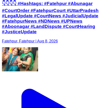
👇👇👇👇 #Hashtags: #Fatehpur #Abunagar
#CourtOrder #FatehpurCourt #UttarPradesh
#LegalUpdate #CourtNews #JudicialUpdate
#FatehpurNews #NDNews #UPNews
#Aboonagar #LandDispute #CourtHearing
#JusticeUpdate
Fatehpur, Fatehpur | Aug 8, 2026