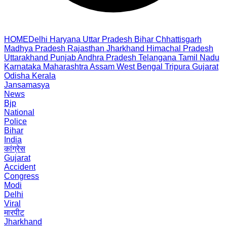
HOME
Delhi
Haryana
Uttar Pradesh
Bihar
Chhattisgarh
Madhya Pradesh
Rajasthan
Jharkhand
Himachal Pradesh
Uttarakhand
Punjab
Andhra Pradesh
Telangana
Tamil Nadu
Karnataka
Maharashtra
Assam
West Bengal
Tripura
Gujarat
Odisha
Kerala
Jansamasya
News
Bjp
National
Police
Bihar
India
कांग्रेस
Gujarat
Accident
Congress
Modi
Delhi
Viral
मारपीट
Jharkhand