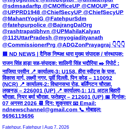
@sdmsadarftp @CMOfficeUP @CMOUP_RC
@UPPRD1948 @ChiefSecyUP @ChiefSecyUP
@MahantYogiG @FatehpurSdm
@fatehpurpolice @BajrangDalOrg
@rashtrapatibhvn @UPMahilaKalyan
@112UttarPradesh @myogiadityanath
@CommissionerPrg @ADGZonPrayagraj 👇👇👇
🟥 ND NEWS | दैनिक निष्पक्ष धारा मुख्य संपादक / संस्थापक:
राजन सिंह हाड़ा सह-संपादक: शालिनी सिंह भदौरिया ✒️ रिपोर्ट :
नाजिया परवीन 📍 कार्यालय-3: U158, हीरा स्वीट्स के पास,
विकास मार्ग, लक्ष्मी नगर, पूर्वी दिल्ली, पिन कोड – 110092
(NCR) 📍 कार्यालय-2: विधानसभा रोड, बर्लिंगटन चौराहा,
लखनऊ – 226001 (UP) 📍 कार्यालय-1: 1/1 अटल बिहारी
चौराहा, नियर बर्मा चौराहा, फतेहपुर – 212601 (UP) 📅 दिनांक:
07 अगस्त 2026 📆 दिन: शुक्रवार 📧 Email:
ndnewschannel@gmail.com 📞 मोबाइल:
9696119696
Fatehpur, Fatehpur | Aug 7, 2026