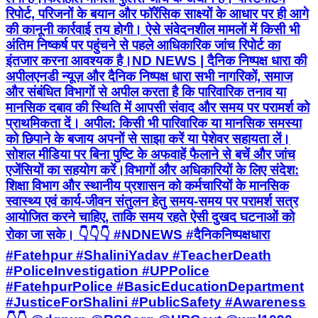
रिपोर्ट, परिजनों के बयान और फॉरेंसिक साक्ष्यों के आधार पर ही आगे
की कानूनी कार्रवाई तय होगी। ऐसे संवेदनशील मामलों में किसी भी
अंतिम निष्कर्ष पर पहुंचने से पहले आधिकारिक जांच रिपोर्ट का
इंतजार करना आवश्यक है। ​ND NEWS | दैनिक निष्पक्ष धारा की
अपील ​एनडी न्यूज़ और दैनिक निष्पक्ष धारा सभी नागरिकों, समाज
और संबंधित विभागों से अपील करता है कि पारिवारिक तनाव या
मानसिक दबाव की स्थिति में आपसी संवाद और समय पर परामर्श को
प्राथमिकता दें। ​ अपील: किसी भी पारिवारिक या मानसिक समस्या
को छिपाने के बजाय अपनों से साझा करें या पेशेवर सहायता लें।
सोशल मीडिया पर बिना पुष्टि के अफवाहें फैलाने से बचें और जांच
एजेंसियों का सहयोग करें। ​विभागों और अधिकारियों के लिए संदेश:
शिक्षा विभाग और स्थानीय प्रशासन को कर्मचारियों के मानसिक
स्वास्थ्य एवं कार्य-जीवन संतुलन हेतु समय-समय पर परामर्श सत्र
आयोजित करने चाहिए, ताकि समय रहते ऐसी दुखद घटनाओं को
रोका जा सके। 👇👇👇 #NDNEWS #दैनिकनिष्पक्षधारा
#Fatehpur #ShaliniYadav #TeacherDeath
#PoliceInvestigation #UPPolice
#FatehpurPolice #BasicEducationDepartment
#JusticeForShalini #PublicSafety #Awareness