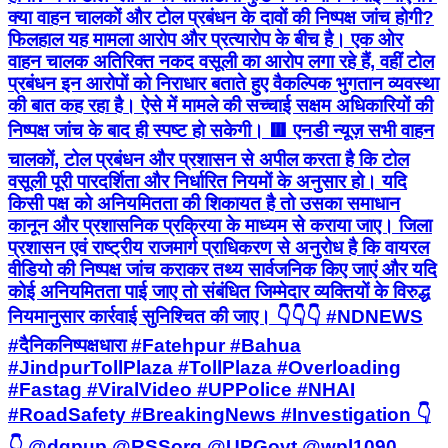
क्या वाहन चालकों और टोल प्रबंधन के दावों की निष्पक्ष जांच होगी?
फिलहाल यह मामला आरोप और प्रत्यारोप के बीच है। एक ओर
वाहन चालक अतिरिक्त नकद वसूली का आरोप लगा रहे हैं, वहीं टोल
प्रबंधन इन आरोपों को निराधार बताते हुए वैकल्पिक भुगतान व्यवस्था
की बात कह रहा है। ऐसे में मामले की सच्चाई सक्षम अधिकारियों की
निष्पक्ष जांच के बाद ही स्पष्ट हो सकेगी। 🟥 एनडी न्यूज़ सभी वाहन
चालकों, टोल प्रबंधन और प्रशासन से अपील करता है कि टोल
वसूली पूरी पारदर्शिता और निर्धारित नियमों के अनुसार हो। यदि
किसी पक्ष को अनियमितता की शिकायत है तो उसका समाधान
कानून और प्रशासनिक प्रक्रिया के माध्यम से कराया जाए। जिला
प्रशासन एवं राष्ट्रीय राजमार्ग प्राधिकरण से अनुरोध है कि वायरल
वीडियो की निष्पक्ष जांच कराकर तथ्य सार्वजनिक किए जाएं और यदि
कोई अनियमितता पाई जाए तो संबंधित जिम्मेदार व्यक्तियों के विरुद्ध
नियमानुसार कार्रवाई सुनिश्चित की जाए। 👇👇👇 #NDNEWS
#दैनिकनिष्पक्षधारा #Fatehpur #Bahua
#JindpurTollPlaza #TollPlaza #Overloading
#Fastag #ViralVideo #UPPolice #NHAI
#RoadSafety #BreakingNews #Investigation 👇
👇 @dgpup @RSSorg @UPGovt @wpl1090