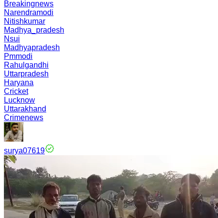
Breakingnews
Narendramodi
Nitishkumar
Madhya_pradesh
Nsui
Madhyapradesh
Pmmodi
Rahulgandhi
Uttarpradesh
Haryana
Cricket
Lucknow
Uttarakhand
Crimenews
surya07619