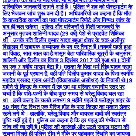
(29 वर्ष) की संदिग्ध परिस्थितियों में हुई मौत के मामले में नई
पारिवारिक जानकारी सामने आई है। पुलिस ने शव को पोस्टमार्टम के
लिए भेजकर जांच शुरू कर दी है। अधिकारियों का कहना है कि मौत
के वास्तविक कारणों का पता पोस्टमार्टम रिपोर्ट और निष्पक्ष जांच के
बाद ही चल सकेगा। ​पुलिस और परिजनों से मिली जानकारी के
अनुसार मृतका शालिनी यादव (29 वर्ष) पेशे से प्राइवेट शिक्षिका
थीं। उनके पति दिलीप कुमार यादव बहुआ क्षेत्र के चक अलीपुर
विद्यालय में सहायक अध्यापक के पद पर तैनात हैं। ​नववर्ष पहले हुआ
था विवाह, सात साल का है मासूम बेटा पारिवारिक सूत्रों के अनुसार,
शालिनी और दिलीप का विवाह 3 दिसंबर 2017 को हुआ था। दोनों
का एक 7 वर्षीय मासूम बेटा है। मृतका के पिता धर्म सिंह यादव ग्राम
जखनी के पूर्व प्रधान हैं, वहीं पति दिलीप कुमार यादव के पिता स्वर्गीय
महादेव प्रसाद ग्राम अनंदी (विकासखंड असोथर) के निवासी थे। ​9
महीने से किराए के मकान में रह रहा था परिवार स्थानीय स्तर पर
चर्चा है कि पति-पत्नी के बीच कुछ समय से घरेलू विवाद चल रहा
था। इसी कलह के चलते लगभग 9 महीने पहले वे फतेहपुर शहर के
50 नंबर गेट स्थित एक मैरिज हॉल के पास किराए का मकान लेकर
रहने लगे थे। हालांकि, घरेलू विवाद और वायरल दावों की स्वतंत्र
पुष्टि नहीं हुई है। पुलिस का कहना है कि हर पहलू की गंभीरता से
जांच की जा रही है। ​पुलिस की कार्रवाई और उठते सवाल घटना की
सूचना मिलते ही पुलिस टीम ने मौके पर पहुंचकर स्थिति का जायजा