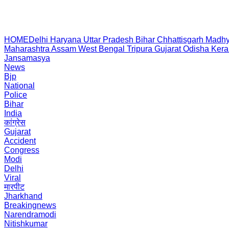
HOME
Delhi
Haryana
Uttar Pradesh
Bihar
Chhattisgarh
Madhy
Maharashtra
Assam
West Bengal
Tripura
Gujarat
Odisha
Kera
Jansamasya
News
Bjp
National
Police
Bihar
India
कांग्रेस
Gujarat
Accident
Congress
Modi
Delhi
Viral
मारपीट
Jharkhand
Breakingnews
Narendramodi
Nitishkumar