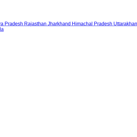
a Pradesh
Rajasthan
Jharkhand
Himachal Pradesh
Uttarakha
la