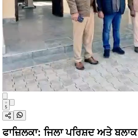
5
ਫਾਜ਼ਿਲਕਾ: ਜਿਲਾ ਪਰਿਸ਼ਦ ਅਤੇ ਬਲਾਕ ਸੰ