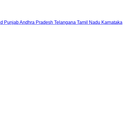
nd
Punjab
Andhra Pradesh
Telangana
Tamil Nadu
Karnataka