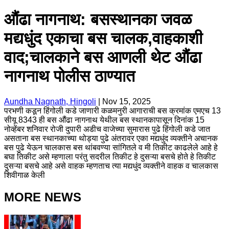
औंढा नागनाथ: बसस्थानका जवळ
मद्यधुंद एकाचा बस चालक,वाहकाशी
वाद;चालकाने बस आणली थेट औंढा
नागनाथ पोलीस ठाण्यात
Aundha Nagnath, Hingoli
|
Nov 15, 2025
परभणी कडून हिंगोली कडे जाणारी कळमनुरी आगाराची बस क्रमांक एमएच 13
सीयू 8343 ही बस औंढा नागनाथ येथील बस स्थानकापासून दिनांक 15
नोव्हेंबर शनिवार रोजी दुपारी अडीच वाजेच्या सुमारास पुढे हिंगोली कडे जात
असताना बस स्थानकाच्या थोड्या पुढे अंतरावर एका मद्यधुंद व्यक्तीने अचानक
बस पुढे येऊन चालकास बस थांबवण्या सांगितले व मी तिकीट काढलेले आहे हे
बघा तिकीट असे म्हणाला परंतु सदरील तिकीट हे दुसऱ्या बसचे होते हे तिकीट
दुसऱ्या बसचे आहे असे वाहक म्हणताच त्या मद्यधुंद व्यक्तीने वाहक व चालकास
शिवीगाळ केली
MORE NEWS