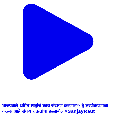
भाजपवाले अमित शाहांचे काय संरक्षण करणार?; हे डरपोकपणाचा
कळस आहे.संजय राऊतांचा हल्लाबोल #SanjayRaut