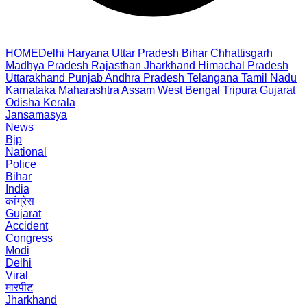
HOME
Delhi
Haryana
Uttar Pradesh
Bihar
Chhattisgarh
Madhya Pradesh
Rajasthan
Jharkhand
Himachal Pradesh
Uttarakhand
Punjab
Andhra Pradesh
Telangana
Tamil Nadu
Karnataka
Maharashtra
Assam
West Bengal
Tripura
Gujarat
Odisha
Kerala
Jansamasya
News
Bjp
National
Police
Bihar
India
कांग्रेस
Gujarat
Accident
Congress
Modi
Delhi
Viral
मारपीट
Jharkhand