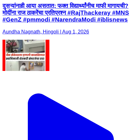
दुसऱ्यांनाही आया असतात; फक्त विद्यार्थ्यांनीच माफी मागायची?
मोदींना राज ठाकरेंचा प्रतिप्रश्न #RajThackeray #MNS
#GenZ #pmmodi #NarendraModi #iblisnews
Aundha Nagnath, Hingoli | Aug 1, 2026