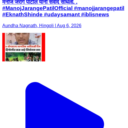
मनोज जरांगे पाटील यांनी संवाद साधला. .
#ManojJarangePatilOfficial #manojjarangepatil
#EknathShinde #udaysamant #iblisnews
Aundha Nagnath, Hingoli | Aug 6, 2026