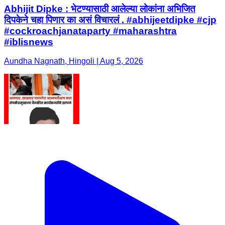
Abhijit Dipke : भेटण्यासाठी आलेल्या लोकांना अभिजित
दिपकेने चहा पिणार का असं विचारलं . #abhijeetdipke #cjp
#cockroachjanataparty #maharashtra
#iblisnews
Aundha Nagnath, Hingoli | Aug 5, 2026