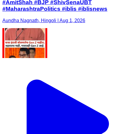
#AmitShah #BJP #ShivSenaUBT
#MaharashtraPolitics #iblis #iblisnews
Aundha Nagnath, Hingoli | Aug 1, 2026