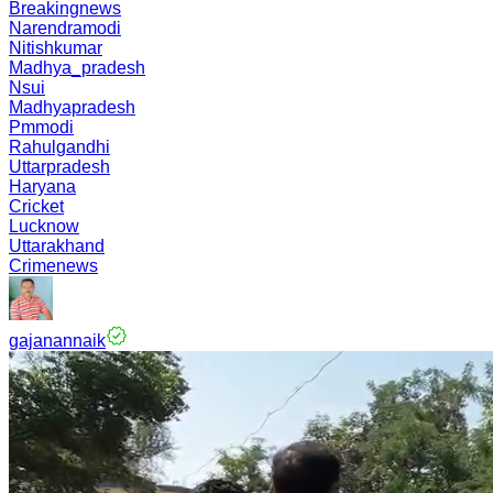
Breakingnews
Narendramodi
Nitishkumar
Madhya_pradesh
Nsui
Madhyapradesh
Pmmodi
Rahulgandhi
Uttarpradesh
Haryana
Cricket
Lucknow
Uttarakhand
Crimenews
gajanannaik