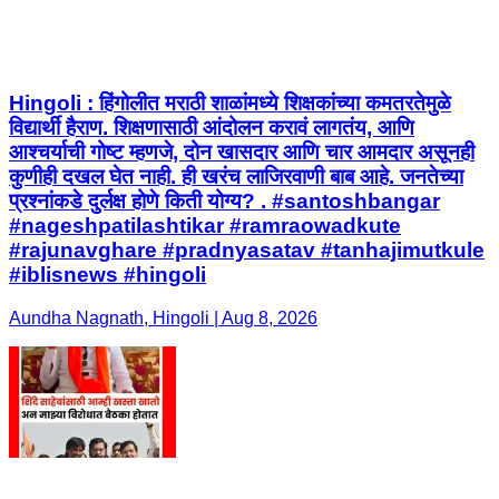
Hingoli : हिंगोलीत मराठी शाळांमध्ये शिक्षकांच्या कमतरतेमुळे
विद्यार्थी हैराण. शिक्षणासाठी आंदोलन करावं लागतंय, आणि
आश्चर्याची गोष्ट म्हणजे, दोन खासदार आणि चार आमदार असूनही
कुणीही दखल घेत नाही. ही खरंच लाजिरवाणी बाब आहे. जनतेच्या
प्रश्नांकडे दुर्लक्ष होणे किती योग्य? . #santoshbangar
#nageshpatilashtikar #ramraowadkute
#rajunavghare #pradnyasatav #tanhajimutkule
#iblisnews #hingoli
Aundha Nagnath, Hingoli | Aug 8, 2026