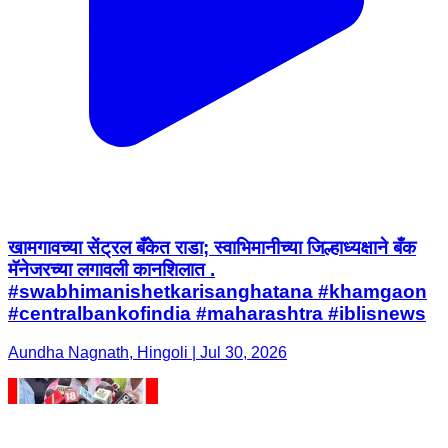
खामगावच्या सेंट्रल बँकेत राडा; स्वाभिमानीच्या जिल्हाध्यक्षाने बँक
मॅनेजरच्या लगावली कानशिलात .
#swabhimanishetkarisanghatana #khamgaon
#centralbankofindia #maharashtra #iblisnews
Aundha Nagnath, Hingoli | Jul 30, 2026