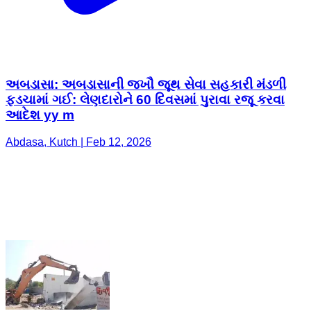
અબડાસા: અબડાસાની જખૌ જૂથ સેવા સહકારી મંડળી
ફડચામાં ગઈ: લેણદારોને 60 દિવસમાં પુરાવા રજૂ કરવા
આદેશ yy m
Abdasa, Kutch | Feb 12, 2026