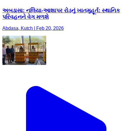
અબડાસા: નલિયા-આશાપર રોડનું ખાતમુહૂર્ત: સ્થાનિક
પરિવહનને વેગ મળશે
Abdasa, Kutch | Feb 20, 2026