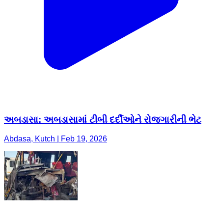
અબડાસા: અબડાસામાં ટીબી દર્દીઓને રોજગારીની ભેટ
Abdasa, Kutch | Feb 19, 2026