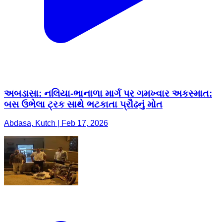
અબડાસા: નલિયા-ભાનાળા માર્ગ પર ગમખ્વાર અકસ્માત:
બસ ઉભેલા ટ્રક સાથે ભટકાતા પ્રૌઢનું મોત
Abdasa, Kutch | Feb 17, 2026