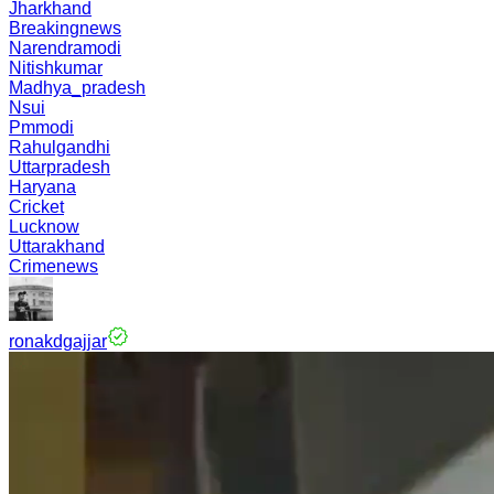
Jharkhand
Breakingnews
Narendramodi
Nitishkumar
Madhya_pradesh
Nsui
Pmmodi
Rahulgandhi
Uttarpradesh
Haryana
Cricket
Lucknow
Uttarakhand
Crimenews
ronakdgajjar