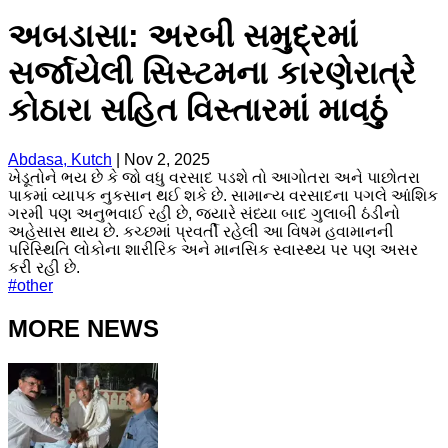
અબડાસા: અરબી સમુદ્રમાં
સર્જાયેલી સિસ્ટમના કારણેરાત્રે
કોઠારા સહિત વિસ્તારમાં માવઠું
Abdasa, Kutch
|
Nov 2, 2025
ખેડૂતોને ભય છે કે જો વધુ વરસાદ પડશે તો આગોતરા અને પાછોતરા
પાકમાં વ્યાપક નુકસાન થઈ શકે છે. સામાન્ય વરસાદના પગલે આંશિક
ગરમી પણ અનુભવાઈ રહી છે, જ્યારે સંધ્યા બાદ ગુલાબી ઠંડીનો
અહેસાસ થાય છે. કચ્છમાં પ્રવર્તી રહેલી આ વિષમ હવામાનની
પરિસ્થિતિ લોકોના શારીરિક અને માનસિક સ્વાસ્થ્ય પર પણ અસર
કરી રહી છે.
#
other
MORE NEWS