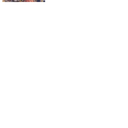
અબડાસા: ભારે મીઠાના વાહનોથી ત્રાસેલા લોકોએ જંગ
છેડ્યો
Abdasa, Kutch | Feb 7, 2026