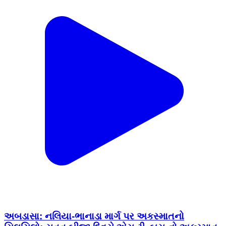
અબડાસા: નલિયા-ભાનાડા માર્ગ પર અકસ્માતનો