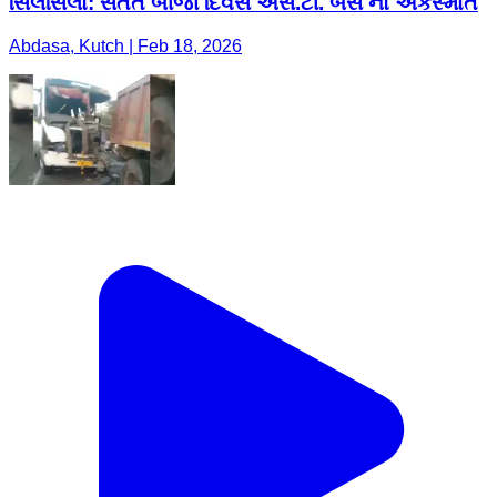
સિલસિલો: સતત બીજા દિવસે એસ.ટી. બસ નો અકસ્માત
Abdasa, Kutch | Feb 18, 2026