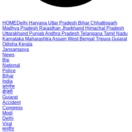
HOME
Delhi
Haryana
Uttar Pradesh
Bihar
Chhattisgarh
Madhya Pradesh
Rajasthan
Jharkhand
Himachal Pradesh
Uttarakhand
Punjab
Andhra Pradesh
Telangana
Tamil Nadu
Karnataka
Maharashtra
Assam
West Bengal
Tripura
Gujarat
Odisha
Kerala
Jansamasya
News
Bjp
National
Police
Bihar
India
कांग्रेस
बीजेपी
Gujarat
Accident
Congress
Modi
Delhi
Viral
मारपीट