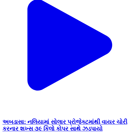
અબડાસા: નલિયામાં સોલાર પ્રોજેક્ટમાંથી વાયર ચોરી
કરનાર શખ્સ ૩૯ કિલો કોપર સાથે ઝડપાયો