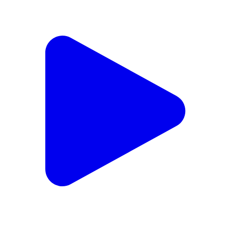
અબડાસા: મોથાળામાં જંગલ ખાતાની જમીન પર તંત્રનું
બુલડોઝર: 10 ગેરકાયદે દબાણો દૂર કરાયા
Abdasa, Kutch | Feb 11, 2026