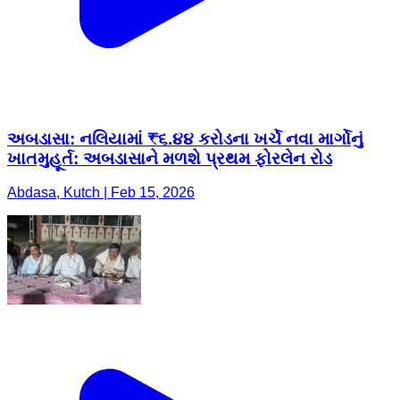
અબડાસા: નલિયામાં ₹૬.૪૪ કરોડના ખર્ચે નવા માર્ગોનું
ખાતમુહૂર્ત: અબડાસાને મળશે પ્રથમ ફોરલેન રોડ
Abdasa, Kutch | Feb 15, 2026