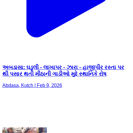
અબડાસા: ઘડુલી - લાખાપર - ઝારા - હાજીપીર રસ્તા પર
થી પસાર થતી મીઠાની ગાડીઓ મુદ્દે સ્થાનિકે રોષ
Abdasa, Kutch | Feb 9, 2026