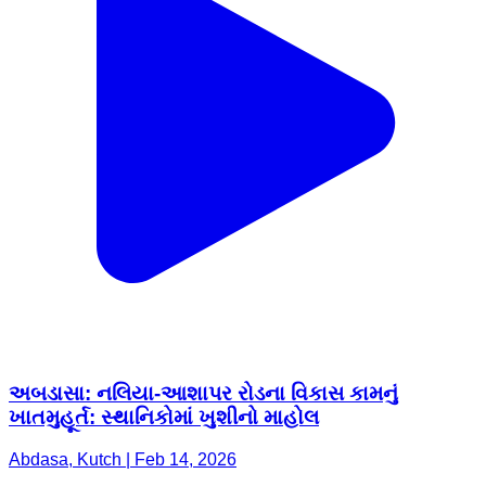
અબડાસા: નલિયા-આશાપર રોડના વિકાસ કામનું
ખાતમુહૂર્ત: સ્થાનિકોમાં ખુશીનો માહોલ
Abdasa, Kutch | Feb 14, 2026