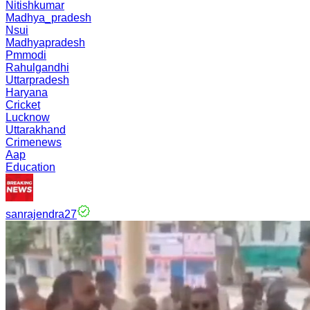
Nitishkumar
Madhya_pradesh
Nsui
Madhyapradesh
Pmmodi
Rahulgandhi
Uttarpradesh
Haryana
Cricket
Lucknow
Uttarakhand
Crimenews
Aap
Education
sanrajendra27