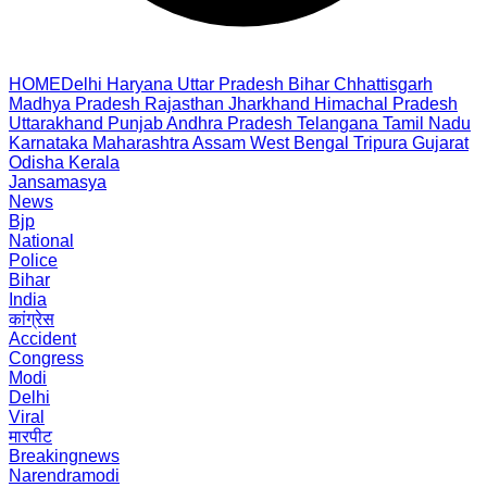
HOME
Delhi
Haryana
Uttar Pradesh
Bihar
Chhattisgarh
Madhya Pradesh
Rajasthan
Jharkhand
Himachal Pradesh
Uttarakhand
Punjab
Andhra Pradesh
Telangana
Tamil Nadu
Karnataka
Maharashtra
Assam
West Bengal
Tripura
Gujarat
Odisha
Kerala
Jansamasya
News
Bjp
National
Police
Bihar
India
कांग्रेस
Accident
Congress
Modi
Delhi
Viral
मारपीट
Breakingnews
Narendramodi