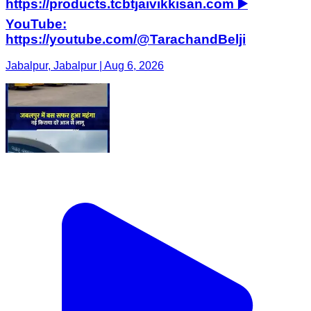
https://products.tcbtjaivikkisan.com ▶️
YouTube:
https://youtube.com/@TarachandBelji
Jabalpur, Jabalpur | Aug 6, 2026