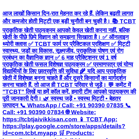
आज लाखों किसान दिन-रात मेहनत कर रहे हैं, लेकिन बढ़ती लागत
और कमजोर होती मिट्टी एक बड़ी चुनौती बन चुकी है। 📚 TCBT
प्राकृतिक खेती पाठ्यक्रम आपको केवल खेती करना नहीं, बल्कि
खेती के पीछे छिपे विज्ञान को समझना सिखाता है। ✅ ऑनलाइन
थ्योरी क्लास ✅ TCBT फार्म पर प्रैक्टिकल प्रशिक्षण ✅ मिट्टी
स्वास्थ्य, जड़ों का विकास, सूक्ष्मजीव, प्राकृतिक पोषण एवं रोग
प्रबंधन का वैज्ञानिक ज्ञान ✅ 6 माह प्रैक्टिशनर एवं 1 वर्ष
प्राकृतिक खेती फसल विशेषज्ञ पाठ्यक्रम ✅ प्रमाणपत्र एवं योग्य
विद्यार्थियों के लिए छात्रवृत्ति की सुविधा 🌾 यदि आप प्राकृतिक
खेती में विशेषज्ञ बनना चाहते हैं और दूसरे किसानों का मार्गदर्शन
करना चाहते हैं, तो आज ही TCBT परिवार से जुड़ें। 💬 कमेंट में
"TCBT" लिखें या हमें कॉल करें, हमारी टीम आपको पाठ्यक्रम की
पूरी जानकारी देगी। 🌿 स्वस्थ जड़ें • स्वस्थ मिट्टी • बेहतर
उत्पादन 📞 WhatsApp / Call: +91 90390 07835 📞
Call: +91 90390 07834 🌐 Website:
https://tcbtjaivikkisan.com 📱 TCBT App:
https://play.google.com/store/apps/details?
id=com.tcbt.myapp 🛒 Products: