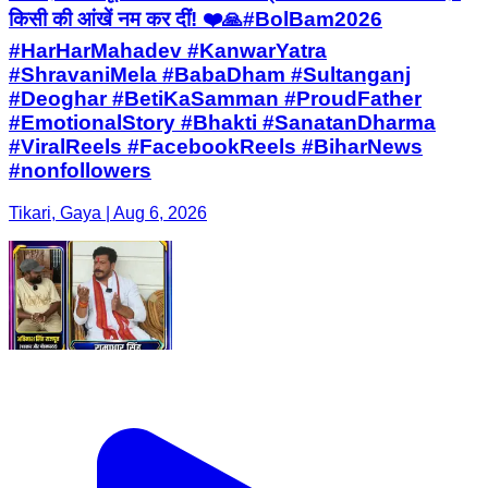
किसी की आंखें नम कर दीं! ❤️🙏#BolBam2026
#HarHarMahadev #KanwarYatra
#ShravaniMela #BabaDham #Sultanganj
#Deoghar #BetiKaSamman #ProudFather
#EmotionalStory #Bhakti #SanatanDharma
#ViralReels #FacebookReels #BiharNews
#nonfollowers
Tikari, Gaya | Aug 6, 2026