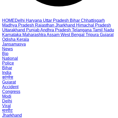
HOME
Delhi
Haryana
Uttar Pradesh
Bihar
Chhattisgarh
Madhya Pradesh
Rajasthan
Jharkhand
Himachal Pradesh
Uttarakhand
Punjab
Andhra Pradesh
Telangana
Tamil Nadu
Karnataka
Maharashtra
Assam
West Bengal
Tripura
Gujarat
Odisha
Kerala
Jansamasya
News
Bjp
National
Police
Bihar
India
कांग्रेस
Gujarat
Accident
Congress
Modi
Delhi
Viral
मारपीट
Jharkhand