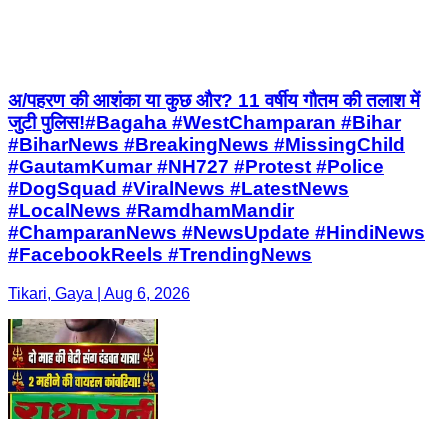
अ/पहरण की आशंका या कुछ और? 11 वर्षीय गौतम की तलाश में
जुटी पुलिस!#Bagaha #WestChamparan #Bihar
#BiharNews #BreakingNews #MissingChild
#GautamKumar #NH727 #Protest #Police
#DogSquad #ViralNews #LatestNews
#LocalNews #RamdhamMandir
#ChamparanNews #NewsUpdate #HindiNews
#FacebookReels #TrendingNews
Tikari, Gaya | Aug 6, 2026