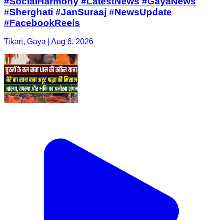
#SocialHarmony #LatestNews #GayaNews
#Sherghati #JanSuraaj #NewsUpdate
#FacebookReels
Tikari, Gaya | Aug 6, 2026