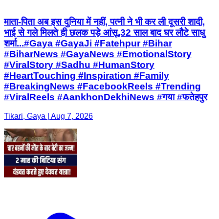
माता-पिता अब इस दुनिया में नहीं, पत्नी ने भी कर ली दूसरी शादी,
भाई से गले मिलते ही छलक पड़े आंसू,32 साल बाद घर लौटे साधु
शर्मा...#Gaya #GayaJi #Fatehpur #Bihar
#BiharNews #GayaNews #EmotionalStory
#ViralStory #Sadhu #HumanStory
#HeartTouching #Inspiration #Family
#BreakingNews #FacebookReels #Trending
#ViralReels #AankhonDekhiNews #गया #फतेहपुर
Tikari, Gaya | Aug 7, 2026