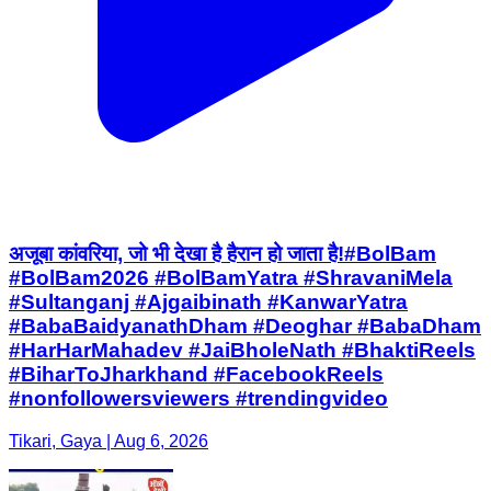
अजूबा कांवरिया, जो भी देखा है हैरान हो जाता है!#BolBam
#BolBam2026 #BolBamYatra #ShravaniMela
#Sultanganj #Ajgaibinath #KanwarYatra
#BabaBaidyanathDham #Deoghar #BabaDham
#HarHarMahadev #JaiBholeNath #BhaktiReels
#BiharToJharkhand #FacebookReels
#nonfollowersviewers #trendingvideo
Tikari, Gaya | Aug 6, 2026