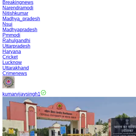
Breakingnews
Narendramodi
Nitishkumar
Madhya_pradesh
Nsui
Madhyapradesh
Pmmodi
Rahulgandhi
Uttarpradesh
Haryana
Cricket
Lucknow
Uttarakhand
Crimenews
kumarvijaysingh1