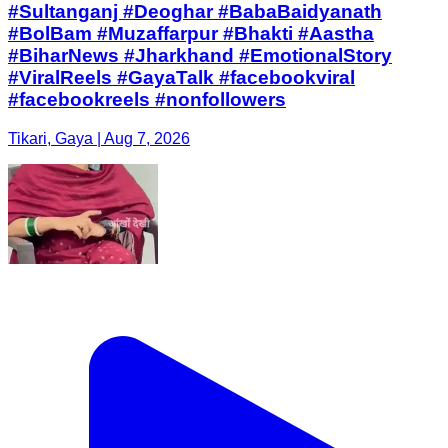
#Sultanganj #Deoghar #BabaBaidyanath
#BolBam #Muzaffarpur #Bhakti #Aastha
#BiharNews #Jharkhand #EmotionalStory
#ViralReels #GayaTalk #facebookviral
#facebookreels #nonfollowers
Tikari, Gaya | Aug 7, 2026