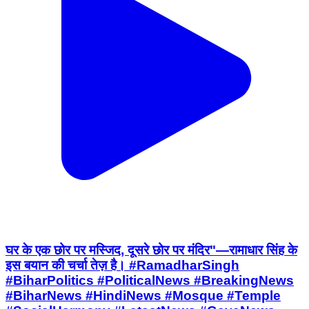
घर के एक छोर पर मस्जिद, दूसरे छोर पर मंदिर"—रामाधार सिंह के
इस बयान की चर्चा तेज़ है। #RamadharSingh
#BiharPolitics #PoliticalNews #BreakingNews
#BiharNews #HindiNews #Mosque #Temple