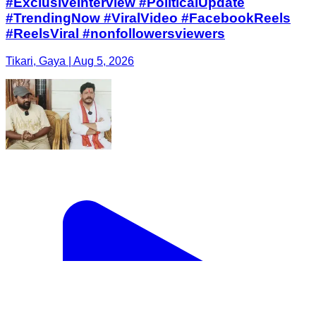
#ExclusiveInterview #PoliticalUpdate
#TrendingNow #ViralVideo #FacebookReels
#ReelsViral #nonfollowersviewers
Tikari, Gaya | Aug 5, 2026