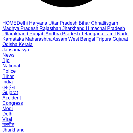
HOME
Delhi
Haryana
Uttar Pradesh
Bihar
Chhattisgarh
Madhya Pradesh
Rajasthan
Jharkhand
Himachal Pradesh
Uttarakhand
Punjab
Andhra Pradesh
Telangana
Tamil Nadu
Karnataka
Maharashtra
Assam
West Bengal
Tripura
Gujarat
Odisha
Kerala
Jansamasya
News
Bjp
National
Police
Bihar
India
कांग्रेस
Gujarat
Accident
Congress
Modi
Delhi
Viral
मारपीट
Jharkhand