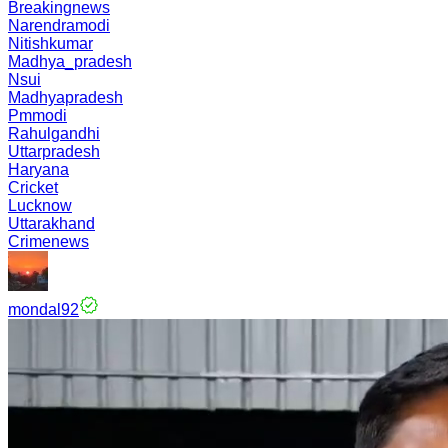
Breakingnews
Narendramodi
Nitishkumar
Madhya_pradesh
Nsui
Madhyapradesh
Pmmodi
Rahulgandhi
Uttarpradesh
Haryana
Cricket
Lucknow
Uttarakhand
Crimenews
mondal92