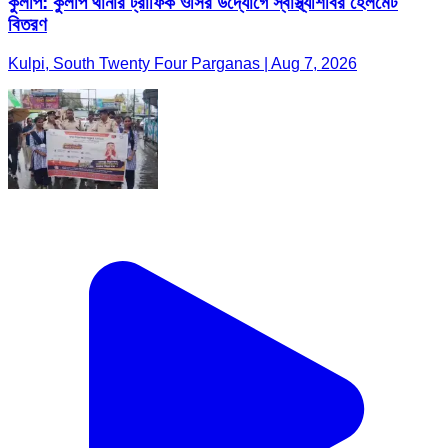
কুলপি: কুলপি থানার ট্রাফিক ওসির উদ্যোগে স্বাস্থ্যশিবির হেলমেট
বিতরণ
Kulpi, South Twenty Four Parganas | Aug 7, 2026