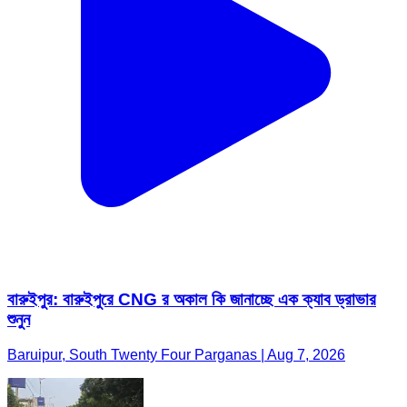
বারুইপুর: বারুইপুরে CNG র অকাল কি জানাচ্ছে এক ক্যাব ড্রাভার
শুনুন
Baruipur, South Twenty Four Parganas | Aug 7, 2026