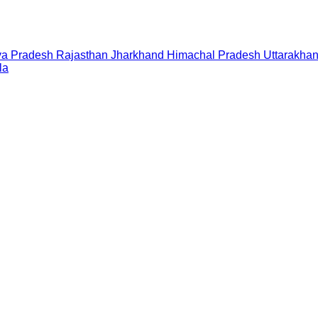
a Pradesh
Rajasthan
Jharkhand
Himachal Pradesh
Uttarakha
la