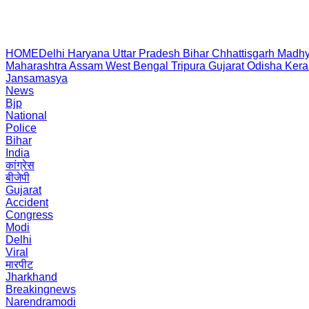
HOME
Delhi
Haryana
Uttar Pradesh
Bihar
Chhattisgarh
Madhy
Maharashtra
Assam
West Bengal
Tripura
Gujarat
Odisha
Kera
Jansamasya
News
Bjp
National
Police
Bihar
India
कांग्रेस
बीजेपी
Gujarat
Accident
Congress
Modi
Delhi
Viral
मारपीट
Jharkhand
Breakingnews
Narendramodi