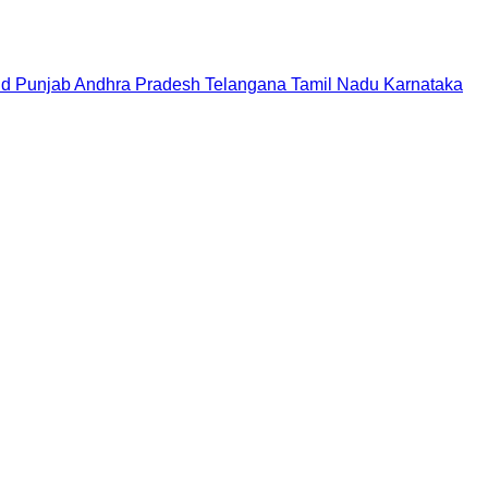
nd
Punjab
Andhra Pradesh
Telangana
Tamil Nadu
Karnataka