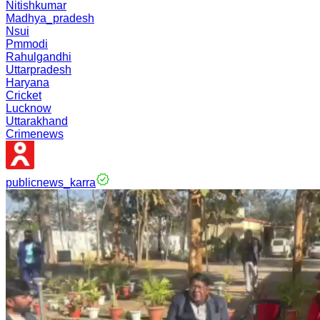
Nitishkumar
Madhya_pradesh
Nsui
Pmmodi
Rahulgandhi
Uttarpradesh
Haryana
Cricket
Lucknow
Uttarakhand
Crimenews
publicnews_karra