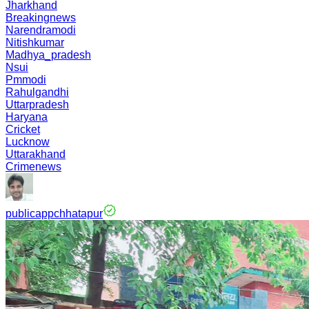
Jharkhand
Breakingnews
Narendramodi
Nitishkumar
Madhya_pradesh
Nsui
Pmmodi
Rahulgandhi
Uttarpradesh
Haryana
Cricket
Lucknow
Uttarakhand
Crimenews
publicappchhatapur