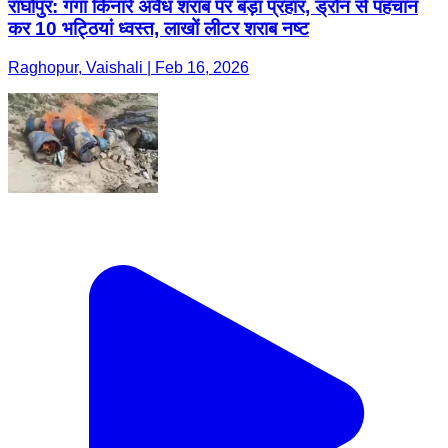
राघोपुर: गंगा किनारे अवैध शराब पर बड़ा प्रहार, ड्रोन से पहचान
कर 10 भट्ठियां ध्वस्त, लाखों लीटर शराब नष्ट
Raghopur, Vaishali | Feb 16, 2026