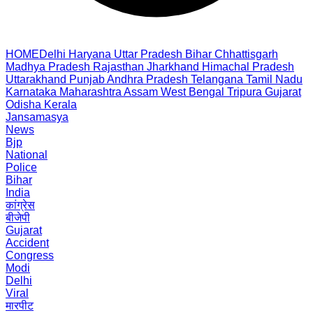
HOME
Delhi
Haryana
Uttar Pradesh
Bihar
Chhattisgarh
Madhya Pradesh
Rajasthan
Jharkhand
Himachal Pradesh
Uttarakhand
Punjab
Andhra Pradesh
Telangana
Tamil Nadu
Karnataka
Maharashtra
Assam
West Bengal
Tripura
Gujarat
Odisha
Kerala
Jansamasya
News
Bjp
National
Police
Bihar
India
कांग्रेस
बीजेपी
Gujarat
Accident
Congress
Modi
Delhi
Viral
मारपीट