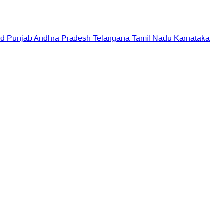
nd
Punjab
Andhra Pradesh
Telangana
Tamil Nadu
Karnataka