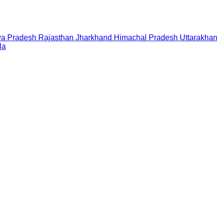
a Pradesh
Rajasthan
Jharkhand
Himachal Pradesh
Uttarakha
la