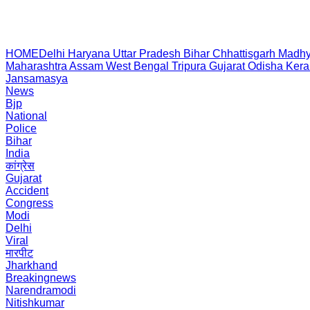
HOME
Delhi
Haryana
Uttar Pradesh
Bihar
Chhattisgarh
Madhy
Maharashtra
Assam
West Bengal
Tripura
Gujarat
Odisha
Kera
Jansamasya
News
Bjp
National
Police
Bihar
India
कांग्रेस
Gujarat
Accident
Congress
Modi
Delhi
Viral
मारपीट
Jharkhand
Breakingnews
Narendramodi
Nitishkumar