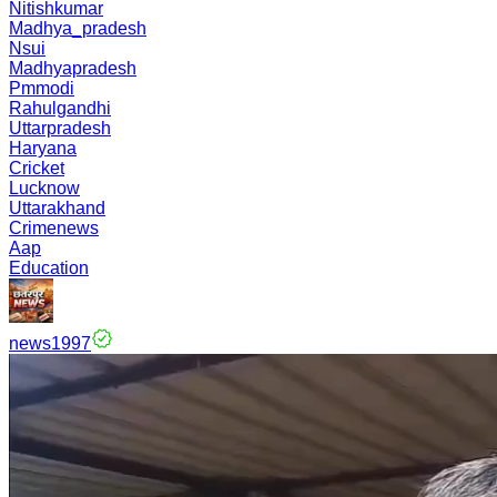
Nitishkumar
Madhya_pradesh
Nsui
Madhyapradesh
Pmmodi
Rahulgandhi
Uttarpradesh
Haryana
Cricket
Lucknow
Uttarakhand
Crimenews
Aap
Education
news1997