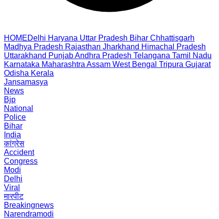
HOME
Delhi
Haryana
Uttar Pradesh
Bihar
Chhattisgarh
Madhya Pradesh
Rajasthan
Jharkhand
Himachal Pradesh
Uttarakhand
Punjab
Andhra Pradesh
Telangana
Tamil Nadu
Karnataka
Maharashtra
Assam
West Bengal
Tripura
Gujarat
Odisha
Kerala
Jansamasya
News
Bjp
National
Police
Bihar
India
कांग्रेस
Accident
Congress
Modi
Delhi
Viral
मारपीट
Breakingnews
Narendramodi